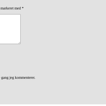
r markeret med
*
e gang jeg kommenterer.