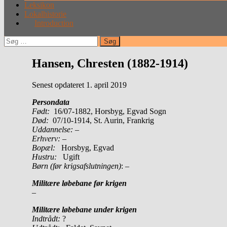
Leksikon
Lokalhistorie
Introduction
Søg
efter:
Hansen, Chresten (1882-1914)
Senest opdateret 1. april 2019
Persondata
Født:
16/07-1882, Horsbyg, Egvad Sogn
Død:
07/10-1914, St. Aurin, Frankrig
Uddannelse:
–
Erhverv:
–
Bopæl:
Horsbyg, Egvad
Hustru:
Ugift
Børn (før krigsafslutningen)
: –
Militære løbebane før krigen
–
Militære løbebane under krigen
Indtrådt:
?