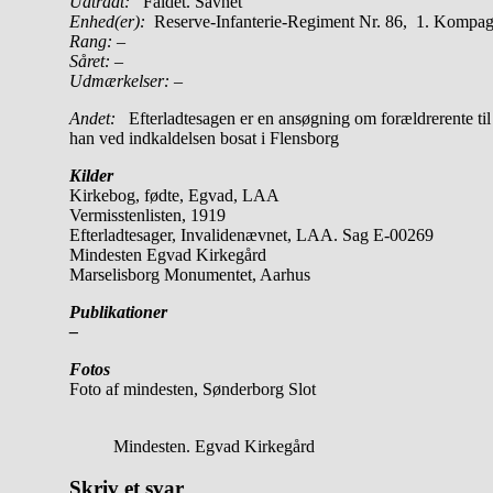
Udtrådt:
Faldet. Savnet
Enhed(er):
Reserve-Infanterie-Regiment Nr. 86, 1. Kompag
Rang: –
Såret: –
Udmærkelser: –
Andet:
Efterladtesagen er en ansøgning om forældrerente ti
han ved indkaldelsen bosat i Flensborg
Kilder
Kirkebog, fødte, Egvad, LAA
Vermisstenlisten, 1919
Efterladtesager, Invalidenævnet, LAA. Sag E-00269
Mindesten Egvad Kirkegård
Marselisborg Monumentet, Aarhus
Publikationer
–
Fotos
Foto af mindesten, Sønderborg Slot
Mindesten. Egvad Kirkegård
Skriv et svar