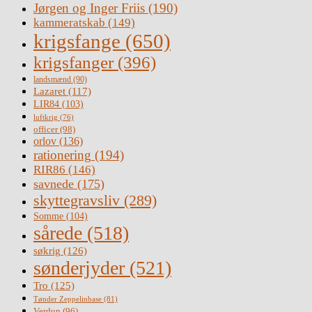
Jørgen og Inger Friis
(190)
kammeratskab
(149)
krigsfange
(650)
krigsfanger
(396)
landsmænd
(90)
Lazaret
(117)
LIR84
(103)
luftkrig
(76)
officer
(98)
orlov
(136)
rationering
(194)
RIR86
(146)
savnede
(175)
skyttegravsliv
(289)
Somme
(104)
sårede
(518)
søkrig
(126)
sønderjyder
(521)
Tro
(125)
Tønder Zeppelinbase
(81)
Verdun
(96)