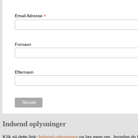
*
Email Adresse
Fornavn
Efternavn
Indsend oplysninger
Klik på dette link:
Indsend oplysninger
og læs mere om , hvordan du k