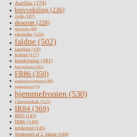
Aurillac
(174)
brevveksling
(236)
civile
(107)
desertør
(228)
disciplin
(96)
efterladte
(124)
faldne
(502)
faneflugt
(110)
forbud
(117)
forplejning
(181)
forsyninger
(102)
FR86
(350)
grænsebevogtning
(98)
hjemmefront
(73)
hjemmefronten
(530)
i fangenskab
(121)
IR84
(369)
IR85
(143)
IR86
(149)
jernkorset
(145)
Jernkorset af 2. klasse
(144)