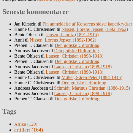
Seneste kommentarer
Jan Kirstein
til
Fin anmeldelse af Kejserens sidste kaperkrydser
Hanne C. Christensen
til
Nissen, Lorens Jepsen (1892-1962)
Bente Ohlsen
til
Jensen, Lauritz (1891-1915)
Anni
til
Nissen, Lorens Jepsen (1892-1962)
Preben T. Clausen
til
Den gotiske Udfordring
Andreas Jacobsen
til
Den gotiske Udfordring
Bente Ohlsen
til
Lausen, Christian (1898-1918)
Preben T. Clausen
til
Den gotiske Udfordring
Andreas Jacobsen
til
Lausen, Christian (1898-1918)
Bente Ohlsen
til
Lausen, Christian (1898-1918)
Hanne C. Christensen
til
Møller, Søren Peter (1894-1915)
Hanne C. Christensen
til
Den gotiske Udfordring
Andreas Jacobsen
til
Schmidt, Marinus Christian (1886-1915)
Andreas Jacobsen
til
Lausen, Christian (1898-1918)
Preben T. Clausen
til
Den gotiske Udfordring
Tags
Afrika
(129)
artilleri
(164)