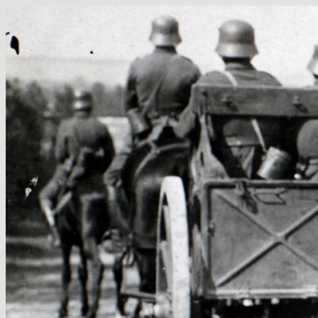
Hop
til
indhold