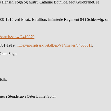
Hansen Fogh og hustru Cathrine Bothilde, født Guldbrandt, se
/09-1915 ved Ersatz-Bataillon, Infanterie Regiment 84 i Schleswig, se
et/search/show/2419879
.
13/01-1919:
https://api.rigsarkivet.dk/ao/v1/images/84605511
.
 Gram Sogn:
folk.
er i Stenderup i Øster Linnet Sogn: