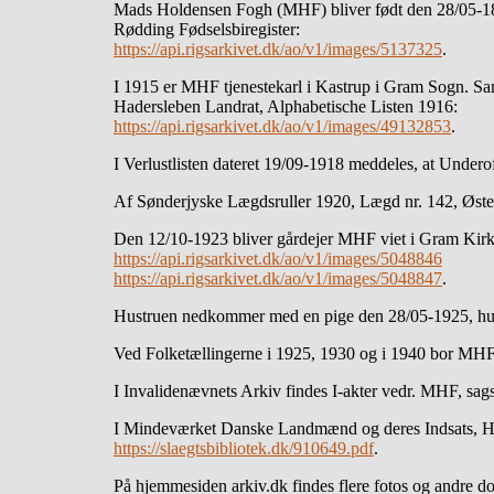
Mads Holdensen Fogh (MHF) bliver født den 28/05-189
Rødding Fødselsbiregister:
https://api.rigsarkivet.dk/ao/v1/images/5137325
.
I 1915 er MHF tjenestekarl i Kastrup i Gram Sogn. Samm
Hadersleben Landrat, Alphabetische Listen 1916:
https://api.rigsarkivet.dk/ao/v1/images/49132853
.
I Verlustlisten dateret 19/09-1918 meddeles, at Under
Af Sønderjyske Lægdsruller 1920, Lægd nr. 142, Øster
Den 12/10-1923 bliver gårdejer MHF viet i Gram Kir
https://api.rigsarkivet.dk/ao/v1/images/5048846
https://api.rigsarkivet.dk/ao/v1/images/5048847
.
Hustruen nedkommer med en pige den 28/05-1925, hun 
Ved Folketællingerne i 1925, 1930 og i 1940 bor MHF 
I Invalidenævnets Arkiv findes I-akter vedr. MHF, sag
I Mindeværket Danske Landmænd og deres Indsats, Had
https://slaegtsbibliotek.dk/910649.pdf
.
På hjemmesiden arkiv.dk findes flere fotos og andre d