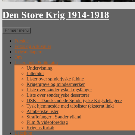
Den Store Krig 1914-1918
Søg
Primær menu
Forside
Fotos og Arkivalier
Krigsdeltagere
Om
Lister, links & litteratur
Undervisning
Litteratur
Lister over sønderjyske faldne
Krigergrave og mindesmærker
Liste over sønderjyske krigsfanger
Liste over sønderjyske desertører
DSK – Dansksindede Sønderjyske Krigsdeltagere
Tysk hjemmeside med tabslister (eksternt link)
Alfabetiske lister
Straffefanger i Sønderjylland
Film & videoforedrag
Krigens forløb
Leksikon