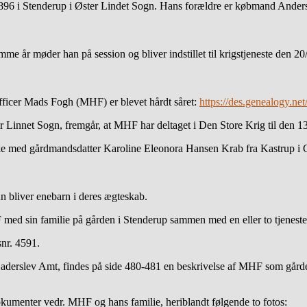
6 i Stenderup i Øster Lindet Sogn. Hans forældre er købmand Anders 
e år møder han på session og bliver indstillet til krigstjeneste den 20
officer Mads Fogh (MHF) er blevet hårdt såret:
https://des.genealogy.n
 Linnet Sogn, fremgår, at MHF har deltaget i Den Store Krig til den 
ke med gårdmandsdatter Karoline Eleonora Hansen Krab fra Kastrup i
bliver enebarn i deres ægteskab.
med sin familie på gården i Stenderup sammen med en eller to tjeneste
snr. 4591.
erslev Amt, findes på side 480-481 en beskrivelse af MHF som gårdej
okumenter vedr. MHF og hans familie, heriblandt følgende to fotos: