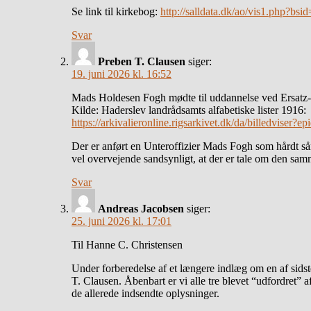
Se link til kirkebog:
http://salldata.dk/ao/vis1.php?
Svar
Preben T. Clausen
siger:
19. juni 2026 kl. 16:52
Mads Holdesen Fogh mødte til uddannelse ved Ersatz-Ba
Kilde: Haderslev landrådsamts alfabetiske lister 1916:
https://arkivalieronline.rigsarkivet.dk/da/billedvis
Der er anført en Unteroffizier Mads Fogh som hårdt sår
vel overvejende sandsynligt, at der er tale om den sam
Svar
Andreas Jacobsen
siger:
25. juni 2026 kl. 17:01
Til Hanne C. Christensen
Under forberedelse af et længere indlæg om en af sids
T. Clausen. Åbenbart er vi alle tre blevet “udfordret
de allerede indsendte oplysninger.