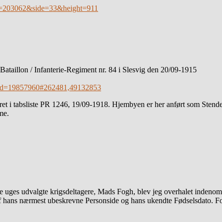
bsid=203062&side=33&height=911
taillon / Infanterie-Regiment nr. 84 i Slesvig den 20/09-1915
er?epid=19857960#262481,49132853
et i tabsliste PR 1246, 19/09-1918. Hjembyen er her anført som Stender
me.
te uges udvalgte krigsdeltagere, Mads Fogh, blev jeg overhalet indeno
” af hans nærmest ubeskrevne Personside og hans ukendte Fødselsdato. F