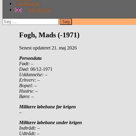
Lokalhistorie
Introduction
Søg
efter:
Fogh, Mads (-1971)
Senest opdateret 21. maj 2026
Persondata
Født:
–
Død:
06/12-1971
Uddannelse: –
Erhverv:
–
Bopæl:
–
Hustru:
–
Børn
: –
Militære løbebane før krigen
–
Militære løbebane under krigen
Indtrådt: –
Udtrådt:
–