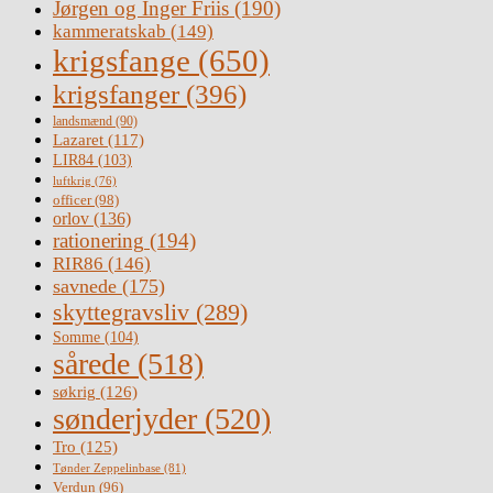
Jørgen og Inger Friis
(190)
kammeratskab
(149)
krigsfange
(650)
krigsfanger
(396)
landsmænd
(90)
Lazaret
(117)
LIR84
(103)
luftkrig
(76)
officer
(98)
orlov
(136)
rationering
(194)
RIR86
(146)
savnede
(175)
skyttegravsliv
(289)
Somme
(104)
sårede
(518)
søkrig
(126)
sønderjyder
(520)
Tro
(125)
Tønder Zeppelinbase
(81)
Verdun
(96)