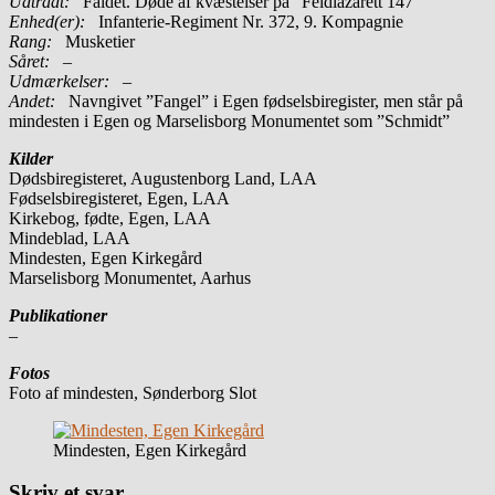
Udtrådt:
Faldet. Døde af kvæstelser på ”Feldlazarett 147”
Enhed(er):
Infanterie-Regiment Nr. 372, 9. Kompagnie
Rang:
Musketier
Såret:
–
Udmærkelser: –
Andet:
Navngivet ”Fangel” i Egen fødselsbiregister, men står på
mindesten i Egen og Marselisborg Monumentet som ”Schmidt”
Kilder
Dødsbiregisteret, Augustenborg Land, LAA
Fødselsbiregisteret, Egen, LAA
Kirkebog, fødte, Egen, LAA
Mindeblad, LAA
Mindesten, Egen Kirkegård
Marselisborg Monumentet, Aarhus
Publikationer
–
Fotos
Foto af mindesten, Sønderborg Slot
Mindesten, Egen Kirkegård
Skriv et svar