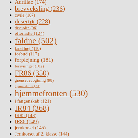
Aurillac
(174)
brevveksling
(236)
civile
(107)
desertør
(228)
disciplin
(96)
efterladte
(124)
faldne
(502)
faneflugt
(110)
forbud
(117)
forplejning
(181)
forsyninger
(102)
FR86
(350)
grænsebevogtning
(98)
hjemmefront
(73)
hjemmefronten
(530)
i fangenskab
(121)
IR84
(368)
IR85
(143)
IR86
(149)
jernkorset
(145)
Jernkorset af 2. klasse
(144)