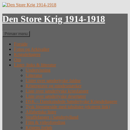
Hop
til
indhold
Den Store Krig 1914-1918
Søg
Primær menu
Forside
Fotos og Arkivalier
Krigsdeltagere
Om
Lister, links & litteratur
Undervisning
Litteratur
Lister over sønderjyske faldne
Krigergrave og mindesmærker
Liste over sønderjyske krigsfanger
Liste over sønderjyske desertører
DSK – Dansksindede Sønderjyske Krigsdeltagere
Tysk hjemmeside med tabslister (eksternt link)
Alfabetiske lister
Straffefanger i Sønderjylland
Film & videoforedrag
Krigens forløb