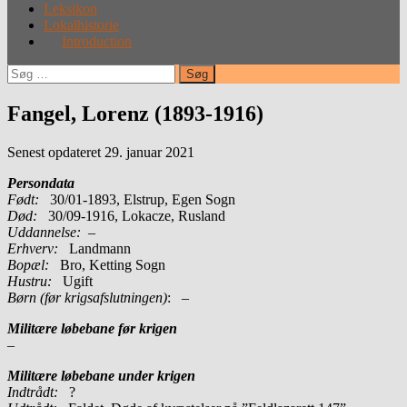
Leksikon
Lokalhistorie
Introduction
Søg
efter:
Fangel, Lorenz (1893-1916)
Senest opdateret 29. januar 2021
Persondata
Født:
30/01-1893, Elstrup, Egen Sogn
Død:
30/09-1916, Lokacze, Rusland
Uddannelse:
–
Erhverv:
Landmann
Bopæl:
Bro, Ketting Sogn
Hustru:
Ugift
Børn (før krigsafslutningen)
: –
Militære løbebane før krigen
–
Militære løbebane under krigen
Indtrådt:
?