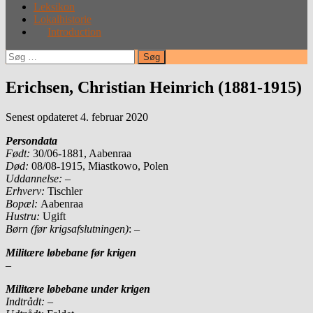
Leksikon
Lokalhistorie
Introduction
Søg
efter:
Erichsen, Christian Heinrich (1881-1915)
Senest opdateret 4. februar 2020
Persondata
Født:
30/06-1881, Aabenraa
Død:
08/08-1915, Miastkowo, Polen
Uddannelse:
–
Erhverv:
Tischler
Bopæl:
Aabenraa
Hustru:
Ugift
Børn (før krigsafslutningen)
: –
Militære løbebane før krigen
–
Militære løbebane under krigen
Indtrådt:
–