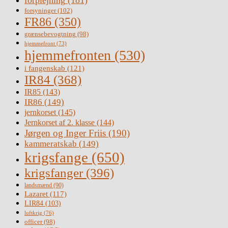
forsyninger
(102)
FR86
(350)
grænsebevogtning
(98)
hjemmefront
(73)
hjemmefronten
(530)
i fangenskab
(121)
IR84
(368)
IR85
(143)
IR86
(149)
jernkorset
(145)
Jernkorset af 2. klasse
(144)
Jørgen og Inger Friis
(190)
kammeratskab
(149)
krigsfange
(650)
krigsfanger
(396)
landsmænd
(90)
Lazaret
(117)
LIR84
(103)
luftkrig
(76)
officer
(98)