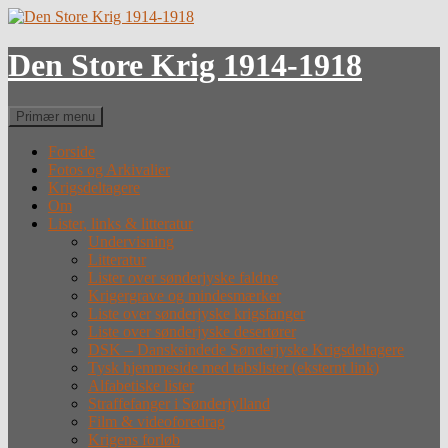
Hop
til
indhold
Den Store Krig 1914-1918
Søg
Primær menu
Forside
Fotos og Arkivalier
Krigsdeltagere
Om
Lister, links & litteratur
Undervisning
Litteratur
Lister over sønderjyske faldne
Krigergrave og mindesmærker
Liste over sønderjyske krigsfanger
Liste over sønderjyske desertører
DSK – Dansksindede Sønderjyske Krigsdeltagere
Tysk hjemmeside med tabslister (eksternt link)
Alfabetiske lister
Straffefanger i Sønderjylland
Film & videoforedrag
Krigens forløb