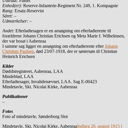
Udtrådt:
Faldet
Enhed(er):
Reserve-Infanterie-Regiment Nr. 249, 1. Kompagnie
Rang:
Ersatz-Reservist
Såret:
–
Udmærkelser: –
Andet:
Efterladtesagen er en ansøgning om efterladterente til
forældrene Johann Christian Erichsen og Meta Marie f. Wilhelmsen,
der var bosat i Aabenraa
I samme sag ligger en ansøgning om efterladterente efter
Johann
Christian Paulsen
, død 23/07-1918, der er søstersøn til Christian
Heinrich Erichsen
Kilder
Dødsbiregisteret, Aabenraa, LAA
Mindeblad, LAA
Efterladtesager, Invalidenævnet, LAA. Sag E-00423
Mindetavle, Skt. Nicolai Kirke, Aabenraa
Publikationer
–
Fotos
Foto af mindetavle, Sønderborg Slot
Mindetavle, Skt. Nicolai Kirke, Aabenraa
Indlæg 26. august 1915 i