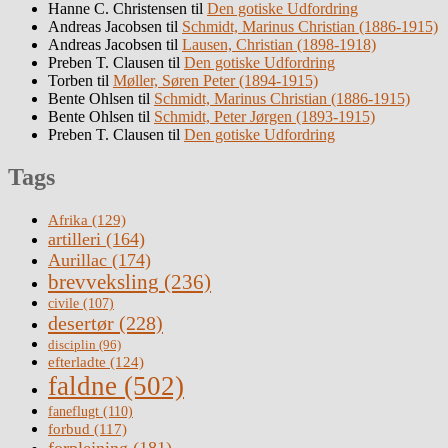
Hanne C. Christensen
til
Den gotiske Udfordring
Andreas Jacobsen
til
Schmidt, Marinus Christian (1886-1915)
Andreas Jacobsen
til
Lausen, Christian (1898-1918)
Preben T. Clausen
til
Den gotiske Udfordring
Torben
til
Møller, Søren Peter (1894-1915)
Bente Ohlsen
til
Schmidt, Marinus Christian (1886-1915)
Bente Ohlsen
til
Schmidt, Peter Jørgen (1893-1915)
Preben T. Clausen
til
Den gotiske Udfordring
Tags
Afrika
(129)
artilleri
(164)
Aurillac
(174)
brevveksling
(236)
civile
(107)
desertør
(228)
disciplin
(96)
efterladte
(124)
faldne
(502)
faneflugt
(110)
forbud
(117)
forplejning
(181)