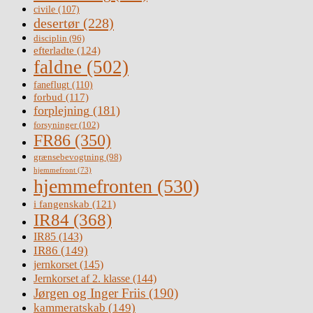
civile
(107)
desertør
(228)
disciplin
(96)
efterladte
(124)
faldne
(502)
faneflugt
(110)
forbud
(117)
forplejning
(181)
forsyninger
(102)
FR86
(350)
grænsebevogtning
(98)
hjemmefront
(73)
hjemmefronten
(530)
i fangenskab
(121)
IR84
(368)
IR85
(143)
IR86
(149)
jernkorset
(145)
Jernkorset af 2. klasse
(144)
Jørgen og Inger Friis
(190)
kammeratskab
(149)