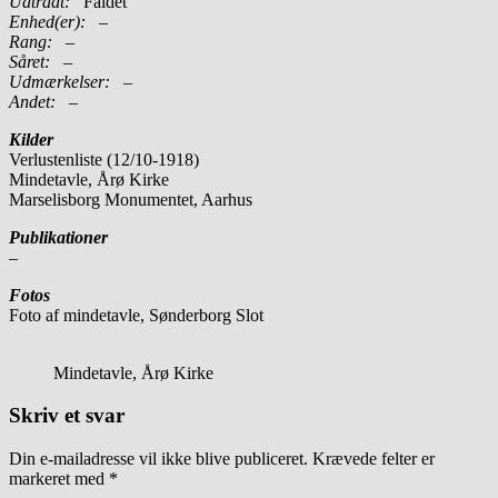
Udtrådt:
Faldet
Enhed(er):
–
Rang:
–
Såret:
–
Udmærkelser: –
Andet:
–
Kilder
Verlustenliste (12/10-1918)
Mindetavle, Årø Kirke
Marselisborg Monumentet, Aarhus
Publikationer
–
Fotos
Foto af mindetavle, Sønderborg Slot
Mindetavle, Årø Kirke
Skriv et svar
Din e-mailadresse vil ikke blive publiceret.
Krævede felter er
markeret med
*