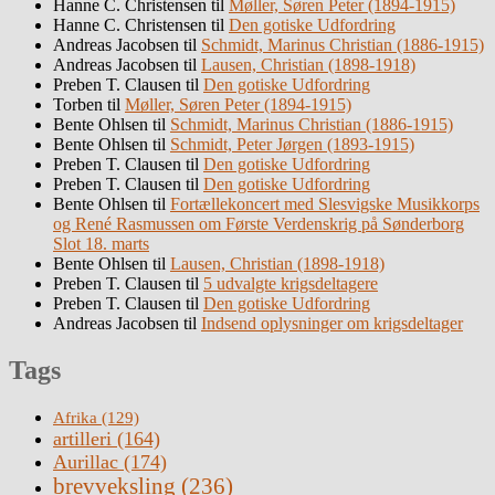
Hanne C. Christensen
til
Møller, Søren Peter (1894-1915)
Hanne C. Christensen
til
Den gotiske Udfordring
Andreas Jacobsen
til
Schmidt, Marinus Christian (1886-1915)
Andreas Jacobsen
til
Lausen, Christian (1898-1918)
Preben T. Clausen
til
Den gotiske Udfordring
Torben
til
Møller, Søren Peter (1894-1915)
Bente Ohlsen
til
Schmidt, Marinus Christian (1886-1915)
Bente Ohlsen
til
Schmidt, Peter Jørgen (1893-1915)
Preben T. Clausen
til
Den gotiske Udfordring
Preben T. Clausen
til
Den gotiske Udfordring
Bente Ohlsen
til
Fortællekoncert med Slesvigske Musikkorps
og René Rasmussen om Første Verdenskrig på Sønderborg
Slot 18. marts
Bente Ohlsen
til
Lausen, Christian (1898-1918)
Preben T. Clausen
til
5 udvalgte krigsdeltagere
Preben T. Clausen
til
Den gotiske Udfordring
Andreas Jacobsen
til
Indsend oplysninger om krigsdeltager
Tags
Afrika
(129)
artilleri
(164)
Aurillac
(174)
brevveksling
(236)