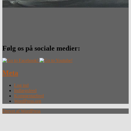
Følg os på sociale medier:
Meta
Log ind
Indlægsfeed
Kommentarfeed
WordPress.org
Drevet af WordPress