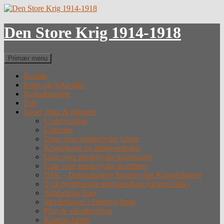
Hop
til
indhold
Den Store Krig 1914-1918
Søg
Primær menu
Forside
Fotos og Arkivalier
Krigsdeltagere
Om
Lister, links & litteratur
Undervisning
Litteratur
Lister over sønderjyske faldne
Krigergrave og mindesmærker
Liste over sønderjyske krigsfanger
Liste over sønderjyske desertører
DSK – Dansksindede Sønderjyske Krigsdeltagere
Tysk hjemmeside med tabslister (eksternt link)
Alfabetiske lister
Straffefanger i Sønderjylland
Film & videoforedrag
Krigens forløb