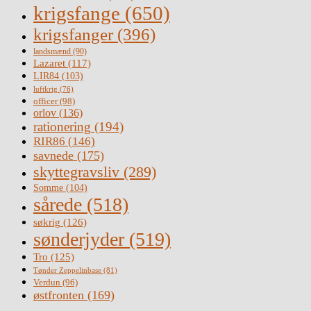
krigsfange
(650)
krigsfanger
(396)
landsmænd
(90)
Lazaret
(117)
LIR84
(103)
luftkrig
(76)
officer
(98)
orlov
(136)
rationering
(194)
RIR86
(146)
savnede
(175)
skyttegravsliv
(289)
Somme
(104)
sårede
(518)
søkrig
(126)
sønderjyder
(519)
Tro
(125)
Tønder Zeppelinbase
(81)
Verdun
(96)
østfronten
(169)