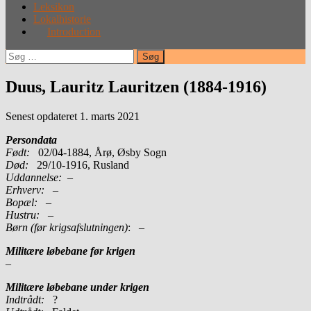
Leksikon
Lokalhistorie
Introduction
Søg
efter:
Duus, Lauritz Lauritzen (1884-1916)
Senest opdateret 1. marts 2021
Persondata
Født:
02/04-1884, Årø, Øsby Sogn
Død:
29/10-1916, Rusland
Uddannelse:
–
Erhverv:
–
Bopæl:
–
Hustru:
–
Børn (før krigsafslutningen)
: –
Militære løbebane før krigen
–
Militære løbebane under krigen
Indtrådt:
?