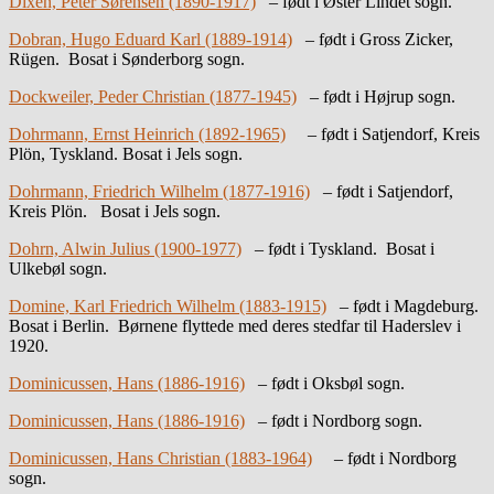
Dixen, Peter Sørensen (1890-1917)
– født i Øster Lindet sogn.
Dobran, Hugo Eduard Karl (1889-1914)
– født i Gross Zicker,
Rügen. Bosat i Sønderborg sogn.
Dockweiler, Peder Christian (1877-1945)
– født i Højrup sogn.
Dohrmann, Ernst Heinrich (1892-1965)
– født i Satjendorf, Kreis
Plön, Tyskland. Bosat i Jels sogn.
Dohrmann, Friedrich Wilhelm (1877-1916)
– født i Satjendorf,
Kreis Plön. Bosat i Jels sogn.
Dohrn, Alwin Julius (1900-1977)
– født i Tyskland. Bosat i
Ulkebøl sogn.
Domine, Karl Friedrich Wilhelm (1883-1915)
– født i Magdeburg.
Bosat i Berlin. Børnene flyttede med deres stedfar til Haderslev i
1920.
Dominicussen, Hans (1886-1916)
– født i Oksbøl sogn.
Dominicussen, Hans (1886-1916)
– født i Nordborg sogn.
Dominicussen, Hans Christian (1883-1964)
– født i Nordborg
sogn.