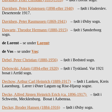
Davidsen, Peter Kristensen (1898-efter 1940)
– født i Haderslev.
Deserterede 1917.
Davidsen, Peter Rasmussen (1869-1941)
– født i Øsby sogn.
Dawartz, Theodor Hermann (1880-1915)
– født i Sønderborg
sogn.
de Lorent
– se under
Lorent
:
de Vos
– se under
Vos
:
Debel, Peter Christian (1880-1956)
– født i Bedsted sogn.
Debowski, Adam (1894-efter 1920)
– født i Tyskland. Var 1921
bosat i Arrild sogn.
Dechow, Arthur Carl Heinrich (1889-1917)
– født i Lanken, Kreis
Lauenburg. Lærer i Øster Løgum og Rise-Hjarup sogne.
Decke, Alfred Jürgen Heinrich Erich (ca. 1896-1917)
– født i
Schwerin, Mecklenburg. Bosat i Aabenraa.
Decker, Broder Hansen (1884-1916)
– født i Øsby sogn.