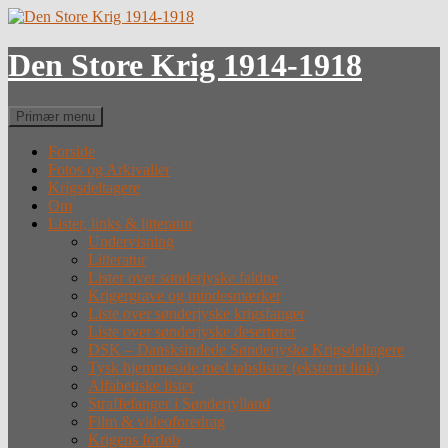
Hop
til
indhold
Den Store Krig 1914-1918
Søg
Primær menu
Forside
Fotos og Arkivalier
Krigsdeltagere
Om
Lister, links & litteratur
Undervisning
Litteratur
Lister over sønderjyske faldne
Krigergrave og mindesmærker
Liste over sønderjyske krigsfanger
Liste over sønderjyske desertører
DSK – Dansksindede Sønderjyske Krigsdeltagere
Tysk hjemmeside med tabslister (eksternt link)
Alfabetiske lister
Straffefanger i Sønderjylland
Film & videoforedrag
Krigens forløb