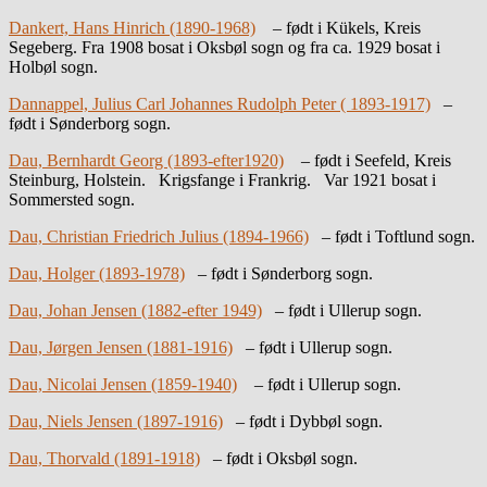
Dankert, Hans Hinrich (1890-1968)
– født i Kükels, Kreis
Segeberg. Fra 1908 bosat i Oksbøl sogn og fra ca. 1929 bosat i
Holbøl sogn.
Dannappel, Julius Carl Johannes Rudolph Peter ( 1893-1917)
–
født i Sønderborg sogn.
Dau, Bernhardt Georg (1893-efter1920)
– født i Seefeld, Kreis
Steinburg, Holstein. Krigsfange i Frankrig. Var 1921 bosat i
Sommersted sogn.
Dau, Christian Friedrich Julius (1894-1966)
– født i Toftlund sogn.
Dau, Holger (1893-1978)
– født i Sønderborg sogn.
Dau, Johan Jensen (1882-efter 1949)
– født i Ullerup sogn.
Dau, Jørgen Jensen (1881-1916)
– født i Ullerup sogn.
Dau, Nicolai Jensen (1859-1940)
– født i Ullerup sogn.
Dau, Niels Jensen (1897-1916)
– født i Dybbøl sogn.
Dau, Thorvald (1891-1918)
– født i Oksbøl sogn.