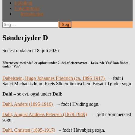
Leksikon
Lokalhistorie
Introduction
Søg
efter:
Sønderjyder D
Senest opdateret 18. juli 2026
Efternavne med “de” er opført under 2. del af efternavnet – f.eks. “de Vos” kan findes
under “Vos”.
Dabelstein, Hugo Johannes Friedrich (ca. 1895-1917)
– født i
Sanct Michaelisdonn. Kreis Süderditmarschen. Bosat i Tønder sogn.
Dahl
– se evt. også under
Dall
:
Dahl, Anders (1895-1916)
– født i Hviding sogn.
Dahl, August Andreas Petersen (1878-1949)
– født i Sommersted
sogn.
Dahl, Christen (1895-1917)
– født i Havnbjerg sogn.