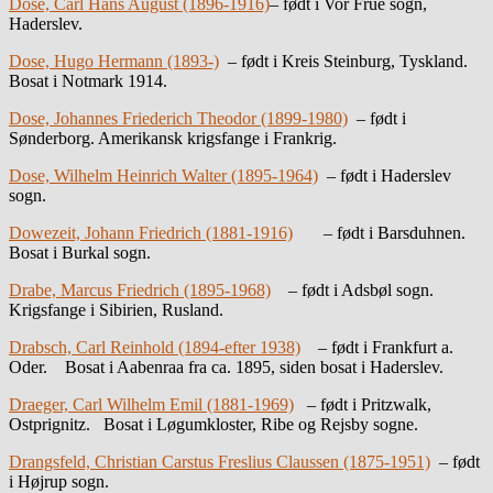
Dose, Carl Hans August (1896-1916)
– født i Vor Frue sogn,
Haderslev.
Dose, Hugo Hermann (1893-)
– født i
Kreis Steinburg, Tyskland.
Bosat i Notmark 1914.
Dose, Johannes Friederich Theodor (1899-1980)
– født i
Sønderborg. Amerikansk krigsfange i Frankrig.
Dose, Wilhelm Heinrich Walter (1895-1964)
– født i Haderslev
sogn.
Dowezeit, Johann Friedrich (1881-1916)
– født i Barsduhnen.
Bosat i Burkal sogn.
Drabe, Marcus Friedrich (1895-1968)
– født i Adsbøl sogn.
Krigsfange i Sibirien, Rusland.
Drabsch, Carl Reinhold (1894-efter 1938)
– født i Frankfurt a.
Oder. Bosat i Aabenraa fra ca. 1895, siden bosat i Haderslev.
Draeger, Carl Wilhelm Emil (1881-1969)
– født i Pritzwalk,
Ostprignitz. Bosat i Løgumkloster, Ribe og Rejsby sogne.
Drangsfeld, Christian Carstus Freslius Claussen (1875-1951)
– født
i Højrup sogn.