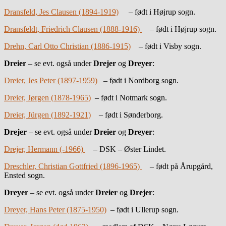
Dransfeld, Jes Clausen (1894-1919)
– født i Højrup sogn.
Dransfeldt, Friedrich Clausen (1888-1916)
– født i Højrup sogn.
Drehn, Carl Otto Christian (1886-1915)
– født i Visby sogn.
Dreier
– se evt. også under
Drejer
og
Dreyer
:
Dreier, Jes Peter (1897-1959)
– født i Nordborg sogn.
Dreier, Jørgen (1878-1965)
– født i Notmark sogn.
Dreier, Jürgen (1892-1921)
– født i Sønderborg.
Drejer
– se evt. også under
Dreier
og
Dreyer
:
Drejer, Hermann (-1966)
– DSK – Øster Lindet.
Dreschler, Christian Gottfried (1896-1965)
– født på Årupgård,
Ensted sogn.
Dreyer
– se evt. også under
Dreier
og
Drejer
:
Dreyer, Hans Peter (1875-1950)
– født i Ullerup sogn.