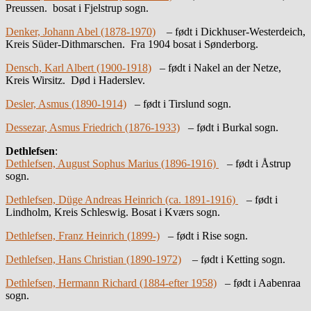
Preussen. bosat i Fjelstrup sogn.
Denker, Johann Abel (1878-1970)
– født i Dickhuser-Westerdeich,
Kreis Süder-Dithmarschen. Fra 1904 bosat i Sønderborg.
Densch, Karl Albert (1900-1918)
– født i Nakel an der Netze,
Kreis Wirsitz. Død i Haderslev.
Desler, Asmus (1890-1914)
– født i Tirslund sogn.
Dessezar, Asmus Friedrich (1876-1933)
– født i Burkal sogn.
Dethlefsen
:
Dethlefsen, August Sophus Marius (1896-1916)
– født i Åstrup
sogn.
Dethlefsen, Düge Andreas Heinrich (ca. 1891-1916)
– født i
Lindholm, Kreis Schleswig. Bosat i Kværs sogn.
Dethlefsen, Franz Heinrich (1899-)
– født i Rise sogn.
Dethlefsen, Hans Christian (1890-1972)
– født i Ketting sogn.
Dethlefsen, Hermann Richard (1884-efter 1958)
– født i Aabenraa
sogn.