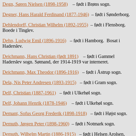
Degn, Søren Nielsen (1898-1958)
– født i Brøns sogn.
Degner, Hans Harald Ferdinand (1877-1946)
– født i Sønderborg.
Dehlendorff, Christian Wilhelm (1892-1955)
– født i Flensborg.
Boede i Tinglev.
Dehn, Ludwig Emil (1896-1916)
– født i Hamborg. Bosat i
Haderslev.
Deichmann, Hans Christian (født 1891)
– født i Gammel
Haderslev sogn. Sømand, der 1914-1919 var interneret.
Deichmann, Max Theodor (1896-1916)
– født i Åstrup sogn.
Dela, Nis Peter Andresen (1893-1915)
– født i Gram sogn.
Delf, Christian (1887-1961)
– født i Ulkebøl sogn.
Delf, Johann Henrik (1878-1946)
– født i Ulkebøl sogn.
Demant, Sofus Georg Frederik (1898-1918)
– født i Højst sogn.
Demuth, Jørgen Peter (1898-1960)
– født i Notmark sogn.
Demuth, Wilhelm Martin (1886-1915)
– født i Helsen Arolsen,