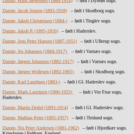
Damm, Hans Jørgensen (1886-1914)
– født i Dybbøl sogn.
Damm, Jacob Jensen (1893-1918)
– født i Skodborg sogn.
Damm, Jakob Christensen (1884-)
– født i Tinglev sogn.
Damm, Jakob P. (1895-1916)
– født i Haderslev.
Damm, Jens Peter Hansen (1887-1951)
– født i Ullerup sogn.
Damm, Jes Johansen (1884-1917)
– født i Varnæs sogn.
Damm, Jørgen Johansen (1882-1917)
– født i Varnæs sogn.
Damm, Jørgen Wollesen (1892-1965)
– født i Skodborg sogn.
Damm, Karl Lauritsen (1883-)
– født i Gl. Haderslev sogn.
Damm, Mads Lauritzen (1900-1955)
– født i Vor Frue sogn,
Haderslev.
Damm, Martin Detlef (1893-1914)
– født i Gl. Haderslev sogn.
Damm, Mathias Peter (1895-1957)
– født i Tirslund sogn.
Damm, Nis Peter Andersen (1881-1962)
– født i Hjordkær sogn.
Krigsfange i Feltham, England.