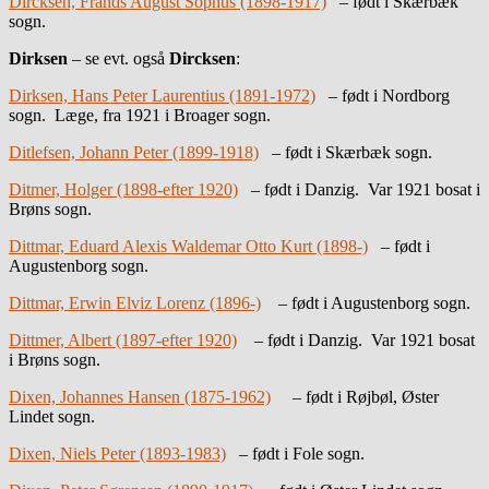
Dircksen, Frands August Sophus (1898-1917)
– født i Skærbæk
sogn.
Dirksen
– se evt. også
Dircksen
:
Dirksen, Hans Peter Laurentius (1891-1972)
– født i Nordborg
sogn. Læge, fra 1921 i Broager sogn.
Ditlefsen, Johann Peter (1899-1918)
– født i Skærbæk sogn.
Ditmer, Holger (1898-efter 1920)
– født i Danzig. Var 1921 bosat i
Brøns sogn.
Dittmar, Eduard Alexis Waldemar Otto Kurt (1898-)
– født i
Augustenborg sogn.
Dittmar, Erwin Elviz Lorenz (1896-)
– født i Augustenborg sogn.
Dittmer, Albert (1897-efter 1920)
– født i Danzig. Var 1921 bosat
i Brøns sogn.
Dixen, Johannes Hansen (1875-1962)
– født i Røjbøl, Øster
Lindet sogn.
Dixen, Niels Peter (1893-1983)
– født i Fole sogn.