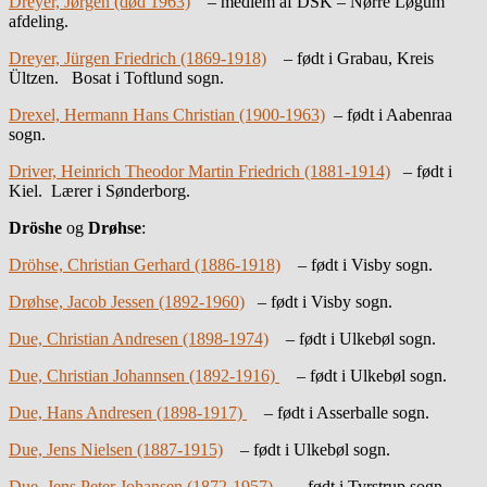
Dreyer, Jørgen (død 1963)
– medlem af DSK – Nørre Løgum
afdeling.
Dreyer, Jürgen Friedrich (1869-1918)
– født i Grabau, Kreis
Ültzen. Bosat i Toftlund sogn.
Drexel, Hermann Hans Christian (1900-1963)
– født i Aabenraa
sogn.
Driver, Heinrich Theodor Martin Friedrich (1881-1914)
– født i
Kiel. Lærer i Sønderborg.
Dröshe
og
Drøhse
:
Dröhse, Christian Gerhard (1886-1918)
– født i Visby sogn.
Drøhse, Jacob Jessen (1892-1960)
– født i Visby sogn.
Due, Christian Andresen (1898-1974)
– født i Ulkebøl sogn.
Due, Christian Johannsen (1892-1916)
– født i Ulkebøl sogn.
Due, Hans Andresen (1898-1917)
– født i Asserballe sogn.
Due, Jens Nielsen (1887-1915)
– født i Ulkebøl sogn.
Due, Jens Peter Johansen (1872-1957)
– født i Tyrstrup sogn.