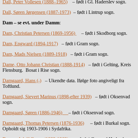
Dall, Peter Vollesen (1888–1965)
– født i Gl. Haderslev sogn.
Dall, Søren Jørgensen (1887-1973)
– født i Lintrup sogn.
Dam – se evt. under Damm
:
Dam, Christian Petersen (1869-1956)
– født i Skodborg sogn.
Dam, Engward (1894-1917)
– født i Gram sogn.
Dam, Mads Nielsen (1889-1918)
– født i Gram sogn.
Dame, Otto Johann Christian (1888-1914)
– født i Gelting, Kreis
Flensburg. Bosat i Rise sogn.
Damgaard, Hans (-)
– Ukendte data. Ifølge foto angiveligt fra
Toftlund.
Damgaard, Sievert Marinus (1898-efter 1939)
– født i Oksenvad
sogn.
Damgaard, Søren (1886-1946)
– født i Oksenvad sogn.
Damgaard, Thomas Petersen (1876-1936)
– født i Burkal sogn.
Opholdt sig 1903-1906 i Sydafrika.