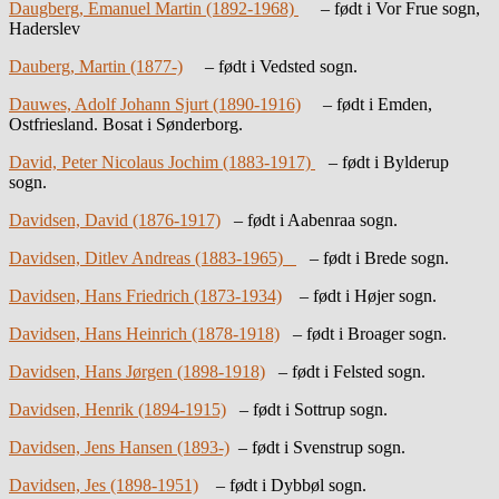
Daugberg, Emanuel Martin (1892-1968)
– født i Vor Frue sogn,
Haderslev
Dauberg, Martin (1877-)
– født i Vedsted sogn.
Dauwes, Adolf Johann Sjurt (1890-1916)
– født i Emden,
Ostfriesland. Bosat i Sønderborg.
David, Peter Nicolaus Jochim (1883-1917)
– født i Bylderup
sogn.
Davidsen, David (1876-1917)
– født i Aabenraa sogn.
Davidsen, Ditlev Andreas (1883-1965)
– født i Brede sogn.
Davidsen, Hans Friedrich (1873-1934)
– født i Højer sogn.
Davidsen, Hans Heinrich (1878-1918)
– født i Broager sogn.
Davidsen, Hans Jørgen (1898-1918)
– født i Felsted sogn.
Davidsen, Henrik (1894-1915)
– født i Sottrup sogn.
Davidsen, Jens Hansen (1893-)
– født i Svenstrup sogn.
Davidsen, Jes (1898-1951)
– født i Dybbøl sogn.