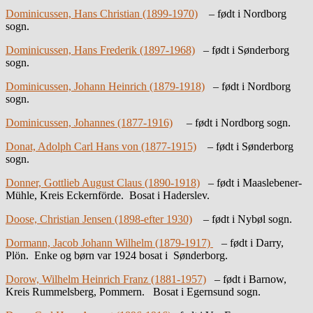
Dominicussen, Hans Christian (1899-1970)
– født i Nordborg
sogn.
Dominicussen, Hans Frederik (1897-1968)
– født i Sønderborg
sogn.
Dominicussen, Johann Heinrich (1879-1918)
– født i Nordborg
sogn.
Dominicussen, Johannes (1877-1916)
– født i Nordborg sogn.
Donat, Adolph Carl Hans von (1877-1915)
– født i Sønderborg
sogn.
Donner, Gottlieb August Claus (1890-1918)
– født i Maaslebener-
Mühle, Kreis Eckernförde. Bosat i Haderslev.
Doose, Christian Jensen (1898-efter 1930)
– født i Nybøl sogn.
Dormann, Jacob Johann Wilhelm (1879-1917)
– født i Darry,
Plön. Enke og børn var 1924 bosat i Sønderborg.
Dorow, Wilhelm Heinrich Franz (1881-1957)
– født i Barnow,
Kreis Rummelsberg, Pommern. Bosat i Egernsund sogn.