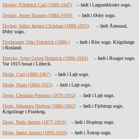
Decker, Friedrich Carl (1889-1947)
– født i Løgumkloster sogn.
Decker, Jeppe Hansen (1884-1959)
– født i Øsby sogn.
Decker, Julius Jørgen Christian (1889-1953)
– født Årøsund,
Øsby sogn.
Deckmann, Otto Friedrich (1896-)
– født i Rise sogn. Krigsfange
i Rusland.
Deecke, Artur Georg Heinrich (1896-1916)
– født i Roager sogn.
Var 1915 bosat i Lübeck.
Deele, Carl (1889-1967)
– født i Løjt sogn.
Deele, Hans (1884-1915)
– født i Løjt sogn.
Degn, Christian Paulsen (1879-1932)
– født i Løjt sogn.
Degn, Johannes Nielsen (1880-1962)
– født i Fjelstrup sogn.
Krigsfange i Frankrig.
Degn, Niels Jørgen (1877-1916)
– født i Hoptrup sogn.
Degn, Søren Jensen (1895-1916)
– født i Åstrup sogn.