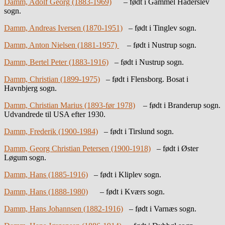
Damm, Adolf Georg (1883-1969)
– født i Gammel Haderslev
sogn.
Damm, Andreas Iversen (1870-1951)
– født i Tinglev sogn.
Damm, Anton Nielsen (1881-1957)
– født i Nustrup sogn.
Damm, Bertel Peter (1883-1916)
– født i Nustrup sogn.
Damm, Christian (1899-1975)
– født i Flensborg. Bosat i
Havnbjerg sogn.
Damm, Christian Marius (1893-før 1978)
– født i Branderup sogn.
Udvandrede til USA efter 1930.
Damm, Frederik (1900-1984)
– født i Tirslund sogn.
Damm, Georg Christian Petersen (1900-1918)
– født i Øster
Løgum sogn.
Damm, Hans (1885-1916)
– født i Kliplev sogn.
Damm, Hans (1888-1980)
– født i Kværs sogn.
Damm, Hans Johannsen (1882-1916)
– født i Varnæs sogn.