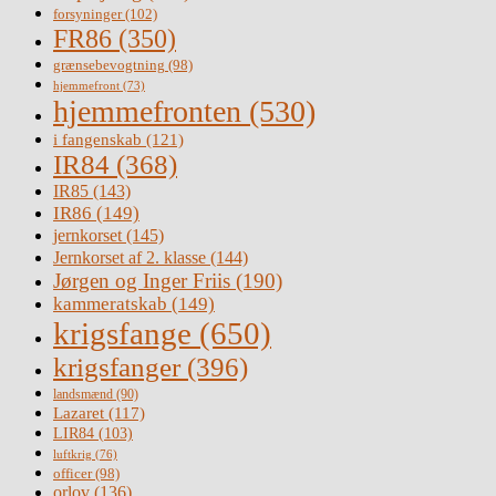
forsyninger
(102)
FR86
(350)
grænsebevogtning
(98)
hjemmefront
(73)
hjemmefronten
(530)
i fangenskab
(121)
IR84
(368)
IR85
(143)
IR86
(149)
jernkorset
(145)
Jernkorset af 2. klasse
(144)
Jørgen og Inger Friis
(190)
kammeratskab
(149)
krigsfange
(650)
krigsfanger
(396)
landsmænd
(90)
Lazaret
(117)
LIR84
(103)
luftkrig
(76)
officer
(98)
orlov
(136)