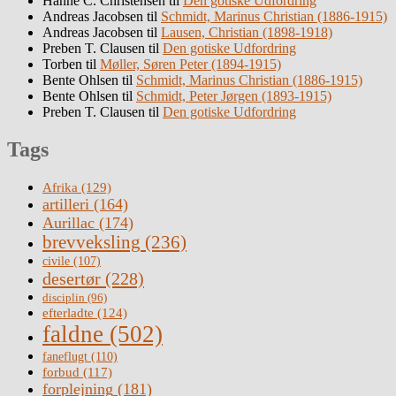
Hanne C. Christensen
til
Den gotiske Udfordring
Andreas Jacobsen
til
Schmidt, Marinus Christian (1886-1915)
Andreas Jacobsen
til
Lausen, Christian (1898-1918)
Preben T. Clausen
til
Den gotiske Udfordring
Torben
til
Møller, Søren Peter (1894-1915)
Bente Ohlsen
til
Schmidt, Marinus Christian (1886-1915)
Bente Ohlsen
til
Schmidt, Peter Jørgen (1893-1915)
Preben T. Clausen
til
Den gotiske Udfordring
Tags
Afrika
(129)
artilleri
(164)
Aurillac
(174)
brevveksling
(236)
civile
(107)
desertør
(228)
disciplin
(96)
efterladte
(124)
faldne
(502)
faneflugt
(110)
forbud
(117)
forplejning
(181)