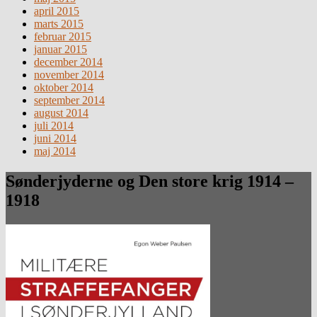
april 2015
marts 2015
februar 2015
januar 2015
december 2014
november 2014
oktober 2014
september 2014
august 2014
juli 2014
juni 2014
maj 2014
Sønderjyderne og Den store krig 1914 –
1918