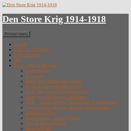
Hop
til
indhold
Den Store Krig 1914-1918
Søg
Primær menu
Forside
Fotos og Arkivalier
Krigsdeltagere
Om
Lister, links & litteratur
Undervisning
Litteratur
Lister over sønderjyske faldne
Krigergrave og mindesmærker
Liste over sønderjyske krigsfanger
Liste over sønderjyske desertører
DSK – Dansksindede Sønderjyske Krigsdeltagere
Tysk hjemmeside med tabslister (eksternt link)
Alfabetiske lister
Straffefanger i Sønderjylland
Film & videoforedrag
Krigens forløb