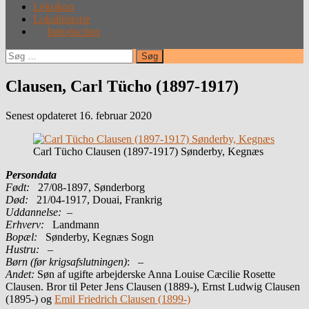
Leksikon
Lokalhistorie
Introduction
Søg
efter:
Clausen, Carl Tücho (1897-1917)
Senest opdateret 16. februar 2020
Carl Tücho Clausen (1897-1917) Sønderby, Kegnæs
Persondata
Født:
27/08-1897, Sønderborg
Død:
21/04-1917, Douai, Frankrig
Uddannelse:
–
Erhverv:
Landmann
Bopæl:
Sønderby, Kegnæs Sogn
Hustru:
–
Børn (før krigsafslutningen)
: –
Andet:
Søn af ugifte arbejderske Anna Louise Cæcilie Rosette
Clausen. Bror til Peter Jens Clausen (1889-), Ernst Ludwig Clausen
(1895-) og
Emil Friedrich Clausen (1899-)