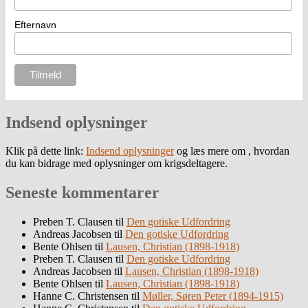
Efternavn
Indsend oplysninger
Klik på dette link:
Indsend oplysninger
og læs mere om , hvordan
du kan bidrage med oplysninger om krigsdeltagere.
Seneste kommentarer
Preben T. Clausen
til
Den gotiske Udfordring
Andreas Jacobsen
til
Den gotiske Udfordring
Bente Ohlsen
til
Lausen, Christian (1898-1918)
Preben T. Clausen
til
Den gotiske Udfordring
Andreas Jacobsen
til
Lausen, Christian (1898-1918)
Bente Ohlsen
til
Lausen, Christian (1898-1918)
Hanne C. Christensen
til
Møller, Søren Peter (1894-1915)