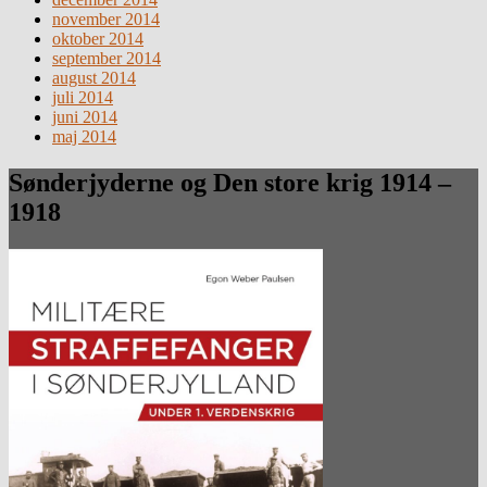
november 2014
oktober 2014
september 2014
august 2014
juli 2014
juni 2014
maj 2014
Sønderjyderne og Den store krig 1914 –
1918