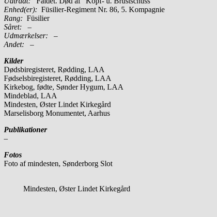
Udtrådt:
Faldet. Død af ”Kopf- u. Brustschuss”
Enhed(er):
Füsilier-Regiment Nr. 86, 5. Kompagnie
Rang:
Füsilier
Såret:
–
Udmærkelser: –
Andet:
–
Kilder
Dødsbiregisteret, Rødding, LAA
Fødselsbiregisteret, Rødding, LAA
Kirkebog, fødte, Sønder Hygum, LAA
Mindeblad, LAA
Mindesten, Øster Lindet Kirkegård
Marselisborg Monumentet, Aarhus
Publikationer
–
Fotos
Foto af mindesten, Sønderborg Slot
Mindesten, Øster Lindet Kirkegård