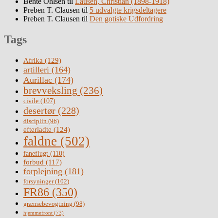
Bente Ohlsen
til
Lausen, Christian (1898-1918)
Preben T. Clausen
til
5 udvalgte krigsdeltagere
Preben T. Clausen
til
Den gotiske Udfordring
Tags
Afrika
(129)
artilleri
(164)
Aurillac
(174)
brevveksling
(236)
civile
(107)
desertør
(228)
disciplin
(96)
efterladte
(124)
faldne
(502)
faneflugt
(110)
forbud
(117)
forplejning
(181)
forsyninger
(102)
FR86
(350)
grænsebevogtning
(98)
hjemmefront
(73)