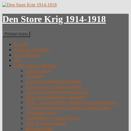
Hop
til
indhold
Den Store Krig 1914-1918
Søg
Primær menu
Forside
Fotos og Arkivalier
Krigsdeltagere
Om
Lister, links & litteratur
Undervisning
Litteratur
Lister over sønderjyske faldne
Krigergrave og mindesmærker
Liste over sønderjyske krigsfanger
Liste over sønderjyske desertører
DSK – Dansksindede Sønderjyske Krigsdeltagere
Tysk hjemmeside med tabslister (eksternt link)
Alfabetiske lister
Straffefanger i Sønderjylland
Film & videoforedrag
Krigens forløb