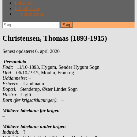
Leksikon
Lokalhistorie
Introduction
Søg
efter:
Christensen, Thomas (1893-1915)
Senest opdateret 6. april 2020
Persondata
Født:
11/10-1893, Hygum, Sønder Hygum Sogn
Død:
06/10-1915, Moulin, Frankrig
Uddannelse:
–
Erhverv:
Landmann
Bopæl:
Stenderup, Øster Lindet Sogn
Hustru:
Ugift
Børn (før krigsafslutningen)
: –
Militære løbebane før krigen
–
Militære løbebane under krigen
Indtrådt:
?