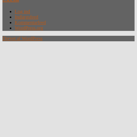
Log ind
Indlægsfeed
Kommentarfeed
WordPress.org
Drevet af WordPress