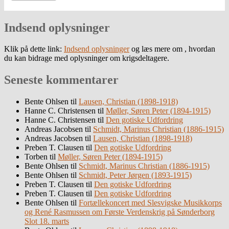
Indsend oplysninger
Klik på dette link:
Indsend oplysninger
og læs mere om , hvordan
du kan bidrage med oplysninger om krigsdeltagere.
Seneste kommentarer
Bente Ohlsen
til
Lausen, Christian (1898-1918)
Hanne C. Christensen
til
Møller, Søren Peter (1894-1915)
Hanne C. Christensen
til
Den gotiske Udfordring
Andreas Jacobsen
til
Schmidt, Marinus Christian (1886-1915)
Andreas Jacobsen
til
Lausen, Christian (1898-1918)
Preben T. Clausen
til
Den gotiske Udfordring
Torben
til
Møller, Søren Peter (1894-1915)
Bente Ohlsen
til
Schmidt, Marinus Christian (1886-1915)
Bente Ohlsen
til
Schmidt, Peter Jørgen (1893-1915)
Preben T. Clausen
til
Den gotiske Udfordring
Preben T. Clausen
til
Den gotiske Udfordring
Bente Ohlsen
til
Fortællekoncert med Slesvigske Musikkorps
og René Rasmussen om Første Verdenskrig på Sønderborg
Slot 18. marts