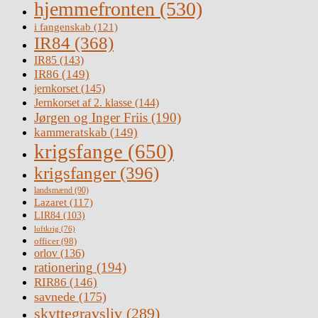
hjemmefronten
(530)
i fangenskab
(121)
IR84
(368)
IR85
(143)
IR86
(149)
jernkorset
(145)
Jernkorset af 2. klasse
(144)
Jørgen og Inger Friis
(190)
kammeratskab
(149)
krigsfange
(650)
krigsfanger
(396)
landsmænd
(90)
Lazaret
(117)
LIR84
(103)
luftkrig
(76)
officer
(98)
orlov
(136)
rationering
(194)
RIR86
(146)
savnede
(175)
skyttegravsliv
(289)