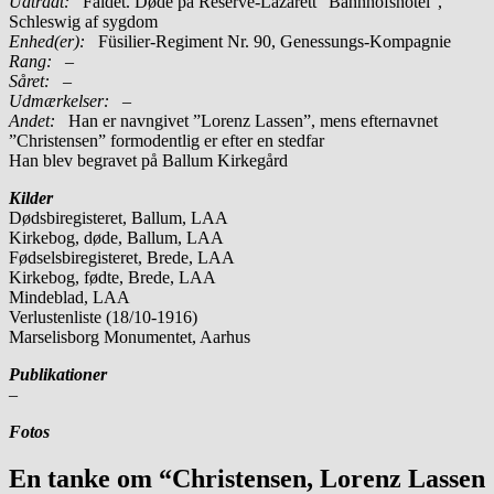
Udtrådt:
Faldet. Døde på Reserve-Lazarett ”Bahnhofshotel”,
Schleswig af sygdom
Enhed(er):
Füsilier-Regiment Nr. 90, Genessungs-Kompagnie
Rang:
–
Såret:
–
Udmærkelser: –
Andet:
Han er navngivet ”Lorenz Lassen”, mens efternavnet
”Christensen” formodentlig er efter en stedfar
Han blev begravet på Ballum Kirkegård
Kilder
Dødsbiregisteret, Ballum, LAA
Kirkebog, døde, Ballum, LAA
Fødselsbiregisteret, Brede, LAA
Kirkebog, fødte, Brede, LAA
Mindeblad, LAA
Verlustenliste (18/10-1916)
Marselisborg Monumentet, Aarhus
Publikationer
–
Fotos
En tanke om “Christensen, Lorenz Lassen