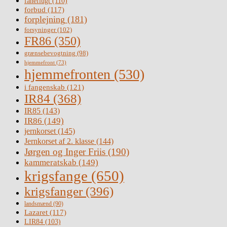
faneflugt
(110)
forbud
(117)
forplejning
(181)
forsyninger
(102)
FR86
(350)
grænsebevogtning
(98)
hjemmefront
(73)
hjemmefronten
(530)
i fangenskab
(121)
IR84
(368)
IR85
(143)
IR86
(149)
jernkorset
(145)
Jernkorset af 2. klasse
(144)
Jørgen og Inger Friis
(190)
kammeratskab
(149)
krigsfange
(650)
krigsfanger
(396)
landsmænd
(90)
Lazaret
(117)
LIR84
(103)