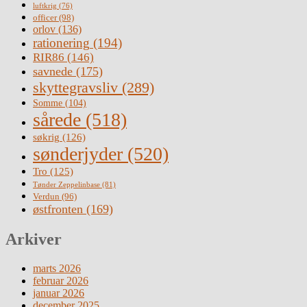
luftkrig
(76)
officer
(98)
orlov
(136)
rationering
(194)
RIR86
(146)
savnede
(175)
skyttegravsliv
(289)
Somme
(104)
sårede
(518)
søkrig
(126)
sønderjyder
(520)
Tro
(125)
Tønder Zeppelinbase
(81)
Verdun
(96)
østfronten
(169)
Arkiver
marts 2026
februar 2026
januar 2026
december 2025