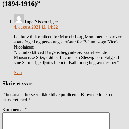
(1894-1916)”
Inge Nissen
siger:
4. august 2021 kl. 14:22
I et brev til Komiteen for Marselisborg Monumentet skriver
sognefoged og personregisterfører for Ballum sogn Nicolai
Nicolaisen:
“… indkaldt ved Krigens begyndelse, saaret ved de
Mausuriske Søer, død på Lazarettet i Slesvig som Følge af
sine Saar. Liget førtes hjem til Ballum og begravedes her.”
Svar
Skriv et svar
Din e-mailadresse vil ikke blive publiceret.
Krævede felter er
markeret med
*
Kommentar
*