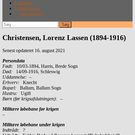
Leksikon
Lokalhistorie
Introduction
Søg
efter:
Christensen, Lorenz Lassen (1894-1916)
Senest opdateret 16. august 2021
Persondata
Født:
10/03-1894, Harris, Brede Sogn
Død:
14/09-1916, Schleswig
Uddannelse:
–
Erhverv:
Knecht
Bopæl:
Ballum, Ballum Sogn
Hustru:
Ugift
Børn (før krigsafslutningen)
: –
Militære løbebane før krigen
–
Militære løbebane under krigen
Indtrådt:
?