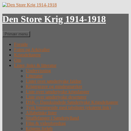
Hop
til
indhold
Den Store Krig 1914-1918
Søg
Primær menu
Forside
Fotos og Arkivalier
Krigsdeltagere
Om
Lister, links & litteratur
Undervisning
Litteratur
Lister over sønderjyske faldne
Krigergrave og mindesmærker
Liste over sønderjyske krigsfanger
Liste over sønderjyske desertører
DSK – Dansksindede Sønderjyske Krigsdeltagere
Tysk hjemmeside med tabslister (eksternt link)
Alfabetiske lister
Straffefanger i Sønderjylland
Film & videoforedrag
Krigens forløb