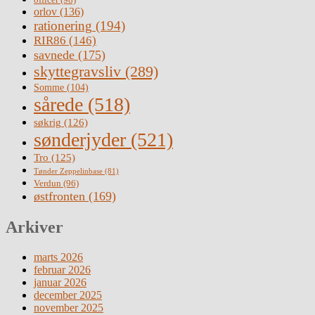
orlov
(136)
rationering
(194)
RIR86
(146)
savnede
(175)
skyttegravsliv
(289)
Somme
(104)
sårede
(518)
søkrig
(126)
sønderjyder
(521)
Tro
(125)
Tønder Zeppelinbase
(81)
Verdun
(96)
østfronten
(169)
Arkiver
marts 2026
februar 2026
januar 2026
december 2025
november 2025