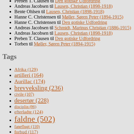
Preben T. Clausen
til
Den gotiske Udfordring
Andreas Jacobsen
til
Lausen, Christian (1898-1918)
Bente Ohlsen
til
Lausen, Christian (1898-1918)
Hanne C. Christensen
til
Møller, Søren Peter (1894-1915)
Hanne C. Christensen
til
Den gotiske Udfordring
Andreas Jacobsen
til
Schmidt, Marinus Christian (1886-1915)
Andreas Jacobsen
til
Lausen, Christian (1898-1918)
Preben T. Clausen
til
Den gotiske Udfordring
Torben
til
Møller, Søren Peter (1894-1915)
Tags
Afrika
(129)
artilleri
(164)
Aurillac
(174)
brevveksling
(236)
civile
(107)
desertør
(228)
disciplin
(96)
efterladte
(124)
faldne
(502)
faneflugt
(110)
forbud
(117)