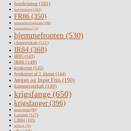
forplejning
(181)
forsyninger
(102)
FR86
(350)
grænsebevogtning
(98)
hjemmefront
(73)
hjemmefronten
(530)
i fangenskab
(121)
IR84
(368)
IR85
(143)
IR86
(149)
jernkorset
(145)
Jernkorset af 2. klasse
(144)
Jørgen og Inger Friis
(190)
kammeratskab
(149)
krigsfange
(650)
krigsfanger
(396)
landsmænd
(90)
Lazaret
(117)
LIR84
(103)
luftkrig
(76)
officer
(98)