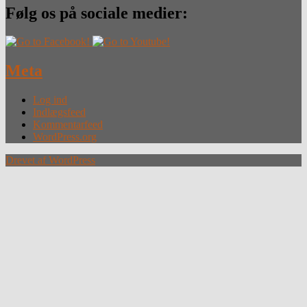
Følg os på sociale medier:
Meta
Log ind
Indlægsfeed
Kommentarfeed
WordPress.org
Drevet af WordPress