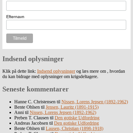
Efternavn
Indsend oplysninger
Klik på dette link:
Indsend oplysninger
og læs mere om , hvordan
du kan bidrage med oplysninger om krigsdeltagere.
Seneste kommentarer
Hanne C. Christensen
til
Nissen, Lorens Jepsen (1892-1962)
Bente Ohlsen
til
Jensen, Lauritz (1891-1915)
Anni
til
Nissen, Lorens Jepsen (1892-1962)
Preben T. Clausen
til
Den gotiske Udfordring
Andreas Jacobsen
til
Den gotiske Udfordring
Bente Ohlsen
til
Lausen, Christian (1898-1918)