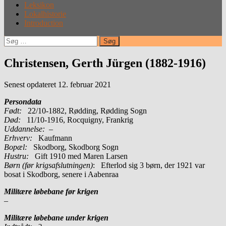
Leksikon
Lokalhistorie
Introduction
Søg
efter:
Christensen, Gerth Jürgen (1882-1916)
Senest opdateret 12. februar 2021
Persondata
Født:
22/10-1882, Rødding, Rødding Sogn
Død:
11/10-1916, Rocquigny, Frankrig
Uddannelse:
–
Erhverv:
Kaufmann
Bopæl:
Skodborg, Skodborg Sogn
Hustru:
Gift 1910 med Maren Larsen
Børn (før krigsafslutningen)
: Efterlod sig 3 børn, der 1921 var
bosat i Skodborg, senere i Aabenraa
Militære løbebane før krigen
–
Militære løbebane under krigen