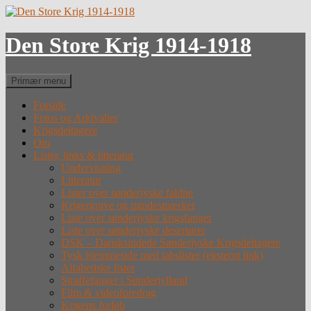
Hop
til
indhold
Den Store Krig 1914-1918
Søg
Primær menu
Forside
Fotos og Arkivalier
Krigsdeltagere
Om
Lister, links & litteratur
Undervisning
Litteratur
Lister over sønderjyske faldne
Krigergrave og mindesmærker
Liste over sønderjyske krigsfanger
Liste over sønderjyske desertører
DSK – Dansksindede Sønderjyske Krigsdeltagere
Tysk hjemmeside med tabslister (eksternt link)
Alfabetiske lister
Straffefanger i Sønderjylland
Film & videoforedrag
Krigens forløb