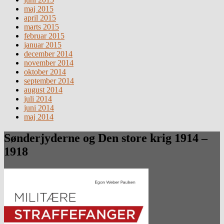
maj 2015
april 2015
marts 2015
februar 2015
januar 2015
december 2014
november 2014
oktober 2014
september 2014
august 2014
juli 2014
juni 2014
maj 2014
Sønderjyderne og Den store krig 1914 –
1918