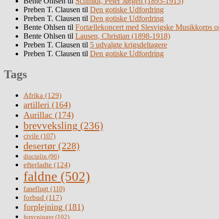
Bente Ohlsen
til
Schmidt, Peter Jørgen (1893-1915)
Preben T. Clausen
til
Den gotiske Udfordring
Preben T. Clausen
til
Den gotiske Udfordring
Bente Ohlsen
til
Fortællekoncert med Slesvigske Musikkorps o
Bente Ohlsen
til
Lausen, Christian (1898-1918)
Preben T. Clausen
til
5 udvalgte krigsdeltagere
Preben T. Clausen
til
Den gotiske Udfordring
Tags
Afrika
(129)
artilleri
(164)
Aurillac
(174)
brevveksling
(236)
civile
(107)
desertør
(228)
disciplin
(96)
efterladte
(124)
faldne
(502)
faneflugt
(110)
forbud
(117)
forplejning
(181)
forsyninger
(102)