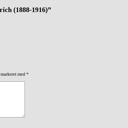
rich (1888-1916)”
r markeret med
*