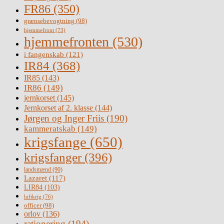
FR86
(350)
grænsebevogtning
(98)
hjemmefront
(73)
hjemmefronten
(530)
i fangenskab
(121)
IR84
(368)
IR85
(143)
IR86
(149)
jernkorset
(145)
Jernkorset af 2. klasse
(144)
Jørgen og Inger Friis
(190)
kammeratskab
(149)
krigsfange
(650)
krigsfanger
(396)
landsmænd
(90)
Lazaret
(117)
LIR84
(103)
luftkrig
(76)
officer
(98)
orlov
(136)
rationering
(194)