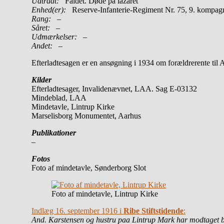
Udtrådt:
Faldet. Døde på lazaret
Enhed(er):
Reserve-Infanterie-Regiment Nr. 75, 9. kompagni
Rang:
–
Såret:
–
Udmærkelser: –
Andet:
–
Efterladtesagen er en ansøgning i 1934 om forældrerente til
Kilder
Efterladtesager, Invalidenævnet, LAA. Sag E-03132
Mindeblad, LAA
Mindetavle, Lintrup Kirke
Marselisborg Monumentet, Aarhus
Publikationer
–
Fotos
Foto af mindetavle, Sønderborg Slot
Foto af mindetavle, Lintrup Kirke
Indlæg 16. september 1916 i
Ribe Stiftstidende
:
And. Karstensen og hustru paa Lintrup Mark har modtaget bud