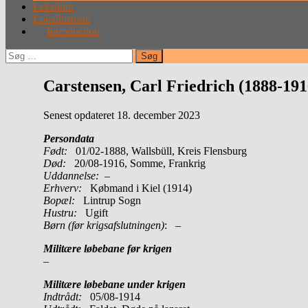
Leksikon
Lokalhistorie
Introduction
Søg
efter:
Carstensen, Carl Friedrich (1888-191
Senest opdateret 18. december 2023
Persondata
Født:
01/02-1888, Wallsbüll, Kreis Flensburg
Død:
20/08-1916, Somme, Frankrig
Uddannelse:
–
Erhverv:
Købmand i Kiel (1914)
Bopæl:
Lintrup Sogn
Hustru:
Ugift
Børn (før krigsafslutningen)
: –
Militære løbebane før krigen
–
Militære løbebane under krigen
Indtrådt:
05/08-1914