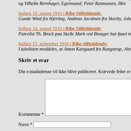
og Vilhelm Bernhager, Egernsund;
Peter Rasmussen, Iller.
Indlæg 18. august 1916 i
Ribe Stiftstidende
:
Gunde Wind fra Hjerting, Andreas Jacobsen fra Skovby, Joh
Indlæg 24. august 1916 i
Ribe Stiftstidende
:
Parcelist Th. Brock paa Skelle Mark ved Broager har faaet m
Indlæg 15. september 1916 i
Ribe stiftstidende
:
I tabslisten meddeles, at Anton Kærgaard fra Rangstrup, A
Skriv et svar
Din e-mailadresse vil ikke blive publiceret.
Krævede felter e
Kommentar
*
Navn
*