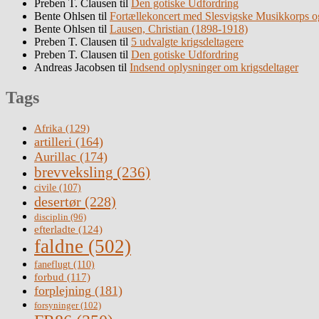
Preben T. Clausen
til
Den gotiske Udfordring
Bente Ohlsen
til
Fortællekoncert med Slesvigske Musikkorps o
Bente Ohlsen
til
Lausen, Christian (1898-1918)
Preben T. Clausen
til
5 udvalgte krigsdeltagere
Preben T. Clausen
til
Den gotiske Udfordring
Andreas Jacobsen
til
Indsend oplysninger om krigsdeltager
Tags
Afrika
(129)
artilleri
(164)
Aurillac
(174)
brevveksling
(236)
civile
(107)
desertør
(228)
disciplin
(96)
efterladte
(124)
faldne
(502)
faneflugt
(110)
forbud
(117)
forplejning
(181)
forsyninger
(102)