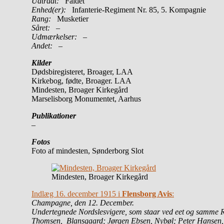
Udtrådt:
Faldet
Enhed(er):
Infanterie-Regiment Nr. 85, 5. Kompagnie
Rang:
Musketier
Såret:
–
Udmærkelser: –
Andet:
–
Kilder
Dødsbiregisteret, Broager, LAA
Kirkebog, fødte, Broager. LAA
Mindesten, Broager Kirkegård
Marselisborg Monumentet, Aarhus
Publikationer
–
Fotos
Foto af mindesten, Sønderborg Slot
Mindesten, Broager Kirkegård
Indlæg 16. december 1915 i
Flensborg Avis
:
Champagne, den 12. December.
Undertegnede Nordslesvigere, som staar
ved eet og samme 
Thomsen, Blansgaard; Jørgen Ebs
en, Nybøl; Peter Hansen,