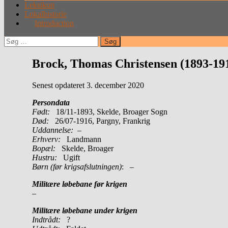
Leksikon
Lokalhistorie
Introduction
Søg
efter:
Brock, Thomas Christensen (1893-19
Senest opdateret 3. december 2020
Persondata
Født:
18/11-1893, Skelde, Broager Sogn
Død:
26/07-1916, Pargny, Frankrig
Uddannelse:
–
Erhverv:
Landmann
Bopæl:
Skelde, Broager
Hustru:
Ugift
Børn (før krigsafslutningen)
: –
Militære løbebane før krigen
–
Militære løbebane under krigen
Indtrådt:
?