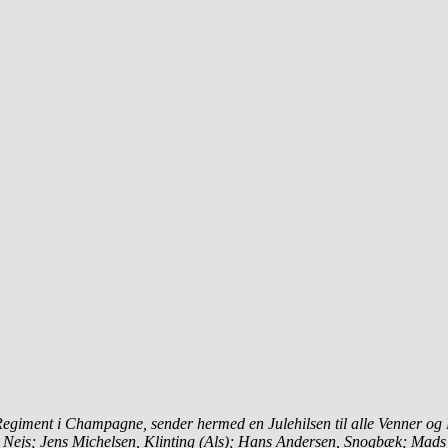
Regiment i Champagne,
sender hermed en Julehilsen til alle Venner
og 
 Nejs;
Jens Michelsen, Klinting (Als);
Hans Andersen, Snogbæk; Mad