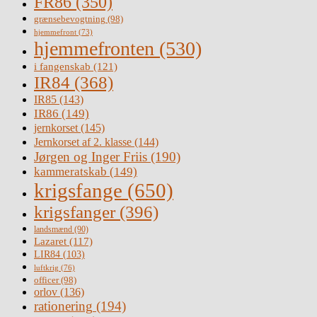
FR86
(350)
grænsebevogtning
(98)
hjemmefront
(73)
hjemmefronten
(530)
i fangenskab
(121)
IR84
(368)
IR85
(143)
IR86
(149)
jernkorset
(145)
Jernkorset af 2. klasse
(144)
Jørgen og Inger Friis
(190)
kammeratskab
(149)
krigsfange
(650)
krigsfanger
(396)
landsmænd
(90)
Lazaret
(117)
LIR84
(103)
luftkrig
(76)
officer
(98)
orlov
(136)
rationering
(194)