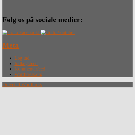
Følg os på sociale medier:
Meta
Log ind
Indlægsfeed
Kommentarfeed
WordPress.org
Drevet af WordPress