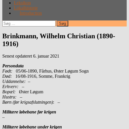
Leksikon
Lokalhistorie
Introduction
Søg
efter:
Brinkmann, Wilhelm Christian (1890-
1916)
Senest opdateret 6. januar 2021
Persondata
Født:
05/06-1890, Fårhus, Øster Løgum Sogn
Død:
16/08-1916, Somme, Frankrig
Uddannelse:
–
Erhverv:
–
Bopæl:
Øster Løgum
Hustru:
–
Børn (før krigsafslutningen)
: –
Militære løbebane før krigen
–
Militære løbebane under krigen