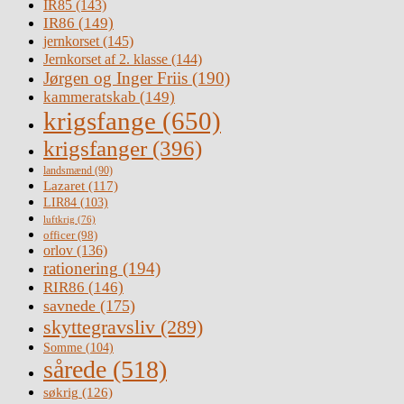
IR85
(143)
IR86
(149)
jernkorset
(145)
Jernkorset af 2. klasse
(144)
Jørgen og Inger Friis
(190)
kammeratskab
(149)
krigsfange
(650)
krigsfanger
(396)
landsmænd
(90)
Lazaret
(117)
LIR84
(103)
luftkrig
(76)
officer
(98)
orlov
(136)
rationering
(194)
RIR86
(146)
savnede
(175)
skyttegravsliv
(289)
Somme
(104)
sårede
(518)
søkrig
(126)