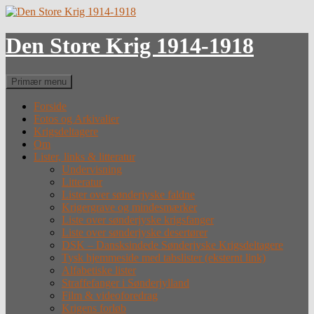
Hop
til
indhold
Den Store Krig 1914-1918
Søg
Primær menu
Forside
Fotos og Arkivalier
Krigsdeltagere
Om
Lister, links & litteratur
Undervisning
Litteratur
Lister over sønderjyske faldne
Krigergrave og mindesmærker
Liste over sønderjyske krigsfanger
Liste over sønderjyske desertører
DSK – Dansksindede Sønderjyske Krigsdeltagere
Tysk hjemmeside med tabslister (eksternt link)
Alfabetiske lister
Straffefanger i Sønderjylland
Film & videoforedrag
Krigens forløb