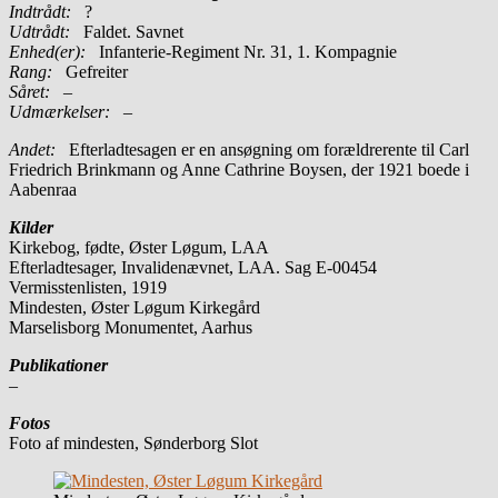
Indtrådt:
?
Udtrådt:
Faldet. Savnet
Enhed(er):
Infanterie-Regiment Nr. 31, 1. Kompagnie
Rang:
Gefreiter
Såret:
–
Udmærkelser: –
Andet:
Efterladtesagen er en ansøgning om forældrerente til Carl
Friedrich Brinkmann og Anne Cathrine Boysen, der 1921 boede i
Aabenraa
Kilder
Kirkebog, fødte, Øster Løgum, LAA
Efterladtesager, Invalidenævnet, LAA. Sag E-00454
Vermisstenlisten, 1919
Mindesten, Øster Løgum Kirkegård
Marselisborg Monumentet, Aarhus
Publikationer
–
Fotos
Foto af mindesten, Sønderborg Slot