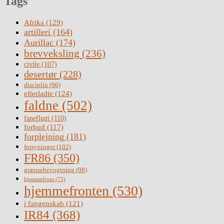
Tags
Afrika
(129)
artilleri
(164)
Aurillac
(174)
brevveksling
(236)
civile
(107)
desertør
(228)
disciplin
(96)
efterladte
(124)
faldne
(502)
faneflugt
(110)
forbud
(117)
forplejning
(181)
forsyninger
(102)
FR86
(350)
grænsebevogtning
(98)
hjemmefront
(73)
hjemmefronten
(530)
i fangenskab
(121)
IR84
(368)