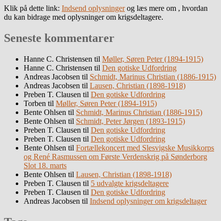
Klik på dette link:
Indsend oplysninger
og læs mere om , hvordan
du kan bidrage med oplysninger om krigsdeltagere.
Seneste kommentarer
Hanne C. Christensen
til
Møller, Søren Peter (1894-1915)
Hanne C. Christensen
til
Den gotiske Udfordring
Andreas Jacobsen
til
Schmidt, Marinus Christian (1886-1915)
Andreas Jacobsen
til
Lausen, Christian (1898-1918)
Preben T. Clausen
til
Den gotiske Udfordring
Torben
til
Møller, Søren Peter (1894-1915)
Bente Ohlsen
til
Schmidt, Marinus Christian (1886-1915)
Bente Ohlsen
til
Schmidt, Peter Jørgen (1893-1915)
Preben T. Clausen
til
Den gotiske Udfordring
Preben T. Clausen
til
Den gotiske Udfordring
Bente Ohlsen
til
Fortællekoncert med Slesvigske Musikkorps
og René Rasmussen om Første Verdenskrig på Sønderborg
Slot 18. marts
Bente Ohlsen
til
Lausen, Christian (1898-1918)
Preben T. Clausen
til
5 udvalgte krigsdeltagere
Preben T. Clausen
til
Den gotiske Udfordring
Andreas Jacobsen
til
Indsend oplysninger om krigsdeltager