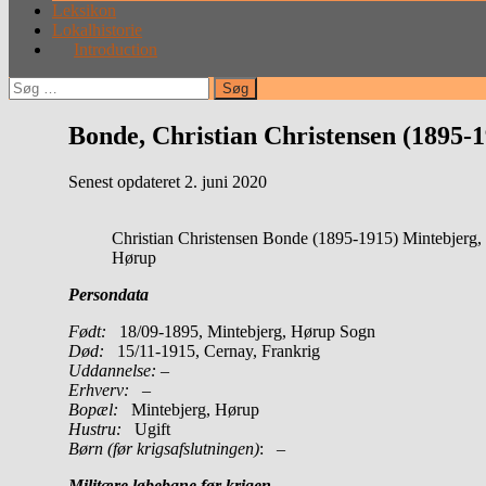
Leksikon
Lokalhistorie
Introduction
Søg
efter:
Bonde, Christian Christensen (1895-
Senest opdateret 2. juni 2020
Christian Christensen Bonde (1895-1915) Mintebjerg,
Hørup
Persondata
Født:
18/09-1895, Mintebjerg, Hørup Sogn
Død:
15/11-1915, Cernay, Frankrig
Uddannelse:
–
Erhverv:
–
Bopæl:
Mintebjerg, Hørup
Hustru:
Ugift
Børn (før krigsafslutningen)
: –
Militære løbebane før krigen