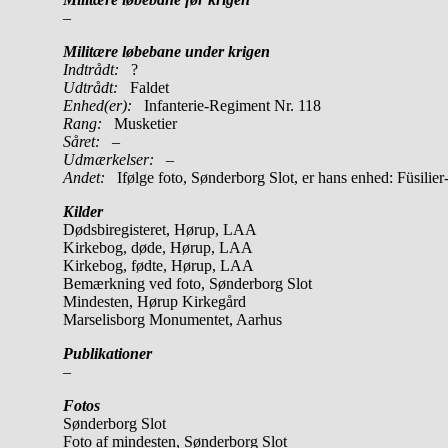
–
Militære løbebane under krigen
Indtrådt:
?
Udtrådt:
Faldet
Enhed(er):
Infanterie-Regiment Nr. 118
Rang:
Musketier
Såret:
–
Udmærkelser: –
Andet:
Ifølge foto, Sønderborg Slot, er hans enhed: Füsili
Kilder
Dødsbiregisteret, Hørup, LAA
Kirkebog, døde, Hørup, LAA
Kirkebog, fødte, Hørup, LAA
Bemærkning ved foto, Sønderborg Slot
Mindesten, Hørup Kirkegård
Marselisborg Monumentet, Aarhus
Publikationer
–
Fotos
Sønderborg Slot
Foto af mindesten, Sønderborg Slot