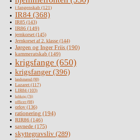
i fangenskab
(121)
IR84
(368)
IR85
(143)
IR86
(149)
jernkorset
(145)
Jernkorset af 2. klasse
(144)
Jørgen og Inger Friis
(190)
kammeratskab
(149)
krigsfange
(650)
krigsfanger
(396)
landsmænd
(90)
Lazaret
(117)
LIR84
(103)
luftkrig
(76)
officer
(98)
orlov
(136)
rationering
(194)
RIR86
(146)
savnede
(175)
skyttegravsliv
(289)