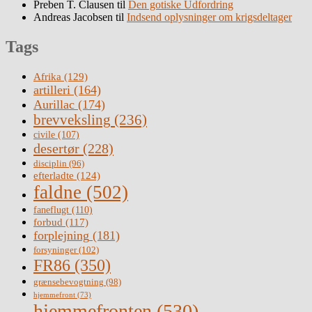
Preben T. Clausen
til
Den gotiske Udfordring
Andreas Jacobsen
til
Indsend oplysninger om krigsdeltager
Tags
Afrika
(129)
artilleri
(164)
Aurillac
(174)
brevveksling
(236)
civile
(107)
desertør
(228)
disciplin
(96)
efterladte
(124)
faldne
(502)
faneflugt
(110)
forbud
(117)
forplejning
(181)
forsyninger
(102)
FR86
(350)
grænsebevogtning
(98)
hjemmefront
(73)
hjemmefronten
(530)