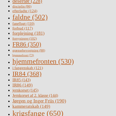
desertør
(228)
disciplin
(96)
efterladte
(124)
faldne
(502)
faneflugt
(110)
forbud
(117)
forplejning
(181)
forsyninger
(102)
FR86
(350)
grænsebevogtning
(98)
hjemmefront
(73)
hjemmefronten
(530)
i fangenskab
(121)
IR84
(368)
IR85
(143)
IR86
(149)
jernkorset
(145)
Jernkorset af 2. klasse
(144)
Jørgen og Inger Friis
(190)
kammeratskab
(149)
krigsfange
(650)