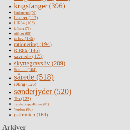
krigsfanger
(396)
landsmænd
(90)
Lazaret
(117)
LIR84
(103)
luftkrig
(76)
officer
(98)
orlov
(136)
rationering
(194)
RIR86
(146)
savnede
(175)
skyttegravsliv
(289)
Somme
(104)
sårede
(518)
søkrig
(126)
sønderjyder
(520)
Tro
(125)
Tønder Zeppelinbase
(81)
Verdun
(96)
østfronten
(169)
Arkiver