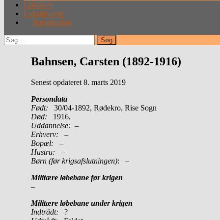
Leksikon
Lokalhistorie
Introduction
Søg
efter:
Bahnsen, Carsten (1892-1916)
Senest opdateret 8. marts 2019
Persondata
Født:
30/04-1892, Rødekro, Rise Sogn
Død:
1916,
Uddannelse:
–
Erhverv:
–
Bopæl:
–
Hustru:
–
Børn (før krigsafslutningen)
: –
Militære løbebane før krigen
–
Militære løbebane under krigen
Indtrådt:
?