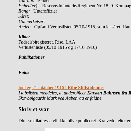
Udtrådt:
Faldet
Enhed(er):
Reserve-Infanterie-Regiment Nr. 18, 9. Kompag
Rang:
Unteroffizier
Såret:
–
Udmærkelser: –
Andet:
Opført i Verlustlisten 05/10-1915, som let såret. H
Kilder
Fødselsbiregisteret, Rise, LAA
Verlustenliste (05/10-1915 og 17/10-1916)
Publikationer
–
Fotos
–
Indlæg 21. oktober 1916 i
Ribe Stiftstidende
:
I tabslisten meddeles, at underofficer
Karsten Bahnsen fra 
Skovbølgaards Mark ved Aabenraa er faldne.
Skriv et svar
Din e-mailadresse vil ikke blive publiceret.
Krævede felter e