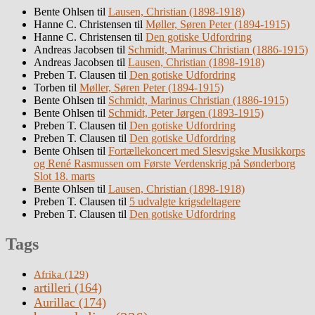
Bente Ohlsen
til
Lausen, Christian (1898-1918)
Hanne C. Christensen
til
Møller, Søren Peter (1894-1915)
Hanne C. Christensen
til
Den gotiske Udfordring
Andreas Jacobsen
til
Schmidt, Marinus Christian (1886-1915)
Andreas Jacobsen
til
Lausen, Christian (1898-1918)
Preben T. Clausen
til
Den gotiske Udfordring
Torben
til
Møller, Søren Peter (1894-1915)
Bente Ohlsen
til
Schmidt, Marinus Christian (1886-1915)
Bente Ohlsen
til
Schmidt, Peter Jørgen (1893-1915)
Preben T. Clausen
til
Den gotiske Udfordring
Preben T. Clausen
til
Den gotiske Udfordring
Bente Ohlsen
til
Fortællekoncert med Slesvigske Musikkorps
og René Rasmussen om Første Verdenskrig på Sønderborg
Slot 18. marts
Bente Ohlsen
til
Lausen, Christian (1898-1918)
Preben T. Clausen
til
5 udvalgte krigsdeltagere
Preben T. Clausen
til
Den gotiske Udfordring
Tags
Afrika
(129)
artilleri
(164)
Aurillac
(174)