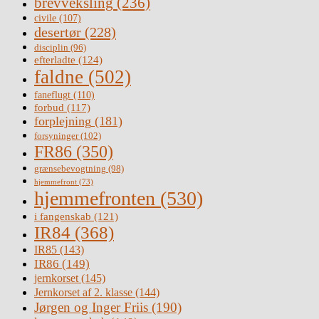
brevveksling
(236)
civile
(107)
desertør
(228)
disciplin
(96)
efterladte
(124)
faldne
(502)
faneflugt
(110)
forbud
(117)
forplejning
(181)
forsyninger
(102)
FR86
(350)
grænsebevogtning
(98)
hjemmefront
(73)
hjemmefronten
(530)
i fangenskab
(121)
IR84
(368)
IR85
(143)
IR86
(149)
jernkorset
(145)
Jernkorset af 2. klasse
(144)
Jørgen og Inger Friis
(190)