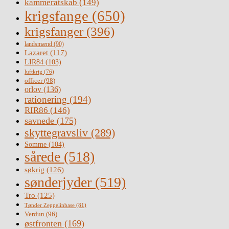
kammeratskab
(149)
krigsfange
(650)
krigsfanger
(396)
landsmænd
(90)
Lazaret
(117)
LIR84
(103)
luftkrig
(76)
officer
(98)
orlov
(136)
rationering
(194)
RIR86
(146)
savnede
(175)
skyttegravsliv
(289)
Somme
(104)
sårede
(518)
søkrig
(126)
sønderjyder
(519)
Tro
(125)
Tønder Zeppelinbase
(81)
Verdun
(96)
østfronten
(169)