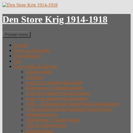
Hop
til
indhold
Den Store Krig 1914-1918
Søg
Primær menu
Forside
Fotos og Arkivalier
Krigsdeltagere
Om
Lister, links & litteratur
Undervisning
Litteratur
Lister over sønderjyske faldne
Krigergrave og mindesmærker
Liste over sønderjyske krigsfanger
Liste over sønderjyske desertører
DSK – Dansksindede Sønderjyske Krigsdeltagere
Tysk hjemmeside med tabslister (eksternt link)
Alfabetiske lister
Straffefanger i Sønderjylland
Film & videoforedrag
Krigens forløb