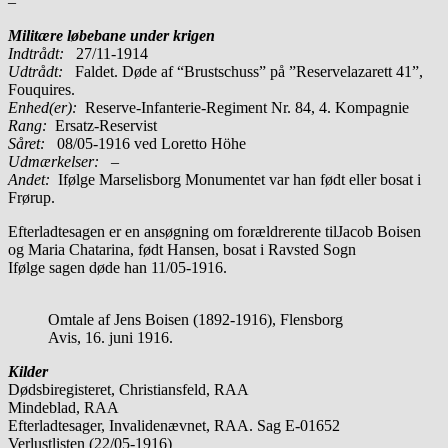
–
Militære løbebane under krigen
Indtrådt:
27/11-1914
Udtrådt:
Faldet. Døde af “Brustschuss” på ”Reservelazarett 41”,
Fouquires.
Enhed(er):
Reserve-Infanterie-Regiment Nr. 84, 4. Kompagnie
Rang:
Ersatz-Reservist
Såret:
08/05-1916 ved Loretto Höhe
Udmærkelser: –
Andet:
Ifølge Marselisborg Monumentet var han født eller bosat i
Frørup.
Efterladtesagen er en ansøgning om forældrerente tilJacob Boisen
og Maria Chatarina, født Hansen, bosat i Ravsted Sogn
Ifølge sagen døde han 11/05-1916.
Omtale af Jens Boisen (1892-1916), Flensborg
Avis, 16. juni 1916.
Kilder
Dødsbiregisteret, Christiansfeld, RAA
Mindeblad, RAA
Efterladtesager, Invalidenævnet, RAA. Sag E-01652
Verlustlisten (22/05-1916)