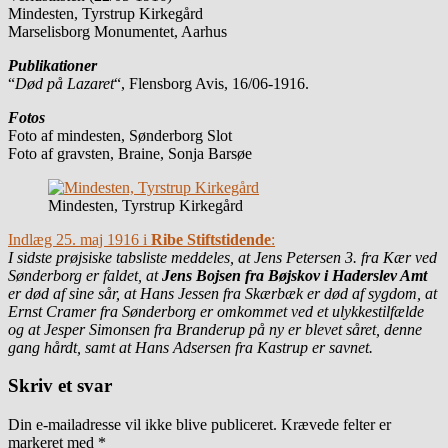
Mindesten, Tyrstrup Kirkegård
Marselisborg Monumentet, Aarhus
Publikationer
“
Død på Lazaret
“, Flensborg Avis, 16/06-1916.
Fotos
Foto af mindesten, Sønderborg Slot
Foto af gravsten, Braine, Sonja Barsøe
Mindesten, Tyrstrup Kirkegård
Indlæg 25. maj 1916 i
Ribe Stiftstidende
:
I sidste prøjsiske tabsliste meddeles, at Jens Petersen 3. fra Kær ved
Sønderborg er faldet, at
Jens Bojsen fra Bøjskov i Haderslev Amt
er død af sine sår, at Hans Jessen fra Skærbæk er død af sygdom, at
Ernst Cramer fra Sønderborg er omkommet ved et ulykkestilfælde
og at Jesper Simonsen fra Branderup på ny er blevet såret, denne
gang hårdt, samt at Hans Adsersen fra Kastrup er savnet.
Skriv et svar
Din e-mailadresse vil ikke blive publiceret.
Krævede felter er
markeret med
*