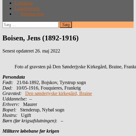
Leksikon
Lokalhistorie
Introduction
Søg
efter:
Boisen, Jens (1892-1916)
Senest opdateret 26. maj 2022
Foto af gravsten på Den Sønderjyske Kirkegård, Braine, Frank
Persondata
Født:
21/04-1892, Bojskov, Tyrstrup sogn
Død:
10/05-1916, Fouquieres, Frankrig
Gravsted:
Den sønderjyske kirkegård, Braine
Uddannelse:
–
Erhverv:
Maurer
Bopæl:
Stenderup, Nybøl sogn
Hustru:
Ugift
Børn (før krigsafslutningen)
: –
Militære løbebane før krigen