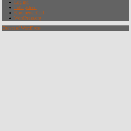
Log ind
Indlægsfeed
Kommentarfeed
WordPress.org
Drevet af WordPress