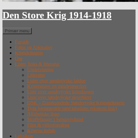
Den Store Krig 1914-1918
Søg
Primær menu
Forside
Fotos og Arkivalier
Krigsdeltagere
Om
Lister, links & litteratur
Undervisning
Litteratur
Lister over sønderjyske faldne
Krigergrave og mindesmærker
Liste over sønderjyske krigsfanger
Liste over sønderjyske desertører
DSK – Dansksindede Sønderjyske Krigsdeltagere
Tysk hjemmeside med tabslister (eksternt link)
Alfabetiske lister
Straffefanger i Sønderjylland
Film & videoforedrag
Krigens forløb
Leksikon