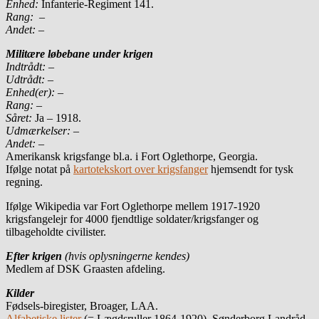
Enhed:
Infanterie-Regiment 141.
Rang:
–
Andet:
–
Militære løbebane under krigen
Indtrådt:
–
Udtrådt:
–
Enhed(er):
–
Rang:
–
Såret:
Ja – 1918.
Udmærkelser: –
Andet:
–
Amerikansk krigsfange bl.a. i Fort Oglethorpe, Georgia.
Ifølge notat på
kartotekskort over krigsfanger
hjemsendt for tysk
regning.
Ifølge Wikipedia var Fort Oglethorpe mellem 1917-1920
krigsfangelejr for 4000 fjendtlige soldater/krigsfanger og
tilbageholdte civilister.
Efter krigen
(hvis oplysningerne kendes)
Medlem af DSK Graasten afdeling.
Kilder
Fødsels-biregister, Broager, LAA.
Alfabetiske lister
(= Lægdsruller 1864-1920), Sønderborg Landråd,