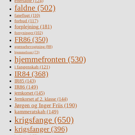
efterladte
(124)
faldne
(502)
faneflugt
(110)
forbud
(117)
forplejning
(181)
forsyninger
(102)
FR86
(350)
grænsebevogtning
(98)
hjemmefront
(73)
hjemmefronten
(530)
i fangenskab
(121)
IR84
(368)
IR85
(143)
IR86
(149)
jernkorset
(145)
Jernkorset af 2. klasse
(144)
Jørgen og Inger Friis
(190)
kammeratskab
(149)
krigsfange
(650)
krigsfanger
(396)