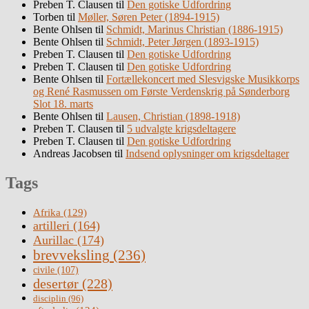
Preben T. Clausen
til
Den gotiske Udfordring
Torben
til
Møller, Søren Peter (1894-1915)
Bente Ohlsen
til
Schmidt, Marinus Christian (1886-1915)
Bente Ohlsen
til
Schmidt, Peter Jørgen (1893-1915)
Preben T. Clausen
til
Den gotiske Udfordring
Preben T. Clausen
til
Den gotiske Udfordring
Bente Ohlsen
til
Fortællekoncert med Slesvigske Musikkorps
og René Rasmussen om Første Verdenskrig på Sønderborg
Slot 18. marts
Bente Ohlsen
til
Lausen, Christian (1898-1918)
Preben T. Clausen
til
5 udvalgte krigsdeltagere
Preben T. Clausen
til
Den gotiske Udfordring
Andreas Jacobsen
til
Indsend oplysninger om krigsdeltager
Tags
Afrika
(129)
artilleri
(164)
Aurillac
(174)
brevveksling
(236)
civile
(107)
desertør
(228)
disciplin
(96)