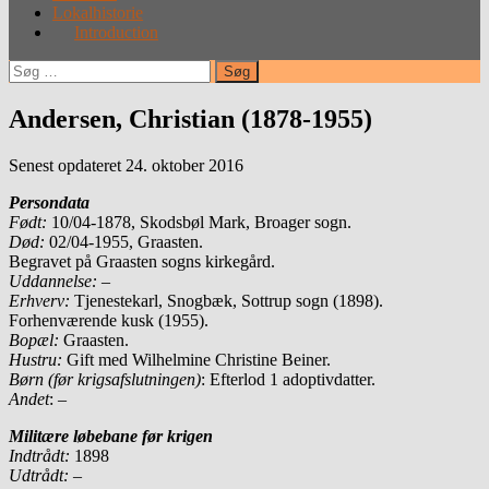
Lokalhistorie
Introduction
Søg
efter:
Andersen, Christian (1878-1955)
Senest opdateret 24. oktober 2016
Persondata
Født
:
10/04-1878, Skodsbøl Mark, Broager sogn.
Død:
02/04-1955, Graasten.
Begravet på Graasten sogns kirkegård.
Uddannelse:
–
Erhverv:
Tjenestekarl, Snogbæk, Sottrup sogn (1898).
Forhenværende kusk (1955).
Bopæl:
Graasten.
Hustru:
Gift med Wilhelmine Christine Beiner.
Børn (før krigsafslutningen)
: Efterlod 1 adoptivdatter.
Andet
: –
Militære løbebane før krigen
Indtrådt:
1898
Udtrådt:
–