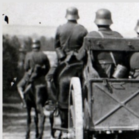
Hop
til
indhold