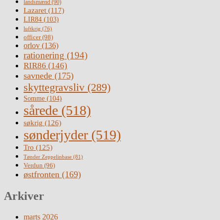
landsmænd
(90)
Lazaret
(117)
LIR84
(103)
luftkrig
(76)
officer
(98)
orlov
(136)
rationering
(194)
RIR86
(146)
savnede
(175)
skyttegravsliv
(289)
Somme
(104)
sårede
(518)
søkrig
(126)
sønderjyder
(519)
Tro
(125)
Tønder Zeppelinbase
(81)
Verdun
(96)
østfronten
(169)
Arkiver
marts 2026