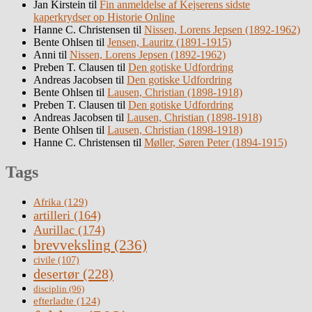
Jan Kirstein
til
Fin anmeldelse af Kejserens sidste
kaperkrydser op Historie Online
Hanne C. Christensen
til
Nissen, Lorens Jepsen (1892-1962)
Bente Ohlsen
til
Jensen, Lauritz (1891-1915)
Anni
til
Nissen, Lorens Jepsen (1892-1962)
Preben T. Clausen
til
Den gotiske Udfordring
Andreas Jacobsen
til
Den gotiske Udfordring
Bente Ohlsen
til
Lausen, Christian (1898-1918)
Preben T. Clausen
til
Den gotiske Udfordring
Andreas Jacobsen
til
Lausen, Christian (1898-1918)
Bente Ohlsen
til
Lausen, Christian (1898-1918)
Hanne C. Christensen
til
Møller, Søren Peter (1894-1915)
Tags
Afrika
(129)
artilleri
(164)
Aurillac
(174)
brevveksling
(236)
civile
(107)
desertør
(228)
disciplin
(96)
efterladte
(124)