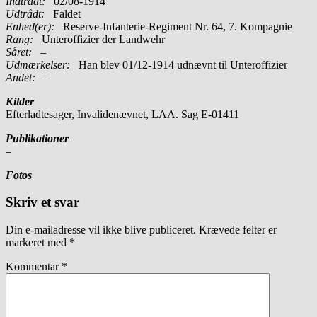
Indtrådt:
02/08-1914
Udtrådt:
Faldet
Enhed(er):
Reserve-Infanterie-Regiment Nr. 64, 7. Kompagnie
Rang:
Unteroffizier der Landwehr
Såret:
–
Udmærkelser:
Han blev 01/12-1914 udnævnt til Unteroffizier
Andet:
–
Kilder
Efterladtesager, Invalidenævnet, LAA. Sag E-01411
Publikationer
–
Fotos
Skriv et svar
Din e-mailadresse vil ikke blive publiceret.
Krævede felter er
markeret med
*
Kommentar
*