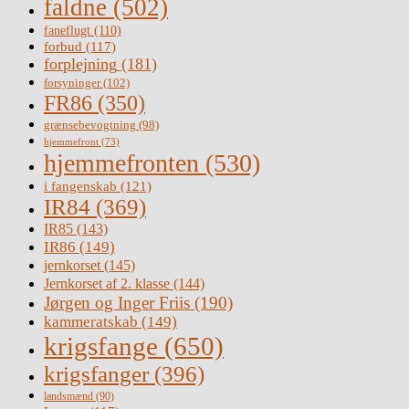
faldne
(502)
faneflugt
(110)
forbud
(117)
forplejning
(181)
forsyninger
(102)
FR86
(350)
grænsebevogtning
(98)
hjemmefront
(73)
hjemmefronten
(530)
i fangenskab
(121)
IR84
(369)
IR85
(143)
IR86
(149)
jernkorset
(145)
Jernkorset af 2. klasse
(144)
Jørgen og Inger Friis
(190)
kammeratskab
(149)
krigsfange
(650)
krigsfanger
(396)
landsmænd
(90)