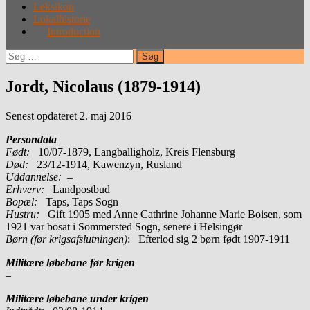
Leksikon
Lokalhistorie
Introduction
Søg
efter:
Jordt, Nicolaus (1879-1914)
Senest opdateret 2. maj 2016
Persondata
Født:
10/07-1879, Langballigholz, Kreis Flensburg
Død:
23/12-1914, Kawenzyn, Rusland
Uddannelse:
–
Erhverv:
Landpostbud
Bopæl:
Taps, Taps Sogn
Hustru:
Gift 1905 med Anne Cathrine Johanne Marie Boisen, som
1921 var bosat i Sommersted Sogn, senere i Helsingør
Børn (før krigsafslutningen)
: Efterlod sig 2 børn født 1907-1911
Militære løbebane før krigen
–
Militære løbebane under krigen