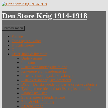
Hop
til
indhold
Den Store Krig 1914-1918
Søg
Primær menu
Forside
Fotos og Arkivalier
Krigsdeltagere
Om
Lister, links & litteratur
Undervisning
Litteratur
Lister over sønderjyske faldne
Krigergrave og mindesmærker
Liste over sønderjyske krigsfanger
Liste over sønderjyske desertører
DSK – Dansksindede Sønderjyske Krigsdeltagere
Tysk hjemmeside med tabslister (eksternt link)
Alfabetiske lister
Straffefanger i Sønderjylland
Film & videoforedrag
Krigens forløb