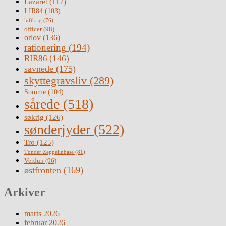
Lazaret
(117)
LIR84
(103)
luftkrig
(76)
officer
(98)
orlov
(136)
rationering
(194)
RIR86
(146)
savnede
(175)
skyttegravsliv
(289)
Somme
(104)
sårede
(518)
søkrig
(126)
sønderjyder
(522)
Tro
(125)
Tønder Zeppelinbase
(81)
Verdun
(96)
østfronten
(169)
Arkiver
marts 2026
februar 2026