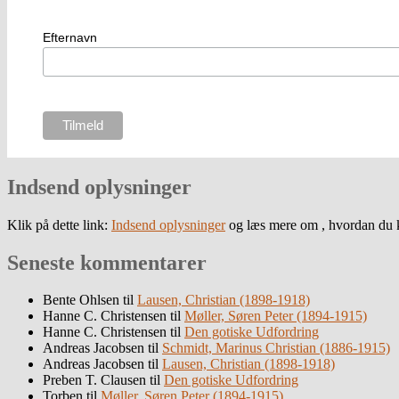
Efternavn
Indsend oplysninger
Klik på dette link:
Indsend oplysninger
og læs mere om , hvordan du k
Seneste kommentarer
Bente Ohlsen
til
Lausen, Christian (1898-1918)
Hanne C. Christensen
til
Møller, Søren Peter (1894-1915)
Hanne C. Christensen
til
Den gotiske Udfordring
Andreas Jacobsen
til
Schmidt, Marinus Christian (1886-1915)
Andreas Jacobsen
til
Lausen, Christian (1898-1918)
Preben T. Clausen
til
Den gotiske Udfordring
Torben
til
Møller, Søren Peter (1894-1915)