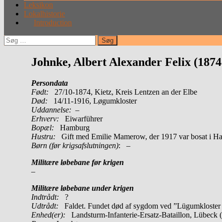
Leksikon
Lokalhistorie
Introduction
Søg
efter:
Johnke, Albert Alexander Felix (1874
Persondata
Født:
27/10-1874, Kietz, Kreis Lentzen an der Elbe
Død:
14/11-1916, Løgumkloster
Uddannelse:
–
Erhverv:
Eiwarführer
Bopæl:
Hamburg
Hustru:
Gift med Emilie Mamerow, der 1917 var bosat i H
Børn (før krigsafslutningen)
: –
Militære løbebane før krigen
–
Militære løbebane under krigen
Indtrådt:
?
Udtrådt:
Faldet. Fundet død af sygdom ved ”Lügumkloster
Enhed(er):
Landsturm-Infanterie-Ersatz-Bataillon, Lübeck 