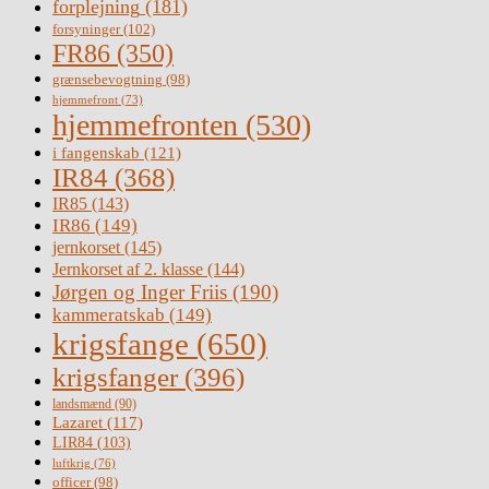
forplejning
(181)
forsyninger
(102)
FR86
(350)
grænsebevogtning
(98)
hjemmefront
(73)
hjemmefronten
(530)
i fangenskab
(121)
IR84
(368)
IR85
(143)
IR86
(149)
jernkorset
(145)
Jernkorset af 2. klasse
(144)
Jørgen og Inger Friis
(190)
kammeratskab
(149)
krigsfange
(650)
krigsfanger
(396)
landsmænd
(90)
Lazaret
(117)
LIR84
(103)
luftkrig
(76)
officer
(98)