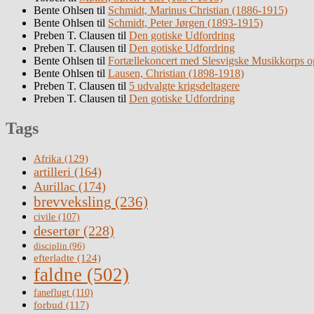
Bente Ohlsen
til
Schmidt, Marinus Christian (1886-1915)
Bente Ohlsen
til
Schmidt, Peter Jørgen (1893-1915)
Preben T. Clausen
til
Den gotiske Udfordring
Preben T. Clausen
til
Den gotiske Udfordring
Bente Ohlsen
til
Fortællekoncert med Slesvigske Musikkorps o
Bente Ohlsen
til
Lausen, Christian (1898-1918)
Preben T. Clausen
til
5 udvalgte krigsdeltagere
Preben T. Clausen
til
Den gotiske Udfordring
Tags
Afrika
(129)
artilleri
(164)
Aurillac
(174)
brevveksling
(236)
civile
(107)
desertør
(228)
disciplin
(96)
efterladte
(124)
faldne
(502)
faneflugt
(110)
forbud
(117)