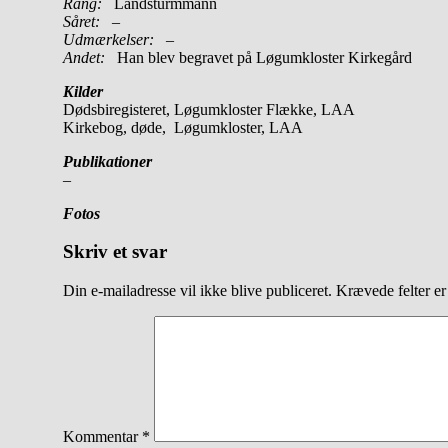
Rang:
Landsturmmann
Såret:
–
Udmærkelser: –
Andet:
Han blev begravet på Løgumkloster Kirkegård
Kilder
Dødsbiregisteret, Løgumkloster Flække, LAA
Kirkebog, døde, Løgumkloster, LAA
Publikationer
–
Fotos
Skriv et svar
Din e-mailadresse vil ikke blive publiceret.
Krævede felter e
Kommentar
*