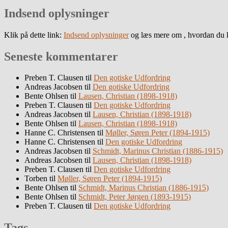
Indsend oplysninger
Klik på dette link:
Indsend oplysninger
og læs mere om , hvordan du k
Seneste kommentarer
Preben T. Clausen
til
Den gotiske Udfordring
Andreas Jacobsen
til
Den gotiske Udfordring
Bente Ohlsen
til
Lausen, Christian (1898-1918)
Preben T. Clausen
til
Den gotiske Udfordring
Andreas Jacobsen
til
Lausen, Christian (1898-1918)
Bente Ohlsen
til
Lausen, Christian (1898-1918)
Hanne C. Christensen
til
Møller, Søren Peter (1894-1915)
Hanne C. Christensen
til
Den gotiske Udfordring
Andreas Jacobsen
til
Schmidt, Marinus Christian (1886-1915)
Andreas Jacobsen
til
Lausen, Christian (1898-1918)
Preben T. Clausen
til
Den gotiske Udfordring
Torben
til
Møller, Søren Peter (1894-1915)
Bente Ohlsen
til
Schmidt, Marinus Christian (1886-1915)
Bente Ohlsen
til
Schmidt, Peter Jørgen (1893-1915)
Preben T. Clausen
til
Den gotiske Udfordring
Tags