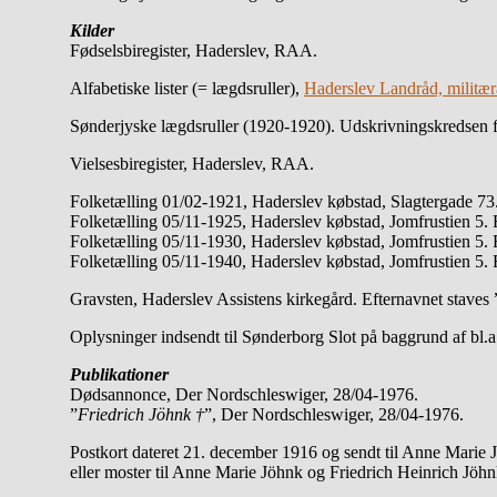
Kilder
Fødselsbiregister, Haderslev, RAA.
Alfabetiske lister (= lægdsruller),
Haderslev Landråd, militær
Sønderjyske lægdsruller (1920-1920). Udskrivningskredsen f
Vielsesbiregister, Haderslev, RAA.
Folketælling 01/02-1921, Haderslev købstad, Slagtergade 73.
Folketælling 05/11-1925, Haderslev købstad, Jomfrustien 5. 
Folketælling 05/11-1930, Haderslev købstad, Jomfrustien 5. 
Folketælling 05/11-1940, Haderslev købstad, Jomfrustien 5. 
Gravsten, Haderslev Assistens kirkegård. Efternavnet staves
Oplysninger indsendt til Sønderborg Slot på baggrund af bl.a.
Publikationer
Dødsannonce, Der Nordschleswiger, 28/04-1976.
”
Friedrich Jöhnk †
”, Der Nordschleswiger, 28/04-1976.
Postkort dateret 21. december 1916 og sendt til Anne Marie J
eller moster til Anne Marie Jöhnk og Friedrich Heinrich Jöhn