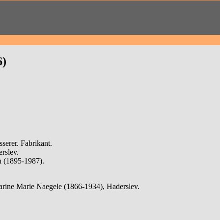
6)
serer. Fabrikant.
rslev.
n (1895-1987).
arine Marie Naegele (1866-1934), Haderslev.