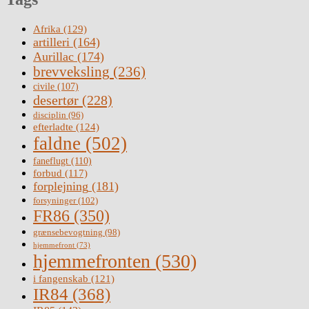
Afrika
(129)
artilleri
(164)
Aurillac
(174)
brevveksling
(236)
civile
(107)
desertør
(228)
disciplin
(96)
efterladte
(124)
faldne
(502)
faneflugt
(110)
forbud
(117)
forplejning
(181)
forsyninger
(102)
FR86
(350)
grænsebevogtning
(98)
hjemmefront
(73)
hjemmefronten
(530)
i fangenskab
(121)
IR84
(368)