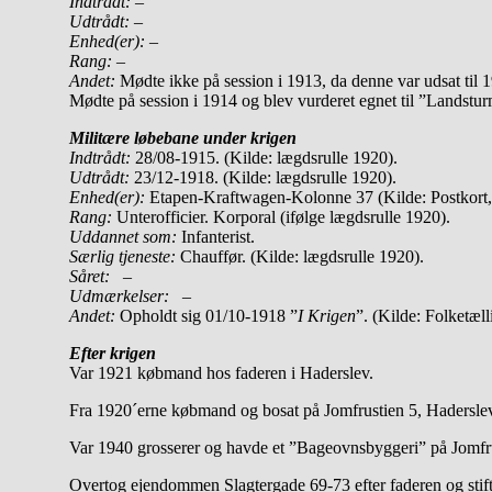
Indtrådt:
–
Udtrådt:
–
Enhed(er):
–
Rang:
–
Andet:
Mødte ikke på session i 1913, da denne var udsat til 
Mødte på session i 1914 og blev vurderet egnet til ”Landstur
Militære løbebane under krigen
Indtrådt:
28/08-1915. (Kilde: lægdsrulle 1920).
Udtrådt:
23/12-1918. (Kilde: lægdsrulle 1920).
Enhed(er):
Etapen-Kraftwagen-Kolonne 37 (Kilde: Postkort, 
Rang:
Unterofficier. Korporal (ifølge lægdsrulle 1920).
Uddannet som:
Infanterist.
Særlig tjeneste:
Chauffør. (Kilde: lægdsrulle 1920).
Såret:
–
Udmærkelser: –
Andet:
Opholdt sig 01/10-1918 ”
I Krigen
”. (Kilde: Folketæl
Efter krigen
Var 1921 købmand hos faderen i Haderslev.
Fra 1920´erne købmand og bosat på Jomfrustien 5, Hadersle
Var 1940 grosserer og havde et ”Bageovnsbyggeri” på Jomfrus
Overtog ejendommen Slagtergade 69-73 efter faderen og stifte