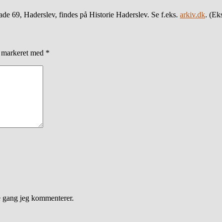
gade 69, Haderslev, findes på Historie Haderslev. Se f.eks.
arkiv.dk
. (Ek
r markeret med
*
e gang jeg kommenterer.