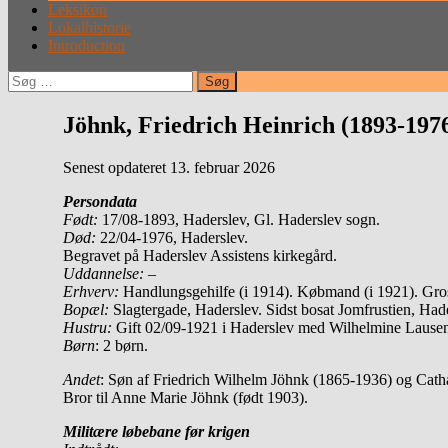
Leksikon
Lokalhistorie
Introduction
Søg
efter:
Jöhnk, Friedrich Heinrich (1893-197
Senest opdateret 13. februar 2026
Persondata
Født:
17/08-1893, Haderslev, Gl. Haderslev sogn.
Død:
22/04-1976, Haderslev.
Begravet på Haderslev Assistens kirkegård.
Uddannelse:
–
Erhverv:
Handlungsgehilfe (i 1914). Købmand (i 1921). Gros
Bopæl:
Slagtergade, Haderslev. Sidst bosat Jomfrustien, Hade
Hustru:
Gift 02/09-1921 i Haderslev med Wilhelmine Lause
Børn
: 2 børn.
Andet
: Søn af Friedrich Wilhelm Jöhnk (1865-1936) og Cath
Bror til Anne Marie Jöhnk (født 1903).
Militære løbebane før krigen