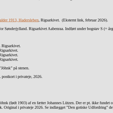
alder 1913, Hadersleben
, Rigsarkivet. (Eksternt link, februar 2026).
or Sønderjylland. Rigsarkivet Aabenraa. Indført under bogstav S (= å
 Rigsarkivet.
Rigsarkivet.
Rigsarkivet.
Rigsarkivet.
 ”Jöhnk” på stenen.
 postkort i privateje, 2026.
öhnk (født 1903) af en fætter Johannes Lützen. Der er pt. ikke fundet 
k. Original i privateje 2026. Se indlægget ”Den gotiske Udfordring” den