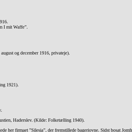
1916.
m I mit Waffe”.
august og december 1916, privateje).
ling 1921).
v.
tien, Haderslev. (Kilde: Folketælling 1940).
de her firmaet ”Silesia”, der fremstillede bageriovne. Sidst bosat Jom