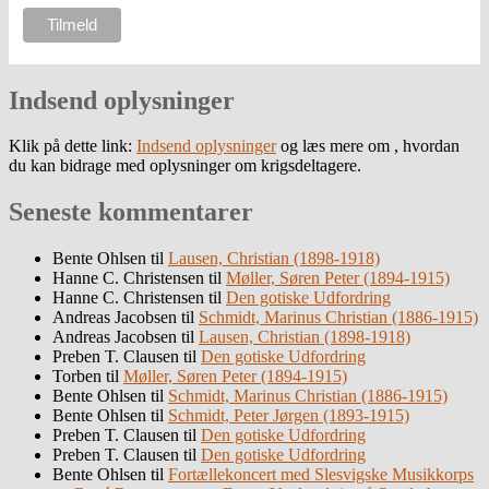
Indsend oplysninger
Klik på dette link:
Indsend oplysninger
og læs mere om , hvordan
du kan bidrage med oplysninger om krigsdeltagere.
Seneste kommentarer
Bente Ohlsen
til
Lausen, Christian (1898-1918)
Hanne C. Christensen
til
Møller, Søren Peter (1894-1915)
Hanne C. Christensen
til
Den gotiske Udfordring
Andreas Jacobsen
til
Schmidt, Marinus Christian (1886-1915)
Andreas Jacobsen
til
Lausen, Christian (1898-1918)
Preben T. Clausen
til
Den gotiske Udfordring
Torben
til
Møller, Søren Peter (1894-1915)
Bente Ohlsen
til
Schmidt, Marinus Christian (1886-1915)
Bente Ohlsen
til
Schmidt, Peter Jørgen (1893-1915)
Preben T. Clausen
til
Den gotiske Udfordring
Preben T. Clausen
til
Den gotiske Udfordring
Bente Ohlsen
til
Fortællekoncert med Slesvigske Musikkorps