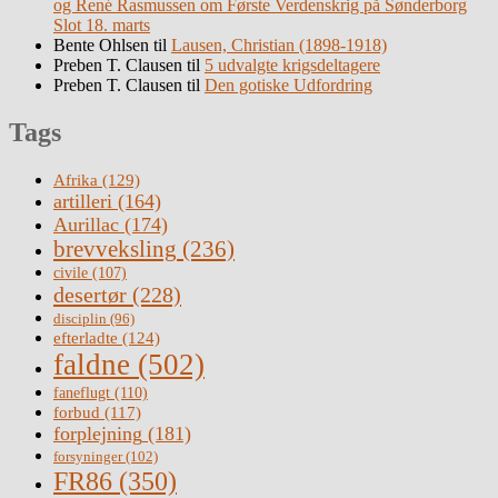
og René Rasmussen om Første Verdenskrig på Sønderborg
Slot 18. marts
Bente Ohlsen
til
Lausen, Christian (1898-1918)
Preben T. Clausen
til
5 udvalgte krigsdeltagere
Preben T. Clausen
til
Den gotiske Udfordring
Tags
Afrika
(129)
artilleri
(164)
Aurillac
(174)
brevveksling
(236)
civile
(107)
desertør
(228)
disciplin
(96)
efterladte
(124)
faldne
(502)
faneflugt
(110)
forbud
(117)
forplejning
(181)
forsyninger
(102)
FR86
(350)