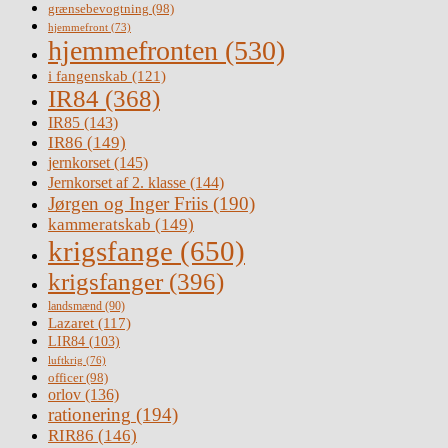
grænsebevogtning
(98)
hjemmefront
(73)
hjemmefronten
(530)
i fangenskab
(121)
IR84
(368)
IR85
(143)
IR86
(149)
jernkorset
(145)
Jernkorset af 2. klasse
(144)
Jørgen og Inger Friis
(190)
kammeratskab
(149)
krigsfange
(650)
krigsfanger
(396)
landsmænd
(90)
Lazaret
(117)
LIR84
(103)
luftkrig
(76)
officer
(98)
orlov
(136)
rationering
(194)
RIR86
(146)