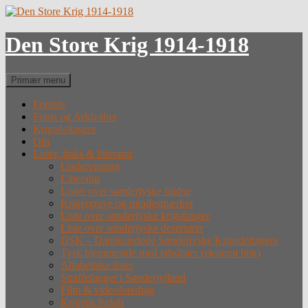
Hop
til
indhold
Den Store Krig 1914-1918
Søg
Primær menu
Forside
Fotos og Arkivalier
Krigsdeltagere
Om
Lister, links & litteratur
Undervisning
Litteratur
Lister over sønderjyske faldne
Krigergrave og mindesmærker
Liste over sønderjyske krigsfanger
Liste over sønderjyske desertører
DSK – Dansksindede Sønderjyske Krigsdeltagere
Tysk hjemmeside med tabslister (eksternt link)
Alfabetiske lister
Straffefanger i Sønderjylland
Film & videoforedrag
Krigens forløb