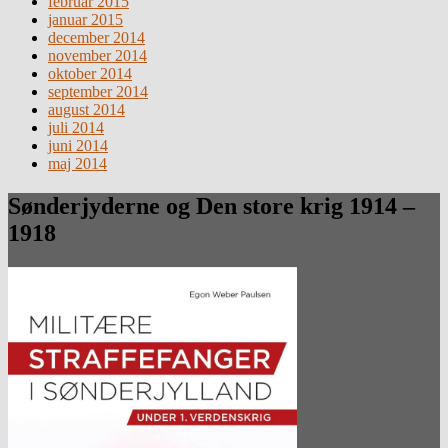
februar 2015
januar 2015
december 2014
november 2014
oktober 2014
september 2014
august 2014
juli 2014
juni 2014
maj 2014
Sønderjyderne og Den store krig 1914 –
1918