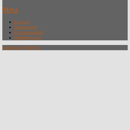
Meta
Log ind
Indlægsfeed
Kommentarfeed
WordPress.org
Drevet af WordPress