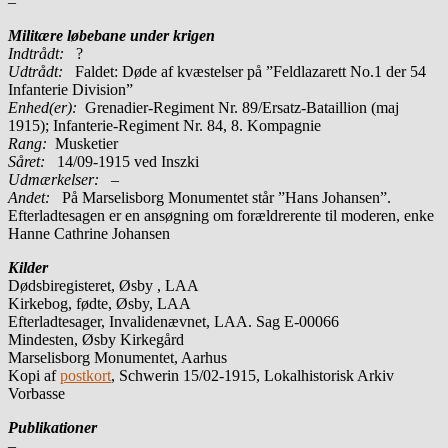
–
Militære løbebane under krigen
Indtrådt:
?
Udtrådt:
Faldet: Døde af kvæstelser på ”Feldlazarett No.1 der 54
Infanterie Division”
Enhed(er):
Grenadier-Regiment Nr. 89/Ersatz-Bataillion (maj
1915); Infanterie-Regiment Nr. 84, 8. Kompagnie
Rang:
Musketier
Såret:
14/09-1915 ved Inszki
Udmærkelser: –
Andet:
På Marselisborg Monumentet står ”Hans Johansen”.
Efterladtesagen er en ansøgning om forældrerente til moderen, enke
Hanne Cathrine Johansen
Kilder
Dødsbiregisteret, Øsby , LAA
Kirkebog, fødte, Øsby, LAA
Efterladtesager, Invalidenævnet, LAA. Sag E-00066
Mindesten, Øsby Kirkegård
Marselisborg Monumentet, Aarhus
Kopi af
postkort
, Schwerin 15/02-1915, Lokalhistorisk Arkiv
Vorbasse
Publikationer
–