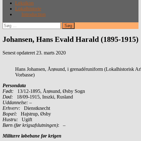
Leksikon
Lokalhistorie
Introduction
Søg
efter:
Johansen, Hans Evald Harald (1895-1915)
Senest opdateret 23. marts 2020
Hans Johansen, Årøsund, i grenadéruniform (Lokalhistorisk Ar
Vorbasse)
Persondata
Født:
13/12-1895, Årøsund, Øsby Sogn
Død:
18/09-1915, Inszki, Rusland
Uddannelse:
–
Erhverv:
Dienstknecht
Bopæl:
Hajstrup, Øsby
Hustru:
Ugift
Børn (før krigsafslutningen)
: –
Militære løbebane før krigen