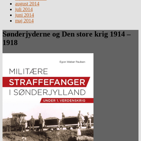
august 2014
juli 2014
juni 2014
maj 2014
Sønderjyderne og Den store krig 1914 –
1918