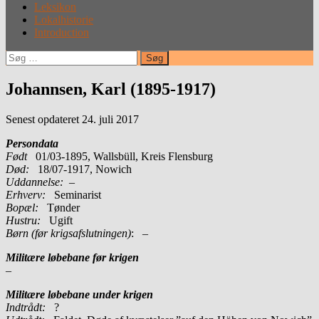
Leksikon
Lokalhistorie
Introduction
Søg
efter:
Johannsen, Karl (1895-1917)
Senest opdateret 24. juli 2017
Persondata
Født
01/03-1895, Wallsbüll, Kreis Flensburg
Død:
18/07-1917, Nowich
Uddannelse:
–
Erhverv:
Seminarist
Bopæl:
Tønder
Hustru:
Ugift
Børn (før krigsafslutningen)
: –
Militære løbebane før krigen
–
Militære løbebane under krigen
Indtrådt:
?