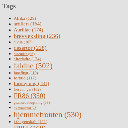
Tags
Afrika
(129)
artilleri
(164)
Aurillac
(174)
brevveksling
(236)
civile
(107)
desertør
(228)
disciplin
(96)
efterladte
(124)
faldne
(502)
faneflugt
(110)
forbud
(117)
forplejning
(181)
forsyninger
(102)
FR86
(350)
grænsebevogtning
(98)
hjemmefront
(73)
hjemmefronten
(530)
i fangenskab
(121)