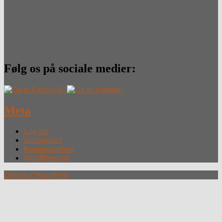
Følg os på sociale medier:
Meta
Log ind
Indlægsfeed
Kommentarfeed
WordPress.org
Drevet af WordPress