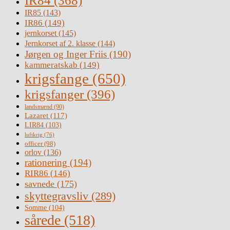
IR84
(368)
IR85
(143)
IR86
(149)
jernkorset
(145)
Jernkorset af 2. klasse
(144)
Jørgen og Inger Friis
(190)
kammeratskab
(149)
krigsfange
(650)
krigsfanger
(396)
landsmænd
(90)
Lazaret
(117)
LIR84
(103)
luftkrig
(76)
officer
(98)
orlov
(136)
rationering
(194)
RIR86
(146)
savnede
(175)
skyttegravsliv
(289)
Somme
(104)
sårede
(518)