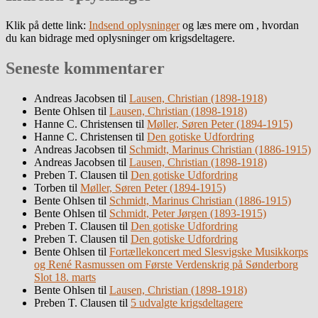
Klik på dette link:
Indsend oplysninger
og læs mere om , hvordan
du kan bidrage med oplysninger om krigsdeltagere.
Seneste kommentarer
Andreas Jacobsen
til
Lausen, Christian (1898-1918)
Bente Ohlsen
til
Lausen, Christian (1898-1918)
Hanne C. Christensen
til
Møller, Søren Peter (1894-1915)
Hanne C. Christensen
til
Den gotiske Udfordring
Andreas Jacobsen
til
Schmidt, Marinus Christian (1886-1915)
Andreas Jacobsen
til
Lausen, Christian (1898-1918)
Preben T. Clausen
til
Den gotiske Udfordring
Torben
til
Møller, Søren Peter (1894-1915)
Bente Ohlsen
til
Schmidt, Marinus Christian (1886-1915)
Bente Ohlsen
til
Schmidt, Peter Jørgen (1893-1915)
Preben T. Clausen
til
Den gotiske Udfordring
Preben T. Clausen
til
Den gotiske Udfordring
Bente Ohlsen
til
Fortællekoncert med Slesvigske Musikkorps
og René Rasmussen om Første Verdenskrig på Sønderborg
Slot 18. marts
Bente Ohlsen
til
Lausen, Christian (1898-1918)
Preben T. Clausen
til
5 udvalgte krigsdeltagere