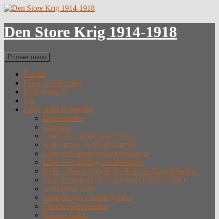
Hop
til
indhold
Den Store Krig 1914-1918
Søg
Primær menu
Forside
Fotos og Arkivalier
Krigsdeltagere
Om
Lister, links & litteratur
Undervisning
Litteratur
Lister over sønderjyske faldne
Krigergrave og mindesmærker
Liste over sønderjyske krigsfanger
Liste over sønderjyske desertører
DSK – Dansksindede Sønderjyske Krigsdeltagere
Tysk hjemmeside med tabslister (eksternt link)
Alfabetiske lister
Straffefanger i Sønderjylland
Film & videoforedrag
Krigens forløb