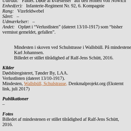
Udtrådt:
Faldet. Døde af kvæstelser ”auf den Höhen von Nowich”
Enhed(er):
Infanterie-Regiment Nr. 92, 6. Kompagnie
Rang:
Vizefeldwebel
Såret:
–
Udmærkelser: –
Andet:
Opført i “Verlustlisten” (dateret 13/10-1917) som “bisher
vermisst gemeldet, gefallen”.
Mindesten i skoven ved Schulstrasse i Wallsbüll. På mindeste
Karl Johannsen.
Billedet er stillet tilrådighed af Ralf-Jens Schütt, 2016.
Kilder
Dødsbiregisteret, Tønder By, LAA.
Verlustlisten (dateret 13/10-1917).
Mindesten,
Wallsbüll, Schulstrasse,
Denkmalprojekt.org (Eksternt
link, juli 2017)
Publikationer
–
Fotos
Billedet af mindestenen er stillet tilrådighed af Ralf-Jens Schütt,
2016.