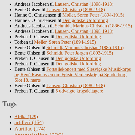
Andreas Jacobsen
til
Lausen, Christian (1898-1918)
Bente Ohlsen
til
Lausen, Christian (1898-1918)
Hanne C. Christensen
til
Møller, Søren Peter (1894-1915)
Hanne C. Christensen
til
Den gotiske Udfordring
Andreas Jacobsen
til
Schmidt, Marinus Christian (1886-1915)
Andreas Jacobsen
til
Lausen, Christian (1898-1918)
Preben T. Clausen
til
Den gotiske Udfordring
Torben
til
Møller, Søren Peter (1894-1915)
Bente Ohlsen
til
Schmidt, Marinus Christian (1886-1915)
Bente Ohlsen
til
Schmidt, Peter Jørgen (1893-1915)
Preben T. Clausen
til
Den gotiske Udfordring
Preben T. Clausen
til
Den gotiske Udfordring
Bente Ohlsen
til
Fortællekoncert med Slesvigske Musikkorps
og René Rasmussen om Første Verdenskrig på Sønderborg
Slot 18. marts
Bente Ohlsen
til
Lausen, Christian (1898-1918)
Preben T. Clausen
til
5 udvalgte krigsdeltagere
Tags
Afrika
(129)
artilleri
(164)
Aurillac
(174)