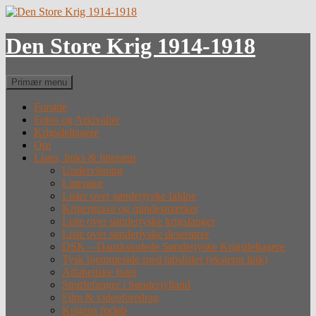
Hop
til
indhold
Den Store Krig 1914-1918
Søg
Primær menu
Forside
Fotos og Arkivalier
Krigsdeltagere
Om
Lister, links & litteratur
Undervisning
Litteratur
Lister over sønderjyske faldne
Krigergrave og mindesmærker
Liste over sønderjyske krigsfanger
Liste over sønderjyske desertører
DSK – Dansksindede Sønderjyske Krigsdeltagere
Tysk hjemmeside med tabslister (eksternt link)
Alfabetiske lister
Straffefanger i Sønderjylland
Film & videoforedrag
Krigens forløb