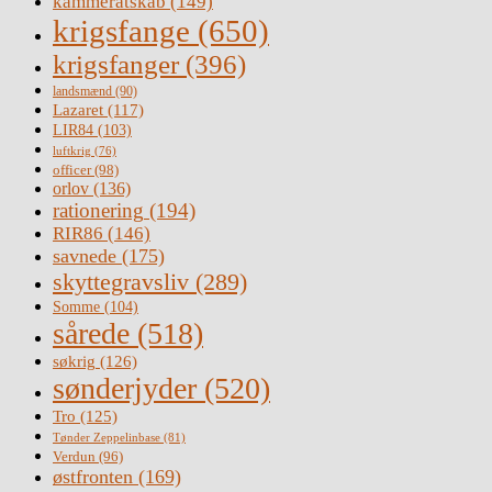
kammeratskab
(149)
krigsfange
(650)
krigsfanger
(396)
landsmænd
(90)
Lazaret
(117)
LIR84
(103)
luftkrig
(76)
officer
(98)
orlov
(136)
rationering
(194)
RIR86
(146)
savnede
(175)
skyttegravsliv
(289)
Somme
(104)
sårede
(518)
søkrig
(126)
sønderjyder
(520)
Tro
(125)
Tønder Zeppelinbase
(81)
Verdun
(96)
østfronten
(169)