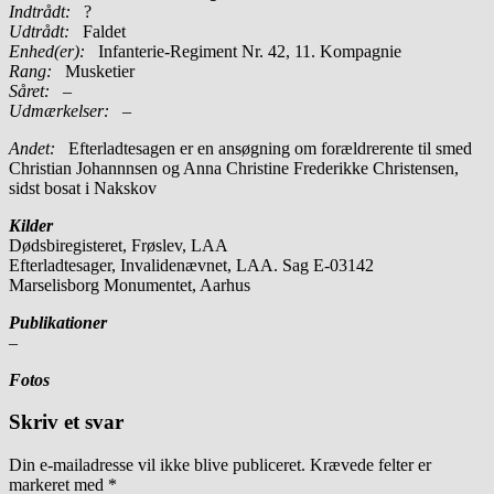
Indtrådt:
?
Udtrådt:
Faldet
Enhed(er):
Infanterie-Regiment Nr. 42, 11. Kompagnie
Rang:
Musketier
Såret:
–
Udmærkelser: –
Andet:
Efterladtesagen er en ansøgning om forældrerente til smed
Christian Johannnsen og Anna Christine Frederikke Christensen,
sidst bosat i Nakskov
Kilder
Dødsbiregisteret, Frøslev, LAA
Efterladtesager, Invalidenævnet, LAA. Sag E-03142
Marselisborg Monumentet, Aarhus
Publikationer
–
Fotos
Skriv et svar
Din e-mailadresse vil ikke blive publiceret.
Krævede felter er
markeret med
*