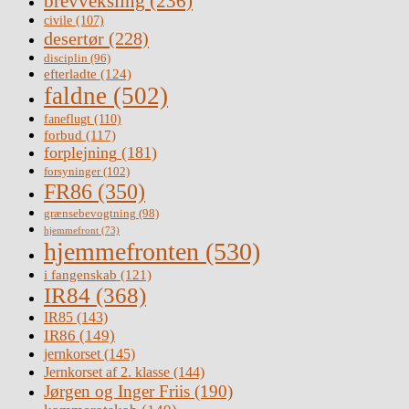
brevveksling
(236)
civile
(107)
desertør
(228)
disciplin
(96)
efterladte
(124)
faldne
(502)
faneflugt
(110)
forbud
(117)
forplejning
(181)
forsyninger
(102)
FR86
(350)
grænsebevogtning
(98)
hjemmefront
(73)
hjemmefronten
(530)
i fangenskab
(121)
IR84
(368)
IR85
(143)
IR86
(149)
jernkorset
(145)
Jernkorset af 2. klasse
(144)
Jørgen og Inger Friis
(190)