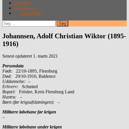
Leksikon
Lokalhistorie
Introduction
Søg
efter:
Johannsen, Adolf Christian Wiktor (1895-
1916)
Senest opdateret 1. marts 2021
Persondata
Født:
22/10-1895, Flensburg
Død:
29/10-1916, Baldence
Uddannelse:
–
Erhverv:
Schmied
Bopæl:
Fröslee, Kreis Flensburg Land
Hustru:
–
Børn (før krigsafslutningen)
: –
Militære løbebane før krigen
–
Militære løbebane under krigen