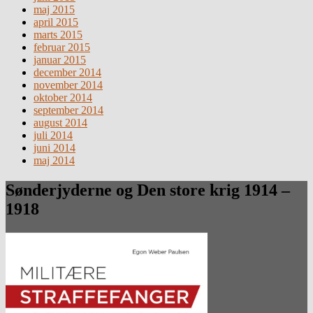
maj 2015
april 2015
marts 2015
februar 2015
januar 2015
december 2014
november 2014
oktober 2014
september 2014
august 2014
juli 2014
juni 2014
maj 2014
Sønderjyderne og Den store krig 1914 –
1918