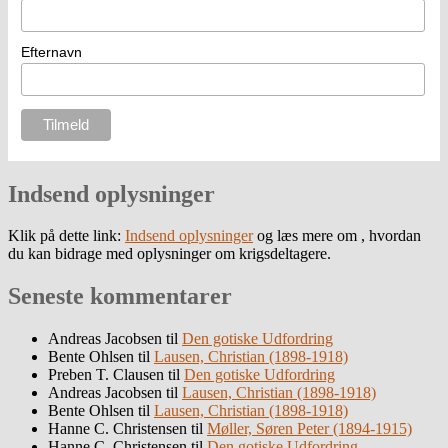
Efternavn
Indsend oplysninger
Klik på dette link:
Indsend oplysninger
og læs mere om , hvordan
du kan bidrage med oplysninger om krigsdeltagere.
Seneste kommentarer
Andreas Jacobsen
til
Den gotiske Udfordring
Bente Ohlsen
til
Lausen, Christian (1898-1918)
Preben T. Clausen
til
Den gotiske Udfordring
Andreas Jacobsen
til
Lausen, Christian (1898-1918)
Bente Ohlsen
til
Lausen, Christian (1898-1918)
Hanne C. Christensen
til
Møller, Søren Peter (1894-1915)
Hanne C. Christensen
til
Den gotiske Udfordring