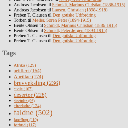
Andreas Jacobsen
til
Schmidt, Marinus Christian (1886-1915)
Andreas Jacobsen
til
Lausen, Christian (1898-1918)
Preben T. Clausen
til
Den gotiske Udfordring
Torben
til
Møller, Søren Peter (1894-1915)
Bente Ohlsen
til
Schmidt, Marinus Christian (1886-1915)
Bente Ohlsen
til
Schmidt, Peter Jørgen (1893-1915)
Preben T. Clausen
til
Den gotiske Udfordring
Preben T. Clausen
til
Den gotiske Udfordring
Tags
Afrika
(129)
artilleri
(164)
Aurillac
(174)
brevveksling
(236)
civile
(107)
desertør
(228)
disciplin
(96)
efterladte
(124)
faldne
(502)
faneflugt
(110)
forbud
(117)