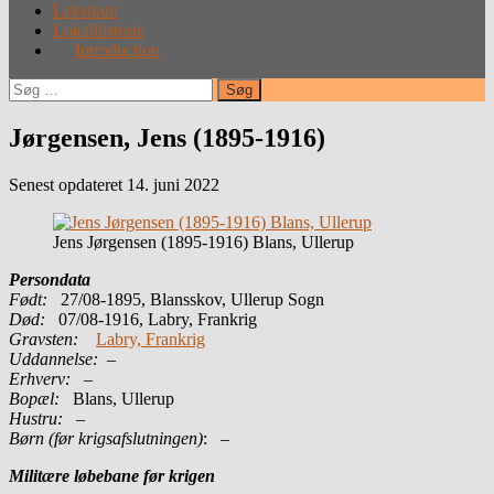
Leksikon
Lokalhistorie
Introduction
Søg
efter:
Jørgensen, Jens (1895-1916)
Senest opdateret 14. juni 2022
Jens Jørgensen (1895-1916) Blans, Ullerup
Persondata
Født:
27/08-1895, Blansskov, Ullerup Sogn
Død:
07/08-1916, Labry, Frankrig
Gravsten:
Labry, Frankrig
Uddannelse:
–
Erhverv:
–
Bopæl:
Blans, Ullerup
Hustru:
–
Børn (før krigsafslutningen)
: –
Militære løbebane før krigen