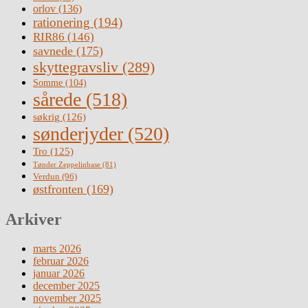
orlov
(136)
rationering
(194)
RIR86
(146)
savnede
(175)
skyttegravsliv
(289)
Somme
(104)
sårede
(518)
søkrig
(126)
sønderjyder
(520)
Tro
(125)
Tønder Zeppelinbase
(81)
Verdun
(96)
østfronten
(169)
Arkiver
marts 2026
februar 2026
januar 2026
december 2025
november 2025