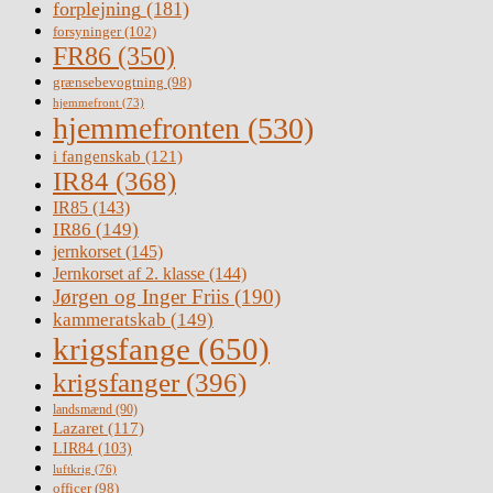
forplejning
(181)
forsyninger
(102)
FR86
(350)
grænsebevogtning
(98)
hjemmefront
(73)
hjemmefronten
(530)
i fangenskab
(121)
IR84
(368)
IR85
(143)
IR86
(149)
jernkorset
(145)
Jernkorset af 2. klasse
(144)
Jørgen og Inger Friis
(190)
kammeratskab
(149)
krigsfange
(650)
krigsfanger
(396)
landsmænd
(90)
Lazaret
(117)
LIR84
(103)
luftkrig
(76)
officer
(98)