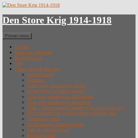
Hop
til
indhold
Den Store Krig 1914-1918
Søg
Primær menu
Forside
Fotos og Arkivalier
Krigsdeltagere
Om
Lister, links & litteratur
Undervisning
Litteratur
Lister over sønderjyske faldne
Krigergrave og mindesmærker
Liste over sønderjyske krigsfanger
Liste over sønderjyske desertører
DSK – Dansksindede Sønderjyske Krigsdeltagere
Tysk hjemmeside med tabslister (eksternt link)
Alfabetiske lister
Straffefanger i Sønderjylland
Film & videoforedrag
Krigens forløb