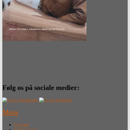
Følg os på sociale medier:
Meta
Log ind
Indlægsfeed