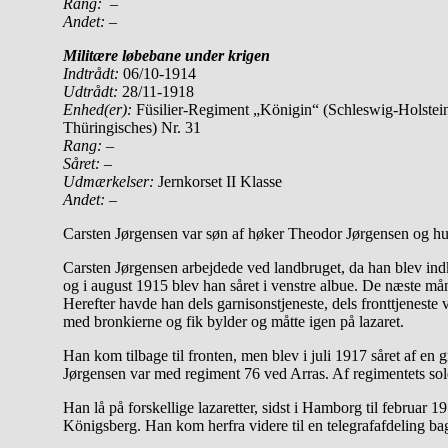
Rang:
–
Andet:
–
Militære løbebane under krigen
Indtrådt:
06/10-1914
Udtrådt:
28/11-1918
Enhed(er):
Füsilier-Regiment „Königin“ (Schleswig-Holsteini
Thüringisches) Nr. 31
Rang:
–
Såret:
–
Udmærkelser:
Jernkorset II Klasse
Andet:
–
Carsten Jørgensen var søn af høker Theodor Jørgensen og hu
Carsten Jørgensen arbejdede ved landbruget, da han blev indk
og i august 1915 blev han såret i venstre albue. De næste måne
Herefter havde han dels garnisonstjeneste, dels fronttjeneste
med bronkierne og fik bylder og måtte igen på lazaret.
Han kom tilbage til fronten, men blev i juli 1917 såret af en
Jørgensen var med regiment 76 ved Arras. Af regimentets sold
Han lå på forskellige lazaretter, sidst i Hamborg til februar 
Königsberg. Han kom herfra videre til en telegrafafdeling ba