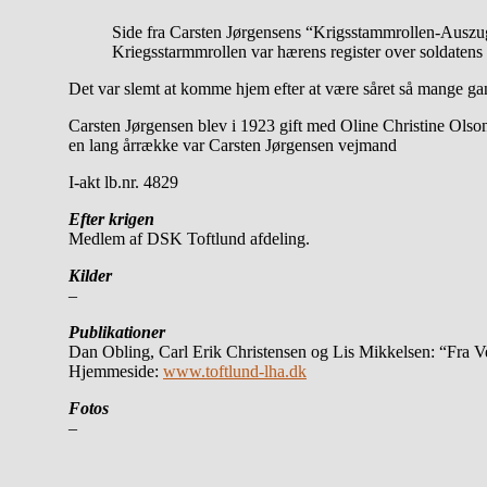
Side fra Carsten Jørgensens “Krigsstammrollen-Auszug
Kriegsstarmmrollen var hærens register over soldatens
Det var slemt at komme hjem efter at være såret så mange gan
Carsten Jørgensen blev i 1923 gift med Oline Christine Olso
en lang årrække var Carsten Jørgensen vejmand
I-akt lb.nr. 4829
Efter krigen
Medlem af DSK Toftlund afdeling.
Kilder
–
Publikationer
Dan Obling, Carl Erik Christensen og Lis Mikkelsen: “Fra Ve
Hjemmeside:
www.toftlund-lha.dk
Fotos
–