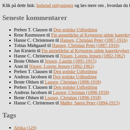
Klik på dette link:
Indsend oplysninger
og læs mere om , hvordan du k
Seneste kommentarer
Preben T. Clausen
til
Den gotiske Udfordring
Rene Rasmussen
til
Fin anmeldelse af Kejserens sidste kaperkr
Hanne C. Christensen
til
Hansen, Christian Peter (1887-1916)
Tobias Midtgaard
til
Hansen, Christian Peter (1887-1916)
Jan Kirstein
til
Fin anmeldelse af Kejserens sidste kaperkrydser
Hanne C. Christensen
til
Nissen, Lorens Jepsen (1892-1962)
Bente Ohlsen
til
Jensen, Lauritz (1891-1915)
Anni
til
Nissen, Lorens Jepsen (1892-1962)
Preben T. Clausen
til
Den gotiske Udfordring
Andreas Jacobsen
til
Den gotiske Udfordring
Bente Ohlsen
til
Lausen, Christian (1898-1918)
Preben T. Clausen
til
Den gotiske Udfordring
Andreas Jacobsen
til
Lausen, Christian (1898-1918)
Bente Ohlsen
til
Lausen, Christian (1898-1918)
Hanne C. Christensen
til
Møller, Søren Peter (1894-1915)
Tags
Afrika
(129)