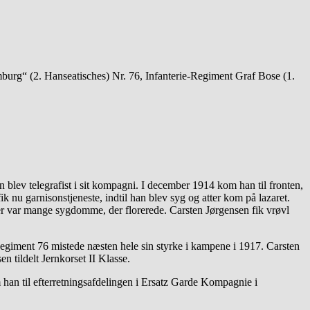
burg“ (2. Hanseatisches) Nr. 76, Infanterie-Regiment Graf Bose (1.
blev telegrafist i sit kompagni. I december 1914 kom han til fronten,
k nu garnisonstjeneste, indtil han blev syg og atter kom på lazaret.
 der var mange sygdomme, der florerede. Carsten Jørgensen fik vrøvl
. Regiment 76 mistede næsten hele sin styrke i kampene i 1917. Carsten
 tildelt Jernkorset II Klasse.
om han til efterretningsafdelingen i Ersatz Garde Kompagnie i