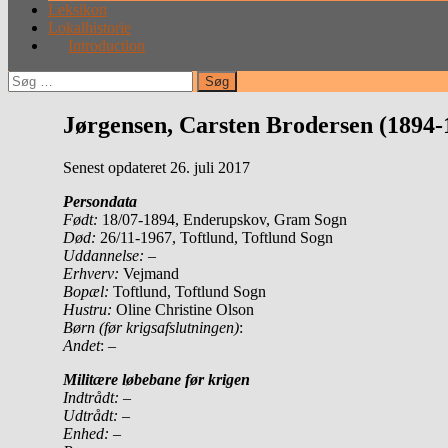
Leksikon
Lokalhistorie
Introduction
Søg
efter:
Jørgensen, Carsten Brodersen (1894-
Senest opdateret 26. juli 2017
Persondata
Født
:
18/07-1894, Enderupskov, Gram Sogn
Død:
26/11-1967, Toftlund, Toftlund Sogn
Uddannelse:
–
Erhverv:
Vejmand
Bopæl:
Toftlund, Toftlund Sogn
Hustru:
Oline Christine Olson
Børn (før krigsafslutningen)
:
Andet
: –
Militære løbebane før krigen
Indtrådt:
–
Udtrådt:
–
Enhed:
–