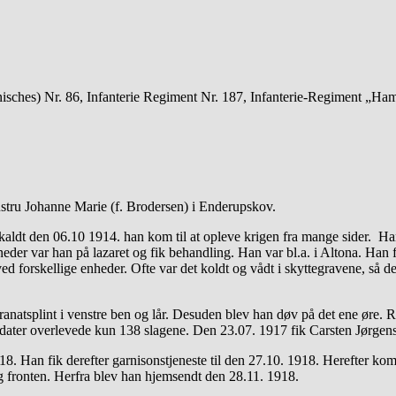
sches) Nr. 86, Infanterie Regiment Nr. 187, Infanterie-Regiment „Ham
stru Johanne Marie (f. Brodersen) i Enderupskov.
aldt den 06.10 1914. han kom til at opleve krigen fra mange sider. Han 
der var han på lazaret og fik behandling. Han var bl.a. i Altona. Han fi
 ved forskellige enheder. Ofte var det koldt og vådt i skyttegravene, så
 granatsplint i venstre ben og lår. Desuden blev han døv på det ene øre
ater overlevede kun 138 slagene. Den 23.07. 1917 fik Carsten Jørgensen
1918. Han fik derefter garnisonstjeneste til den 27.10. 1918. Herefter k
g fronten. Herfra blev han hjemsendt den 28.11. 1918.