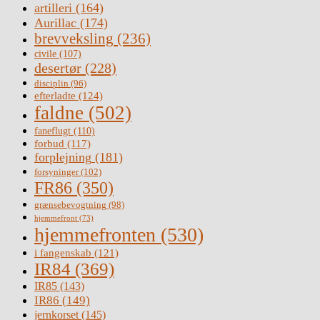
artilleri
(164)
Aurillac
(174)
brevveksling
(236)
civile
(107)
desertør
(228)
disciplin
(96)
efterladte
(124)
faldne
(502)
faneflugt
(110)
forbud
(117)
forplejning
(181)
forsyninger
(102)
FR86
(350)
grænsebevogtning
(98)
hjemmefront
(73)
hjemmefronten
(530)
i fangenskab
(121)
IR84
(369)
IR85
(143)
IR86
(149)
jernkorset
(145)