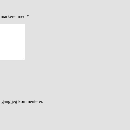
r markeret med
*
e gang jeg kommenterer.