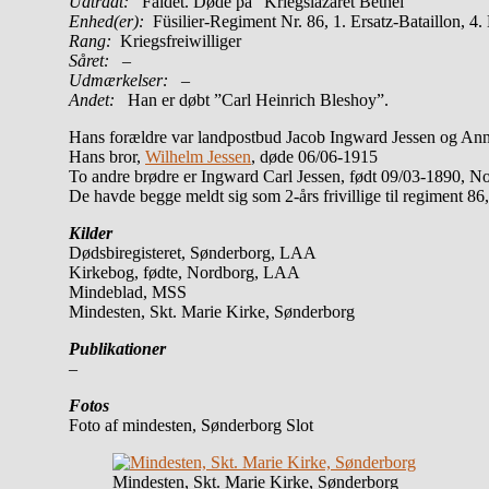
Udtrådt:
Faldet. Døde på ”Kriegslazaret Bethel”
Enhed(er):
Füsilier-Regiment Nr. 86, 1. Ersatz-Bataillon, 
Rang:
Kriegsfreiwilliger
Såret:
–
Udmærkelser: –
Andet:
Han er døbt ”Carl Heinrich Bleshoy”.
Hans forældre var landpostbud Jacob Ingward Jessen og Anna
Hans bror,
Wilhelm Jessen
, døde 06/06-1915
To andre brødre er Ingward Carl Jessen, født 09/03-1890, N
De havde begge meldt sig som 2-års frivillige til regiment 86
Kilder
Dødsbiregisteret, Sønderborg, LAA
Kirkebog, fødte, Nordborg, LAA
Mindeblad, MSS
Mindesten, Skt. Marie Kirke, Sønderborg
Publikationer
–
Fotos
Foto af mindesten, Sønderborg Slot
Mindesten, Skt. Marie Kirke, Sønderborg