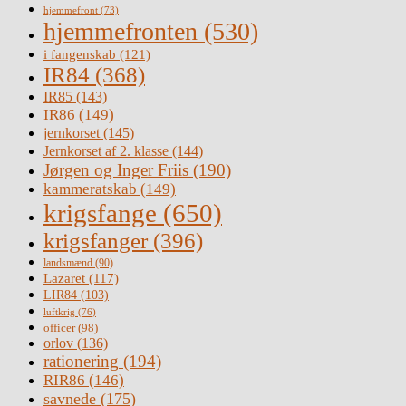
hjemmefront
(73)
hjemmefronten
(530)
i fangenskab
(121)
IR84
(368)
IR85
(143)
IR86
(149)
jernkorset
(145)
Jernkorset af 2. klasse
(144)
Jørgen og Inger Friis
(190)
kammeratskab
(149)
krigsfange
(650)
krigsfanger
(396)
landsmænd
(90)
Lazaret
(117)
LIR84
(103)
luftkrig
(76)
officer
(98)
orlov
(136)
rationering
(194)
RIR86
(146)
savnede
(175)