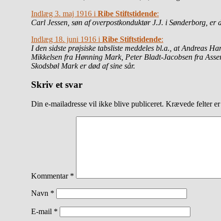
Indlæg 3. maj 1916 i
Ribe Stiftstidende
:
Carl Jessen, søn af overpostkonduktør J.J. i Sønderborg, er de
Indlæg 18. juni 1916 i
Ribe Stiftstidende
:
I den sidste prøjsiske tabsliste meddeles bl.a., at Andreas
Mikkelsen fra Hønning Mark, Peter Bladt-Jacobsen fra Asserb
Skodsbøl Mark er død af sine sår.
Skriv et svar
Din e-mailadresse vil ikke blive publiceret.
Krævede felter e
Kommentar
*
Navn
*
E-mail
*