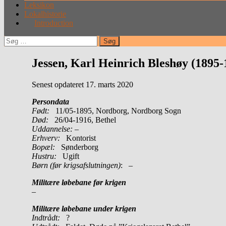
Leksikon
Lokalhistorie
Introduction
Søg
efter:
Jessen, Karl Heinrich Bleshøy (1895-
Senest opdateret 17. marts 2020
Persondata
Født:
11/05-1895, Nordborg, Nordborg Sogn
Død:
26/04-1916, Bethel
Uddannelse:
–
Erhverv:
Kontorist
Bopæl:
Sønderborg
Hustru:
Ugift
Børn (før krigsafslutningen)
: –
Militære løbebane før krigen
–
Militære løbebane under krigen
Indtrådt:
?