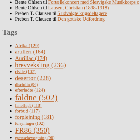
Bente Ohlsen
til
Fortællekoncert med Slesvigske Musikkorps o
Bente Ohlsen
til
Lausen, Christian (1898-1918)
Preben T. Clausen
til
5 udvalgte krigsdeltagere
Preben T. Clausen
til
Den gotiske Udfordring
Tags
Afrika
(129)
artilleri
(164)
Aurillac
(174)
brevveksling
(236)
civile
(107)
desertør
(228)
disciplin
(96)
efterladte
(124)
faldne
(502)
faneflugt
(110)
forbud
(117)
forplejning
(181)
forsyninger
(102)
FR86
(350)
grænsebevogtning
(98)