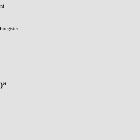
ni
biregister
4)”