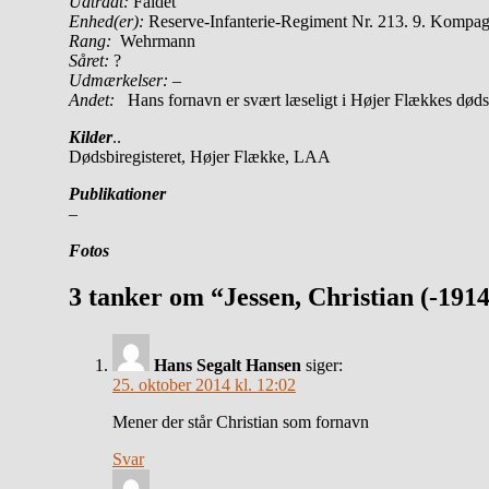
Udtrådt:
Faldet
Enhed(er):
Reserve-Infanterie-Regiment Nr. 213. 9. Kompag
Rang:
Wehrmann
Såret:
?
Udmærkelser: –
Andet:
Hans fornavn er svært læseligt i Højer Flækkes døds
Kilder
..
Dødsbiregisteret, Højer Flække, LAA
Publikationer
–
Fotos
3 tanker om “Jessen, Christian (-191
Hans Segalt Hansen
siger:
25. oktober 2014 kl. 12:02
Mener der står Christian som fornavn
Svar