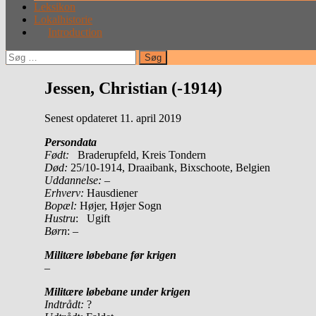
Leksikon
Lokalhistorie
Introduction
Søg
efter:
Jessen, Christian (-1914)
Senest opdateret 11. april 2019
Persondata
Født:
Braderupfeld, Kreis Tondern
Død:
25/10-1914, Draaibank, Bixschoote, Belgien
Uddannelse:
–
Erhverv:
Hausdiener
Bopæl:
Højer, Højer Sogn
Hustru
: Ugift
Børn
: –
Militære løbebane før krigen
–
Militære løbebane under krigen
Indtrådt:
?