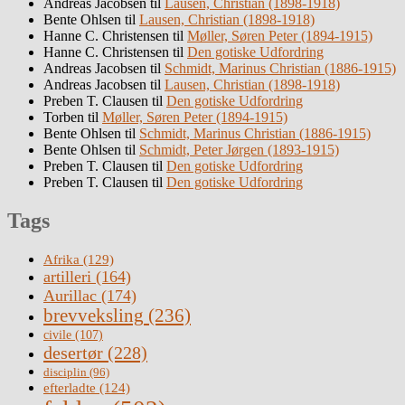
Andreas Jacobsen
til
Lausen, Christian (1898-1918)
Bente Ohlsen
til
Lausen, Christian (1898-1918)
Hanne C. Christensen
til
Møller, Søren Peter (1894-1915)
Hanne C. Christensen
til
Den gotiske Udfordring
Andreas Jacobsen
til
Schmidt, Marinus Christian (1886-1915)
Andreas Jacobsen
til
Lausen, Christian (1898-1918)
Preben T. Clausen
til
Den gotiske Udfordring
Torben
til
Møller, Søren Peter (1894-1915)
Bente Ohlsen
til
Schmidt, Marinus Christian (1886-1915)
Bente Ohlsen
til
Schmidt, Peter Jørgen (1893-1915)
Preben T. Clausen
til
Den gotiske Udfordring
Preben T. Clausen
til
Den gotiske Udfordring
Tags
Afrika
(129)
artilleri
(164)
Aurillac
(174)
brevveksling
(236)
civile
(107)
desertør
(228)
disciplin
(96)
efterladte
(124)