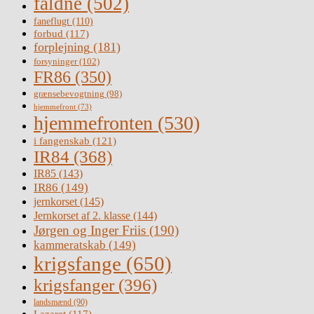
faldne
(502)
faneflugt
(110)
forbud
(117)
forplejning
(181)
forsyninger
(102)
FR86
(350)
grænsebevogtning
(98)
hjemmefront
(73)
hjemmefronten
(530)
i fangenskab
(121)
IR84
(368)
IR85
(143)
IR86
(149)
jernkorset
(145)
Jernkorset af 2. klasse
(144)
Jørgen og Inger Friis
(190)
kammeratskab
(149)
krigsfange
(650)
krigsfanger
(396)
landsmænd
(90)