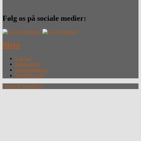
Følg os på sociale medier:
Meta
Log ind
Indlægsfeed
Kommentarfeed
WordPress.org
Drevet af WordPress