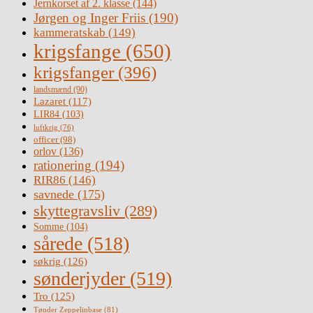
Jernkorset af 2. klasse
(144)
Jørgen og Inger Friis
(190)
kammeratskab
(149)
krigsfange
(650)
krigsfanger
(396)
landsmænd
(90)
Lazaret
(117)
LIR84
(103)
luftkrig
(76)
officer
(98)
orlov
(136)
rationering
(194)
RIR86
(146)
savnede
(175)
skyttegravsliv
(289)
Somme
(104)
sårede
(518)
søkrig
(126)
sønderjyder
(519)
Tro
(125)
Tønder Zeppelinbase
(81)