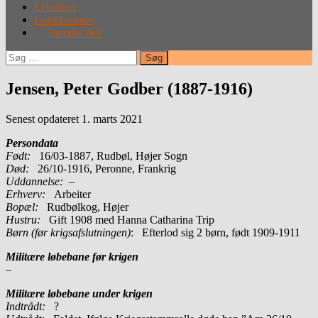
Leksikon
Lokalhistorie
Introduction
Søg
efter:
Jensen, Peter Godber (1887-1916)
Senest opdateret 1. marts 2021
Persondata
Født:
16/03-1887, Rudbøl, Højer Sogn
Død:
26/10-1916, Peronne, Frankrig
Uddannelse:
–
Erhverv:
Arbeiter
Bopæl:
Rudbølkog, Højer
Hustru:
Gift 1908 med Hanna Catharina Trip
Børn (før krigsafslutningen)
: Efterlod sig 2 børn, født 1909-1911
Militære løbebane før krigen
–
Militære løbebane under krigen
Indtrådt:
?