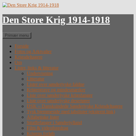
Hop
til
indhold
Den Store Krig 1914-1918
Søg
Primær menu
Forside
Fotos og Arkivalier
Krigsdeltagere
Om
Lister, links & litteratur
Undervisning
Litteratur
Lister over sønderjyske faldne
Krigergrave og mindesmærker
Liste over sønderjyske krigsfanger
Liste over sønderjyske desertører
DSK – Dansksindede Sønderjyske Krigsdeltagere
Tysk hjemmeside med tabslister (eksternt link)
Alfabetiske lister
Straffefanger i Sønderjylland
Film & videoforedrag
Krigens forløb