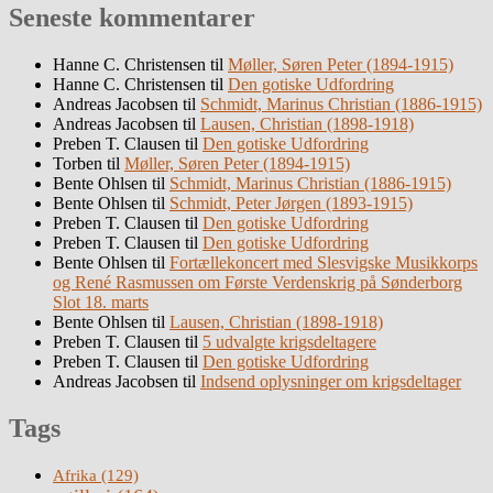
Seneste kommentarer
Hanne C. Christensen
til
Møller, Søren Peter (1894-1915)
Hanne C. Christensen
til
Den gotiske Udfordring
Andreas Jacobsen
til
Schmidt, Marinus Christian (1886-1915)
Andreas Jacobsen
til
Lausen, Christian (1898-1918)
Preben T. Clausen
til
Den gotiske Udfordring
Torben
til
Møller, Søren Peter (1894-1915)
Bente Ohlsen
til
Schmidt, Marinus Christian (1886-1915)
Bente Ohlsen
til
Schmidt, Peter Jørgen (1893-1915)
Preben T. Clausen
til
Den gotiske Udfordring
Preben T. Clausen
til
Den gotiske Udfordring
Bente Ohlsen
til
Fortællekoncert med Slesvigske Musikkorps
og René Rasmussen om Første Verdenskrig på Sønderborg
Slot 18. marts
Bente Ohlsen
til
Lausen, Christian (1898-1918)
Preben T. Clausen
til
5 udvalgte krigsdeltagere
Preben T. Clausen
til
Den gotiske Udfordring
Andreas Jacobsen
til
Indsend oplysninger om krigsdeltager
Tags
Afrika
(129)