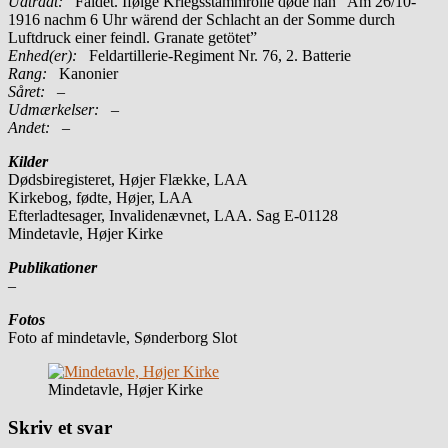
Udtrådt:
Faldet. Ifølge Kriegsstammrolle døde han ”Am 26/10-
1916 nachm 6 Uhr wärend der Schlacht an der Somme durch
Luftdruck einer feindl. Granate getötet”
Enhed(er):
Feldartillerie-Regiment Nr. 76, 2. Batterie
Rang:
Kanonier
Såret:
–
Udmærkelser: –
Andet:
–
Kilder
Dødsbiregisteret, Højer Flække, LAA
Kirkebog, fødte, Højer, LAA
Efterladtesager, Invalidenævnet, LAA. Sag E-01128
Mindetavle, Højer Kirke
Publikationer
–
Fotos
Foto af mindetavle, Sønderborg Slot
Mindetavle, Højer Kirke
Skriv et svar