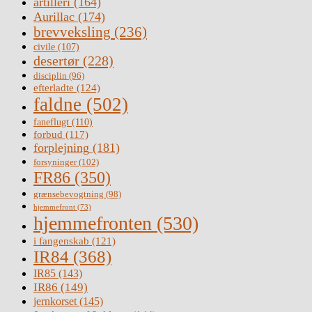
artilleri
(164)
Aurillac
(174)
brevveksling
(236)
civile
(107)
desertør
(228)
disciplin
(96)
efterladte
(124)
faldne
(502)
faneflugt
(110)
forbud
(117)
forplejning
(181)
forsyninger
(102)
FR86
(350)
grænsebevogtning
(98)
hjemmefront
(73)
hjemmefronten
(530)
i fangenskab
(121)
IR84
(368)
IR85
(143)
IR86
(149)
jernkorset
(145)