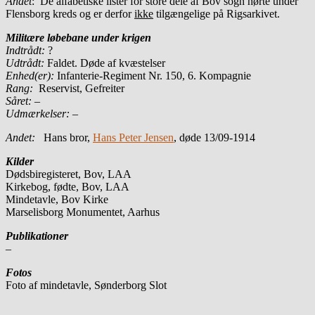
Andet
: De alfabetiske lister for store dele af Bov sogn hørte under
Flensborg kreds og er derfor
ikke
tilgængelige på Rigsarkivet.
Militære løbebane under krigen
Indtrådt:
?
Udtrådt:
Faldet. Døde af kvæstelser
Enhed(er):
Infanterie-Regiment Nr. 150, 6. Kompagnie
Rang:
Reservist, Gefreiter
Såret: –
Udmærkelser: –
Andet:
Hans bror,
Hans Peter Jensen
, døde 13/09-1914
Kilder
Dødsbiregisteret, Bov, LAA
Kirkebog, fødte, Bov, LAA
Mindetavle, Bov Kirke
Marselisborg Monumentet, Aarhus
Publikationer
–
Fotos
Foto af mindetavle, Sønderborg Slot