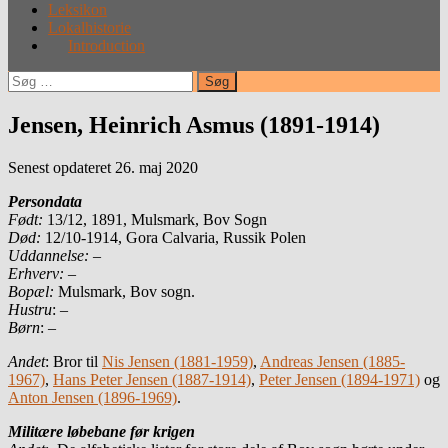
Leksikon
Lokalhistorie
Introduction
Søg
efter:
Jensen, Heinrich Asmus (1891-1914)
Senest opdateret 26. maj 2020
Persondata
Født:
13/12, 1891, Mulsmark, Bov Sogn
Død:
12/10-1914, Gora Calvaria, Russik Polen
Uddannelse:
–
Erhverv:
–
Bopæl:
Mulsmark, Bov sogn.
Hustru
: –
Børn
: –
Andet
: Bror til
Nis Jensen (1881-1959)
,
Andreas Jensen (1885-
1967)
,
Hans Peter Jensen (1887-1914)
,
Peter Jensen (1894-1971)
og
Anton Jensen (1896-1969)
.
Militære løbebane før krigen