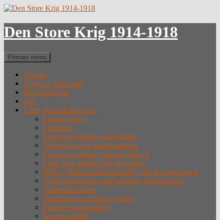
Hop
til
indhold
Den Store Krig 1914-1918
Søg
Primær menu
Forside
Fotos og Arkivalier
Krigsdeltagere
Om
Lister, links & litteratur
Undervisning
Litteratur
Lister over sønderjyske faldne
Krigergrave og mindesmærker
Liste over sønderjyske krigsfanger
Liste over sønderjyske desertører
DSK – Dansksindede Sønderjyske Krigsdeltagere
Tysk hjemmeside med tabslister (eksternt link)
Alfabetiske lister
Straffefanger i Sønderjylland
Film & videoforedrag
Krigens forløb