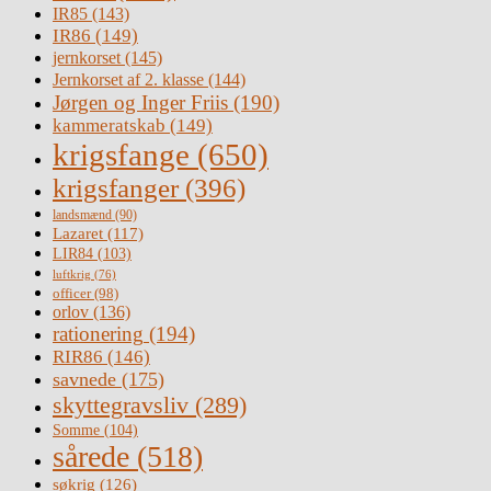
IR85
(143)
IR86
(149)
jernkorset
(145)
Jernkorset af 2. klasse
(144)
Jørgen og Inger Friis
(190)
kammeratskab
(149)
krigsfange
(650)
krigsfanger
(396)
landsmænd
(90)
Lazaret
(117)
LIR84
(103)
luftkrig
(76)
officer
(98)
orlov
(136)
rationering
(194)
RIR86
(146)
savnede
(175)
skyttegravsliv
(289)
Somme
(104)
sårede
(518)
søkrig
(126)