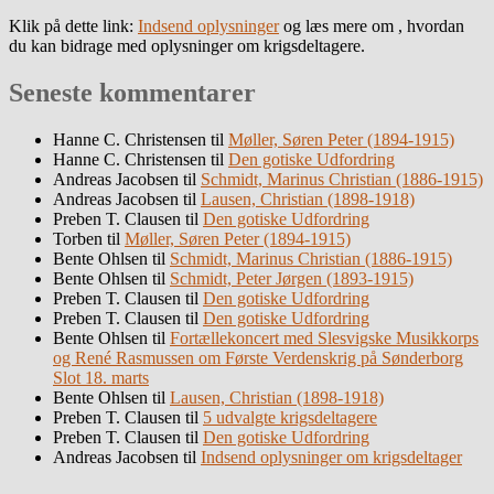
Klik på dette link:
Indsend oplysninger
og læs mere om , hvordan
du kan bidrage med oplysninger om krigsdeltagere.
Seneste kommentarer
Hanne C. Christensen
til
Møller, Søren Peter (1894-1915)
Hanne C. Christensen
til
Den gotiske Udfordring
Andreas Jacobsen
til
Schmidt, Marinus Christian (1886-1915)
Andreas Jacobsen
til
Lausen, Christian (1898-1918)
Preben T. Clausen
til
Den gotiske Udfordring
Torben
til
Møller, Søren Peter (1894-1915)
Bente Ohlsen
til
Schmidt, Marinus Christian (1886-1915)
Bente Ohlsen
til
Schmidt, Peter Jørgen (1893-1915)
Preben T. Clausen
til
Den gotiske Udfordring
Preben T. Clausen
til
Den gotiske Udfordring
Bente Ohlsen
til
Fortællekoncert med Slesvigske Musikkorps
og René Rasmussen om Første Verdenskrig på Sønderborg
Slot 18. marts
Bente Ohlsen
til
Lausen, Christian (1898-1918)
Preben T. Clausen
til
5 udvalgte krigsdeltagere
Preben T. Clausen
til
Den gotiske Udfordring
Andreas Jacobsen
til
Indsend oplysninger om krigsdeltager