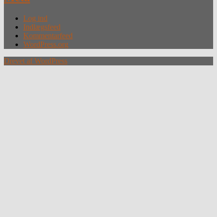
Log ind
Indlægsfeed
Kommentarfeed
WordPress.org
Drevet af WordPress