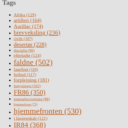
Tags
Afrika
(129)
artilleri
(164)
Aurillac
(174)
brevveksling
(236)
civile
(107)
desertør
(228)
disciplin
(96)
efterladte
(124)
faldne
(502)
faneflugt
(110)
forbud
(117)
forplejning
(181)
forsyninger
(102)
FR86
(350)
grænsebevogtning
(98)
hjemmefront
(73)
hjemmefronten
(530)
i fangenskab
(121)
IR84
(368)