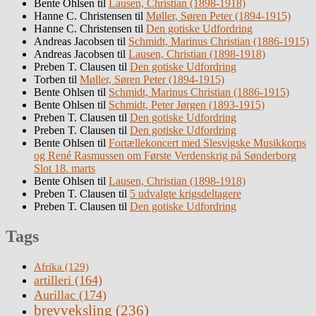
Bente Ohlsen
til
Lausen, Christian (1898-1918)
Hanne C. Christensen
til
Møller, Søren Peter (1894-1915)
Hanne C. Christensen
til
Den gotiske Udfordring
Andreas Jacobsen
til
Schmidt, Marinus Christian (1886-1915)
Andreas Jacobsen
til
Lausen, Christian (1898-1918)
Preben T. Clausen
til
Den gotiske Udfordring
Torben
til
Møller, Søren Peter (1894-1915)
Bente Ohlsen
til
Schmidt, Marinus Christian (1886-1915)
Bente Ohlsen
til
Schmidt, Peter Jørgen (1893-1915)
Preben T. Clausen
til
Den gotiske Udfordring
Preben T. Clausen
til
Den gotiske Udfordring
Bente Ohlsen
til
Fortællekoncert med Slesvigske Musikkorps
og René Rasmussen om Første Verdenskrig på Sønderborg
Slot 18. marts
Bente Ohlsen
til
Lausen, Christian (1898-1918)
Preben T. Clausen
til
5 udvalgte krigsdeltagere
Preben T. Clausen
til
Den gotiske Udfordring
Tags
Afrika
(129)
artilleri
(164)
Aurillac
(174)
brevveksling
(236)