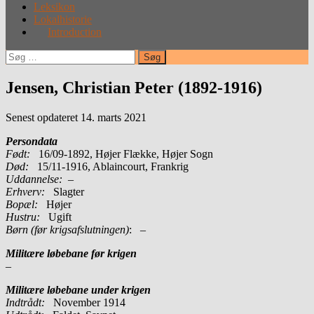
Leksikon
Lokalhistorie
Introduction
Søg
efter:
Jensen, Christian Peter (1892-1916)
Senest opdateret 14. marts 2021
Persondata
Født:
16/09-1892, Højer Flække, Højer Sogn
Død:
15/11-1916, Ablaincourt, Frankrig
Uddannelse:
–
Erhverv:
Slagter
Bopæl:
Højer
Hustru:
Ugift
Børn (før krigsafslutningen)
: –
Militære løbebane før krigen
–
Militære løbebane under krigen
Indtrådt:
November 1914