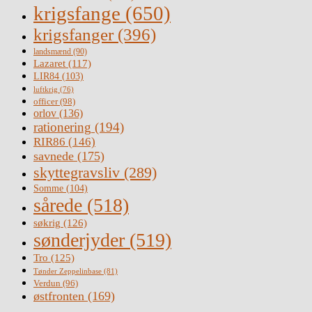
krigsfange
(650)
krigsfanger
(396)
landsmænd
(90)
Lazaret
(117)
LIR84
(103)
luftkrig
(76)
officer
(98)
orlov
(136)
rationering
(194)
RIR86
(146)
savnede
(175)
skyttegravsliv
(289)
Somme
(104)
sårede
(518)
søkrig
(126)
sønderjyder
(519)
Tro
(125)
Tønder Zeppelinbase
(81)
Verdun
(96)
østfronten
(169)