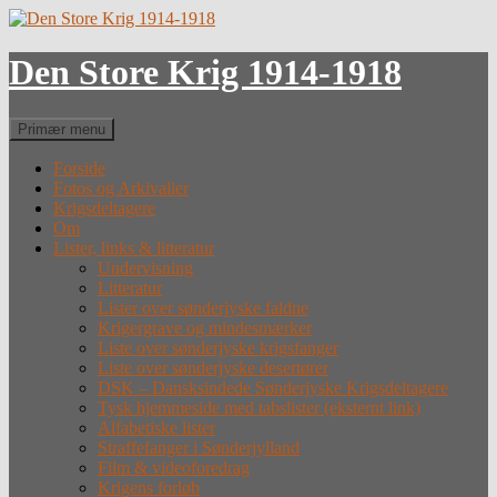
Hop
til
indhold
Den Store Krig 1914-1918
Søg
Primær menu
Forside
Fotos og Arkivalier
Krigsdeltagere
Om
Lister, links & litteratur
Undervisning
Litteratur
Lister over sønderjyske faldne
Krigergrave og mindesmærker
Liste over sønderjyske krigsfanger
Liste over sønderjyske desertører
DSK – Dansksindede Sønderjyske Krigsdeltagere
Tysk hjemmeside med tabslister (eksternt link)
Alfabetiske lister
Straffefanger i Sønderjylland
Film & videoforedrag
Krigens forløb