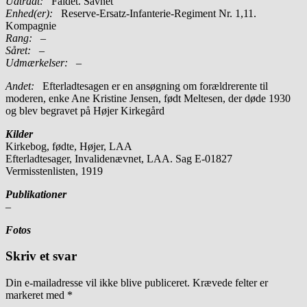
Udtrådt:
Faldet. Savnet
Enhed(er):
Reserve-Ersatz-Infanterie-Regiment Nr. 1,11.
Kompagnie
Rang:
–
Såret:
–
Udmærkelser: –
Andet:
Efterladtesagen er en ansøgning om forældrerente til
moderen, enke Ane Kristine Jensen, født Meltesen, der døde 1930
og blev begravet på Højer Kirkegård
Kilder
Kirkebog, fødte, Højer, LAA
Efterladtesager, Invalidenævnet, LAA. Sag E-01827
Vermisstenlisten, 1919
Publikationer
–
Fotos
Skriv et svar
Din e-mailadresse vil ikke blive publiceret.
Krævede felter er
markeret med
*