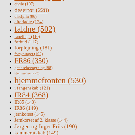
civile
(107)
desertør
(228)
disciplin
(96)
efterladte
(124)
faldne
(502)
faneflugt
(110)
forbud
(117)
forplejning
(181)
forsyninger
(102)
FR86
(350)
grænsebevogtning
(98)
hjemmefront
(73)
hjemmefronten
(530)
i fangenskab
(121)
IR84
(368)
IR85
(143)
IR86
(149)
jernkorset
(145)
Jernkorset af 2. klasse
(144)
Jørgen og Inger Friis
(190)
kammeratskab
(149)