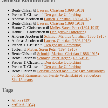
Seneste kommentarer
Bente Ohlsen
til
Lausen, Christian (1898-1918)
Preben T. Clausen
til
Den gotiske Udfordring
Andreas Jacobsen
til
Lausen, Christian (1898-1918)
Bente Ohlsen
til
Lausen, Christian (1898-1918)
Hanne C. Christensen
til
Møller, Søren Peter (1894-1915)
Hanne C. Christensen
til
Den gotiske Udfordring
Andreas Jacobsen
til
Schmidt, Marinus Christian (1886-1915)
Andreas Jacobsen
til
Lausen, Christian (1898-1918)
Preben T. Clausen
til
Den gotiske Udfordring
Torben
til
Møller, Søren Peter (1894-1915)
Bente Ohlsen
til
Schmidt, Marinus Christian (1886-1915)
Bente Ohlsen
til
Schmidt, Peter Jørgen (1893-1915)
Preben T. Clausen
til
Den gotiske Udfordring
Preben T. Clausen
til
Den gotiske Udfordring
Bente Ohlsen
til
Fortællekoncert med Slesvigske Musikkorps
og René Rasmussen om Første Verdenskrig på Sønderborg
Slot 18. marts
Tags
Afrika
(129)
artilleri
(164)