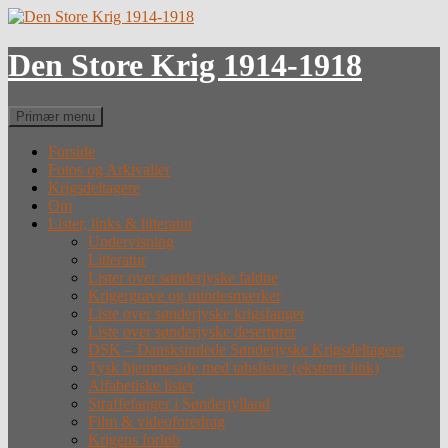
Hop
til
indhold
Den Store Krig 1914-1918
Søg
Primær menu
Forside
Fotos og Arkivalier
Krigsdeltagere
Om
Lister, links & litteratur
Undervisning
Litteratur
Lister over sønderjyske faldne
Krigergrave og mindesmærker
Liste over sønderjyske krigsfanger
Liste over sønderjyske desertører
DSK – Dansksindede Sønderjyske Krigsdeltagere
Tysk hjemmeside med tabslister (eksternt link)
Alfabetiske lister
Straffefanger i Sønderjylland
Film & videoforedrag
Krigens forløb