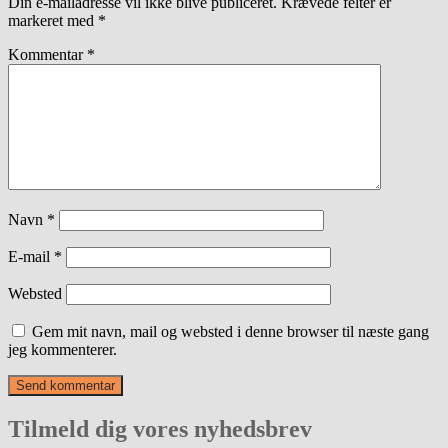
Din e-mailadresse vil ikke blive publiceret.
Krævede felter er
markeret med
*
Kommentar
*
Navn
*
E-mail
*
Websted
Gem mit navn, mail og websted i denne browser til næste gang
jeg kommenterer.
Tilmeld dig vores nyhedsbrev