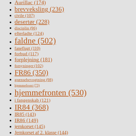
Aurillac
(174)
brevveksling
(236)
civile
(107)
desertør
(228)
disciplin
(96)
efterladte
(124)
faldne
(502)
faneflugt
(110)
forbud
(117)
forplejning
(181)
forsyninger
(102)
FR86
(350)
grænsebevogtning
(98)
hjemmefront
(73)
hjemmefronten
(530)
i fangenskab
(121)
IR84
(368)
IR85
(143)
IR86
(149)
jernkorset
(145)
Jernkorset af 2. klasse
(144)