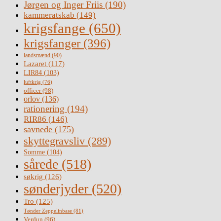
Jørgen og Inger Friis
(190)
kammeratskab
(149)
krigsfange
(650)
krigsfanger
(396)
landsmænd
(90)
Lazaret
(117)
LIR84
(103)
luftkrig
(76)
officer
(98)
orlov
(136)
rationering
(194)
RIR86
(146)
savnede
(175)
skyttegravsliv
(289)
Somme
(104)
sårede
(518)
søkrig
(126)
sønderjyder
(520)
Tro
(125)
Tønder Zeppelinbase
(81)
Verdun
(96)