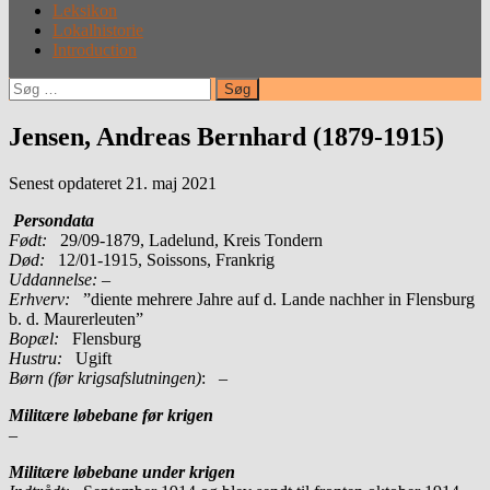
Leksikon
Lokalhistorie
Introduction
Søg
efter:
Jensen, Andreas Bernhard (1879-1915)
Senest opdateret 21. maj 2021
Persondata
Født:
29/09-1879, Ladelund, Kreis Tondern
Død:
12/01-1915, Soissons, Frankrig
Uddannelse:
–
Erhverv:
”diente mehrere Jahre auf d. Lande nachher in Flensburg
b. d. Maurerleuten”
Bopæl:
Flensburg
Hustru:
Ugift
Børn (før krigsafslutningen)
: –
Militære løbebane før krigen
–
Militære løbebane under krigen