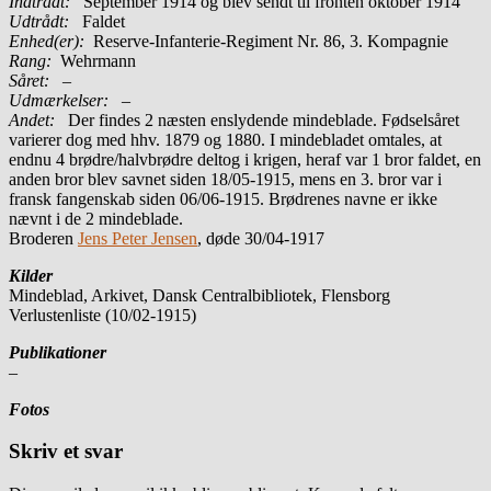
Indtrådt:
September 1914 og blev sendt til fronten oktober 1914
Udtrådt:
Faldet
Enhed(er):
Reserve-Infanterie-Regiment Nr. 86, 3. Kompagnie
Rang:
Wehrmann
Såret:
–
Udmærkelser: –
Andet:
Der findes 2 næsten enslydende mindeblade. Fødselsåret
varierer dog med hhv. 1879 og 1880. I mindebladet omtales, at
endnu 4 brødre/halvbrødre deltog i krigen, heraf var 1 bror faldet, en
anden bror blev savnet siden 18/05-1915, mens en 3. bror var i
fransk fangenskab siden 06/06-1915. Brødrenes navne er ikke
nævnt i de 2 mindeblade.
Broderen
Jens Peter Jensen
, døde 30/04-1917
Kilder
Mindeblad, Arkivet, Dansk Centralbibliotek, Flensborg
Verlustenliste (10/02-1915)
Publikationer
–
Fotos
Skriv et svar