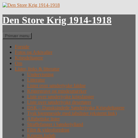
Hop
til
indhold
Den Store Krig 1914-1918
Søg
Primær menu
Forside
Fotos og Arkivalier
Krigsdeltagere
Om
Lister, links & litteratur
Undervisning
Litteratur
Lister over sønderjyske faldne
Krigergrave og mindesmærker
Liste over sønderjyske krigsfanger
Liste over sønderjyske desertører
DSK – Dansksindede Sønderjyske Krigsdeltagere
Tysk hjemmeside med tabslister (eksternt link)
Alfabetiske lister
Straffefanger i Sønderjylland
Film & videoforedrag
Krigens forløb