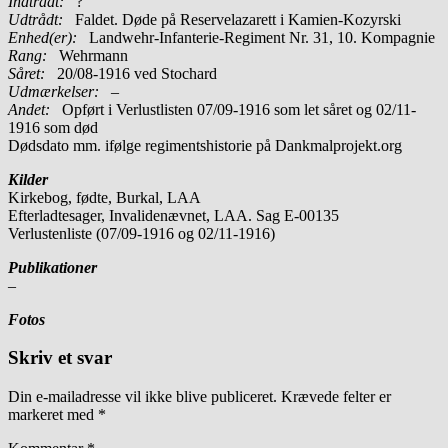
Indtrådt:
?
Udtrådt:
Faldet. Døde på Reservelazarett i Kamien-Kozyrski
Enhed(er):
Landwehr-Infanterie-Regiment Nr. 31, 10. Kompagnie
Rang:
Wehrmann
Såret:
20/08-1916 ved Stochard
Udmærkelser: –
Andet:
Opført i Verlustlisten 07/09-1916 som let såret og 02/11-
1916 som død
Dødsdato mm. ifølge regimentshistorie på Dankmalprojekt.org
Kilder
Kirkebog, fødte, Burkal, LAA
Efterladtesager, Invalidenævnet, LAA. Sag E-00135
Verlustenliste (07/09-1916 og 02/11-1916)
Publikationer
–
Fotos
Skriv et svar
Din e-mailadresse vil ikke blive publiceret.
Krævede felter er
markeret med
*