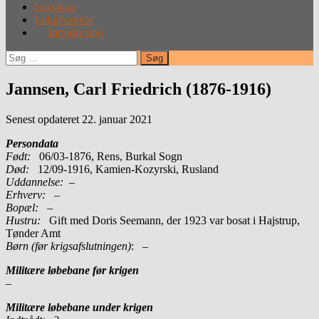
Leksikon
Lokalhistorie
Introduction
Søg
efter:
Jannsen, Carl Friedrich (1876-1916)
Senest opdateret 22. januar 2021
Persondata
Født:
06/03-1876, Rens, Burkal Sogn
Død:
12/09-1916, Kamien-Kozyrski, Rusland
Uddannelse:
–
Erhverv:
–
Bopæl:
–
Hustru:
Gift med Doris Seemann, der 1923 var bosat i Hajstrup,
Tønder Amt
Børn (før krigsafslutningen)
: –
Militære løbebane før krigen
–
Militære løbebane under krigen