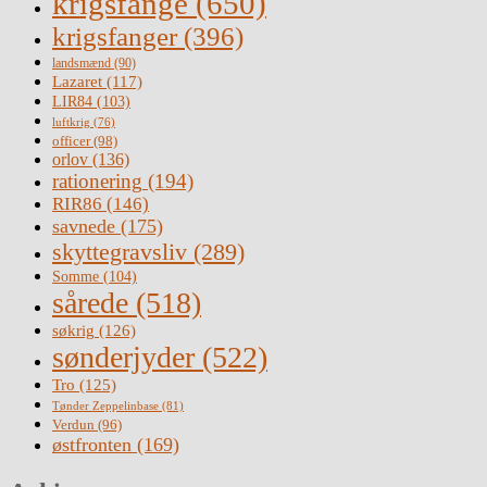
krigsfange
(650)
krigsfanger
(396)
landsmænd
(90)
Lazaret
(117)
LIR84
(103)
luftkrig
(76)
officer
(98)
orlov
(136)
rationering
(194)
RIR86
(146)
savnede
(175)
skyttegravsliv
(289)
Somme
(104)
sårede
(518)
søkrig
(126)
sønderjyder
(522)
Tro
(125)
Tønder Zeppelinbase
(81)
Verdun
(96)
østfronten
(169)