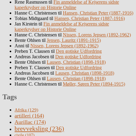
Rene Rasmussen
til
Fin anmeldelse af Kejserens sidste
kaperkrydser op Historie Online
Hanne C. Christensen
til
Hansen, Christian Peter (1887-1916)
Tobias Midtgaard
til
Hansen, Christian Peter (1887-1916)
Jan Kirstein
til
Fin anmeldelse af Kejserens sidste
kaperkrydser op Historie Online
Hanne C. Christensen
til
Nissen, Lorens Jepsen (1892-1962)
Bente Ohlsen
til
Jensen, Lauritz (1891-1915)
Anni
til
Nissen, Lorens Jepsen (1892-1962)
Preben T. Clausen
til
Den gotiske Udfordring
Andreas Jacobsen
til
Den gotiske Udfordring
Bente Ohlsen
til
Lausen, Christian (1898-1918)
Preben T. Clausen
til
Den gotiske Udfordring
Andreas Jacobsen
til
Lausen, Christian (1898-1918)
Bente Ohlsen
til
Lausen, Christian (1898-1918)
Hanne C. Christensen
til
Møller, Søren Peter (1894-1915)
Tags
Afrika
(129)
artilleri
(164)
Aurillac
(174)
brevveksling
(236)
civile
(107)