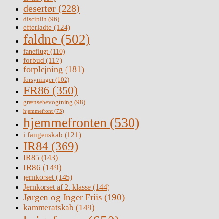
desertør
(228)
disciplin
(96)
efterladte
(124)
faldne
(502)
faneflugt
(110)
forbud
(117)
forplejning
(181)
forsyninger
(102)
FR86
(350)
grænsebevogtning
(98)
hjemmefront
(73)
hjemmefronten
(530)
i fangenskab
(121)
IR84
(369)
IR85
(143)
IR86
(149)
jernkorset
(145)
Jernkorset af 2. klasse
(144)
Jørgen og Inger Friis
(190)
kammeratskab
(149)