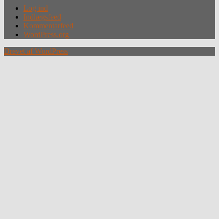
Log ind
Indlægsfeed
Kommentarfeed
WordPress.org
Drevet af WordPress