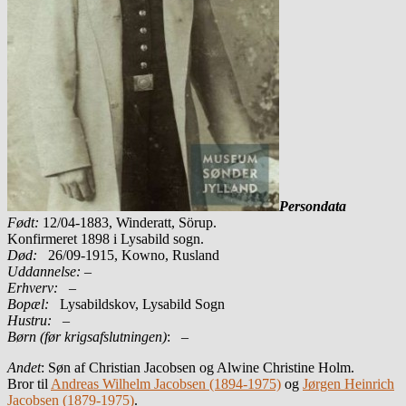
Persondata
Født:
12/04-1883, Winderatt, Sörup.
Konfirmeret 1898 i Lysabild sogn.
Død:
26/09-1915, Kowno, Rusland
Uddannelse:
–
Erhverv:
–
Bopæl:
Lysabildskov, Lysabild Sogn
Hustru:
–
Børn (før krigsafslutningen)
: –
Andet
: Søn af Christian Jacobsen og Alwine Christine Holm.
Bror til
Andreas Wilhelm Jacobsen (1894-1975)
og
Jørgen Heinrich
Jacobsen (1879-1975)
.