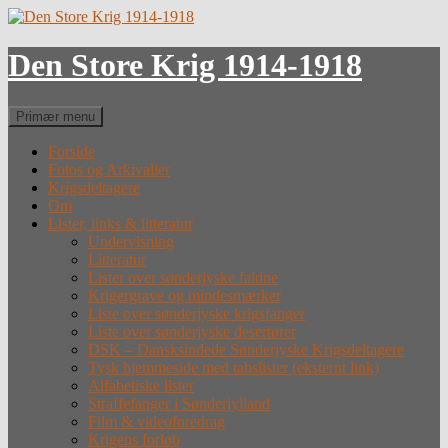
Hop
til
indhold
Den Store Krig 1914-1918
Søg
Primær menu
Forside
Fotos og Arkivalier
Krigsdeltagere
Om
Lister, links & litteratur
Undervisning
Litteratur
Lister over sønderjyske faldne
Krigergrave og mindesmærker
Liste over sønderjyske krigsfanger
Liste over sønderjyske desertører
DSK – Dansksindede Sønderjyske Krigsdeltagere
Tysk hjemmeside med tabslister (eksternt link)
Alfabetiske lister
Straffefanger i Sønderjylland
Film & videoforedrag
Krigens forløb