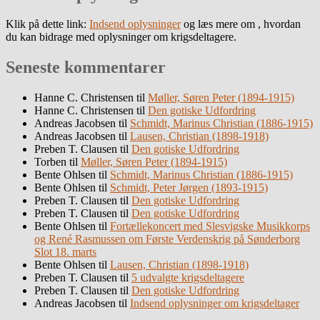
Klik på dette link:
Indsend oplysninger
og læs mere om , hvordan
du kan bidrage med oplysninger om krigsdeltagere.
Seneste kommentarer
Hanne C. Christensen
til
Møller, Søren Peter (1894-1915)
Hanne C. Christensen
til
Den gotiske Udfordring
Andreas Jacobsen
til
Schmidt, Marinus Christian (1886-1915)
Andreas Jacobsen
til
Lausen, Christian (1898-1918)
Preben T. Clausen
til
Den gotiske Udfordring
Torben
til
Møller, Søren Peter (1894-1915)
Bente Ohlsen
til
Schmidt, Marinus Christian (1886-1915)
Bente Ohlsen
til
Schmidt, Peter Jørgen (1893-1915)
Preben T. Clausen
til
Den gotiske Udfordring
Preben T. Clausen
til
Den gotiske Udfordring
Bente Ohlsen
til
Fortællekoncert med Slesvigske Musikkorps
og René Rasmussen om Første Verdenskrig på Sønderborg
Slot 18. marts
Bente Ohlsen
til
Lausen, Christian (1898-1918)
Preben T. Clausen
til
5 udvalgte krigsdeltagere
Preben T. Clausen
til
Den gotiske Udfordring
Andreas Jacobsen
til
Indsend oplysninger om krigsdeltager