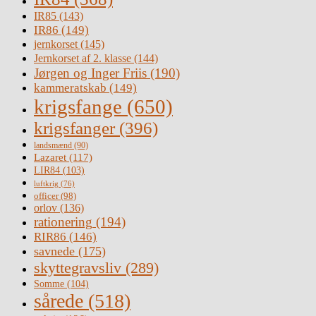
IR85
(143)
IR86
(149)
jernkorset
(145)
Jernkorset af 2. klasse
(144)
Jørgen og Inger Friis
(190)
kammeratskab
(149)
krigsfange
(650)
krigsfanger
(396)
landsmænd
(90)
Lazaret
(117)
LIR84
(103)
luftkrig
(76)
officer
(98)
orlov
(136)
rationering
(194)
RIR86
(146)
savnede
(175)
skyttegravsliv
(289)
Somme
(104)
sårede
(518)