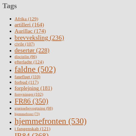
Tags
Afrika
(129)
artilleri
(164)
Aurillac
(174)
brevveksling
(236)
civile
(107)
desertør
(228)
disciplin
(96)
efterladte
(124)
faldne
(502)
faneflugt
(110)
forbud
(117)
forplejning
(181)
forsyninger
(102)
FR86
(350)
grænsebevogtning
(98)
hjemmefront
(73)
hjemmefronten
(530)
i fangenskab
(121)
IR84
(368)