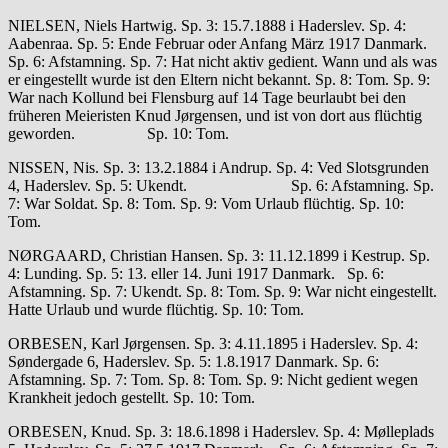
NIELSEN, Niels Hartwig. Sp. 3: 15.7.1888 i Haderslev. Sp. 4:
Aabenraa. Sp. 5: Ende Februar oder Anfang März 1917 Danmark.
Sp. 6: Afstamning. Sp. 7: Hat nicht aktiv gedient. Wann und als was
er eingestellt wurde ist den Eltern nicht bekannt. Sp. 8: Tom. Sp. 9:
War nach Kollund bei Flensburg auf 14 Tage beurlaubt bei den
früheren Meieristen Knud Jørgensen, und ist von dort aus flüchtig
geworden. Sp. 10: Tom.
NISSEN, Nis. Sp. 3: 13.2.1884 i Andrup. Sp. 4: Ved Slotsgrunden
4, Haderslev. Sp. 5: Ukendt. Sp. 6: Afstamning. Sp.
7: War Soldat. Sp. 8: Tom. Sp. 9: Vom Urlaub flüchtig. Sp. 10:
Tom.
NØRGAARD, Christian Hansen. Sp. 3: 11.12.1899 i Kestrup. Sp.
4: Lunding. Sp. 5: 13. eller 14. Juni 1917 Danmark. Sp. 6:
Afstamning. Sp. 7: Ukendt. Sp. 8: Tom. Sp. 9: War nicht eingestellt.
Hatte Urlaub und wurde flüchtig. Sp. 10: Tom.
ORBESEN, Karl Jørgensen. Sp. 3: 4.11.1895 i Haderslev. Sp. 4:
Søndergade 6, Haderslev. Sp. 5: 1.8.1917 Danmark. Sp. 6:
Afstamning. Sp. 7: Tom. Sp. 8: Tom. Sp. 9: Nicht gedient wegen
Krankheit jedoch gestellt. Sp. 10: Tom.
ORBESEN, Knud. Sp. 3: 18.6.1898 i Haderslev. Sp. 4: Mølleplads