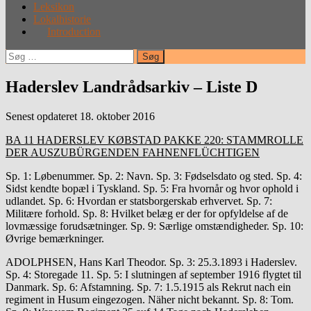
Leksikon
Lokalhistorie
Introduction
Søg
efter:
Haderslev Landrådsarkiv – Liste D
Senest opdateret 18. oktober 2016
BA 11 HADERSLEV KØBSTAD PAKKE 220: STAMMROLLE
DER AUSZUBÜRGENDEN FAHNENFLÜCHTIGEN
Sp. 1: Løbenummer. Sp. 2: Navn. Sp. 3: Fødselsdato og sted. Sp. 4:
Sidst kendte bopæl i Tyskland. Sp. 5: Fra hvornår og hvor ophold i
udlandet. Sp. 6: Hvordan er statsborgerskab erhvervet. Sp. 7:
Militære forhold. Sp. 8: Hvilket belæg er der for opfyldelse af de
lovmæssige forudsætninger. Sp. 9: Særlige omstændigheder. Sp. 10:
Øvrige bemærkninger.
ADOLPHSEN, Hans Karl Theodor. Sp. 3: 25.3.1893 i Haderslev.
Sp. 4: Storegade 11. Sp. 5: I slutningen af september 1916 flygtet til
Danmark. Sp. 6: Afstamning. Sp. 7: 1.5.1915 als Rekrut nach ein
regiment in Husum eingezogen. Näher nicht bekannt. Sp. 8: Tom.