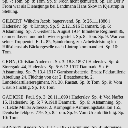
Sp. 7: Tom. Sp. 8: Tom. Sp. 9: Noch nicht gemustert. Sp. 10: Der P.
From war als Dienstjunge bei Landmann Hans Skov in Kjelstrup in
Stellung.
GILBERT, Wilhelm Jacob, bagersvend. Sp. 3: 26.11.1886 i
Haderslev. Sp. 4: Lintrup. Sp. 5: 2.12.1916 Danmark. Sp. 6:
Afstamning. Sp. 7: Gedient 6. August 1914 Infanterie Regiment 86,
dann entlassen und nicht wieder gestellt. Sp. 8: Tom. Sp. 9: War von
seiner Truppenteil E. L. 85, Sønderborg, zur Arbeitsleistung im
Hilfsdienst als Bäckergeselle nach Lintrup kommandiert. Sp. 10:
Tom.
GRØN, Christian Andersen. Sp. 3: 18.8.1897 i Haderslev. Sp. 4:
Storegade 44, Haderslev. Sp. 5: 6.12.1917 Danmark. Sp. 6:
Afstamning. Sp. 7: 13.4.1917 Garnisonsbatterie. Ersatz Feldartillerie
Abteilung 24. Flüchtig von der 2. Ersatzbatterie, 2.
Landfeldartillerieregiment, Nr. 30, Rastatt. Sp. 8: Tom. Sp. 9: Vom
Urlaub flüchtig. Sp. 10: Tom.
GÄDICKE, Paul. Sp. 3: 20.11.1899 i Haderslev. Sp. 4: Ved Naffet
15, Haderslev. Sp. 5: 7.9.1918 Danmark. Sp. 6: Afstamning. Sp.
7: Letzte Militär Adresse: 2. Kompagnie Armierungsbataillon 155,
Deutsche feldpost 779. Sp. 8: Tom. Sp. 9: Vom Urlaub flüchtig. Sp.
10: Tom.
HANSEN, Anders. Sp. 3: 17.3.1875 i Arnitlund. Sp. 4: Storegade