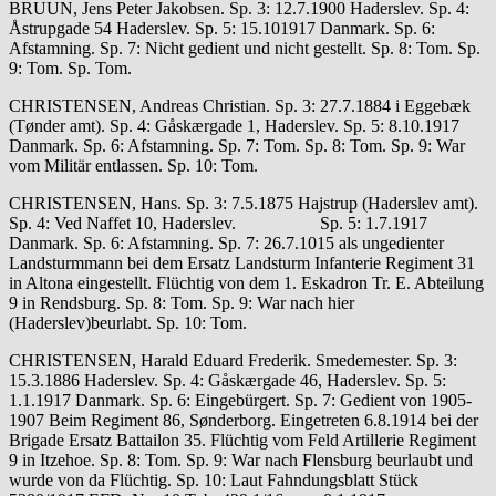
BRUUN, Jens Peter Jakobsen. Sp. 3: 12.7.1900 Haderslev. Sp. 4:
Åstrupgade 54 Haderslev. Sp. 5: 15.101917 Danmark. Sp. 6:
Afstamning. Sp. 7: Nicht gedient und nicht gestellt. Sp. 8: Tom. Sp.
9: Tom. Sp. Tom.
CHRISTENSEN, Andreas Christian. Sp. 3: 27.7.1884 i Eggebæk
(Tønder amt). Sp. 4: Gåskærgade 1, Haderslev. Sp. 5: 8.10.1917
Danmark. Sp. 6: Afstamning. Sp. 7: Tom. Sp. 8: Tom. Sp. 9: War
vom Militär entlassen. Sp. 10: Tom.
CHRISTENSEN, Hans. Sp. 3: 7.5.1875 Hajstrup (Haderslev amt).
Sp. 4: Ved Naffet 10, Haderslev. Sp. 5: 1.7.1917
Danmark. Sp. 6: Afstamning. Sp. 7: 26.7.1015 als ungedienter
Landsturmmann bei dem Ersatz Landsturm Infanterie Regiment 31
in Altona eingestellt. Flüchtig von dem 1. Eskadron Tr. E. Abteilung
9 in Rendsburg. Sp. 8: Tom. Sp. 9: War nach hier
(Haderslev)beurlabt. Sp. 10: Tom.
CHRISTENSEN, Harald Eduard Frederik. Smedemester. Sp. 3:
15.3.1886 Haderslev. Sp. 4: Gåskærgade 46, Haderslev. Sp. 5:
1.1.1917 Danmark. Sp. 6: Eingebürgert. Sp. 7: Gedient von 1905-
1907 Beim Regiment 86, Sønderborg. Eingetreten 6.8.1914 bei der
Brigade Ersatz Battailon 35. Flüchtig vom Feld Artillerie Regiment
9 in Itzehoe. Sp. 8: Tom. Sp. 9: War nach Flensburg beurlaubt und
wurde von da Flüchtig. Sp. 10: Laut Fahndungsblatt Stück