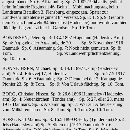
august måned. Sp. 6: Afstamning. Sp. 7: 1902-1904 aktiv gedient
beim Infanterie Regiment 46. Beim 1. Mobilmachungstag beim
Landsturm Bataillon 3, Flensburg, eingezogen. Später zur
Landwehr Infanterie regiment 84 versetzt. Sp. 8: T. Sp. 9: Gehörte
dem Ersatz Landwehr 84 hierselbst (Haderslev) und wurde von hier
flüchtig. Lag zuletzt hier in Garnison. Sp. 10: Tom.
BONDESEN, Peter. Sp. 3: 13.4.1897 Høgelund (Haderslev Amt).
Sp. 4: Årøgade eller Årøsundgade 39. Sp. 5: November 1916
Danmark. Sp. 6: Afstamning. Sp. 7: Noch nicht gemustert. Sp. 8:
Tom. Sp. 9: Landwehrpflichtentziehung.
Sp. 10: Tom.
BONNICHSEN, Michael. Sp. 3: 14.1.1897 Ustrup (Haderslev
amt). Sp. 4: Erlevvej 17, Haderslev. Sp. 5: 27.5.1917
Danmark. Sp. 6: Afstamning. Sp. 7: Diente bei der 2. Kampagnie
Pionier 23. Sp. 8: Tom. Sp. 9: Von Urlaub flüchtig. Sp. 10: Tom.
BORG, Christian Nissen. Sp. 3: 26.6.1896 Hammelev (Haderslev
amt) Sp. 4: Neuenkirchen (Tønder amt) Sp. 5: 27. eller 28. marts
1917 Danmark. Sp. 6: Afstamning. Sp. 7: War zur Arbeitsleistung
vom Militär entlassen. Sp. 8: Tom. Sp. 9: Tom. Sp. 10: Tom.
BORG, Karl Marius. Sp. 3: 16.5.1899 Østerby (Tønder amt) Sp. 4:
Jels (Haderslev amt) Sp. 5: Siden maj 1917 Danmark. Sp. 6:
Afstamning. Sp. 7: Nicht bekannt. Sp. 8: Tom. Sp. 9: War nicht