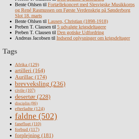
Bente Ohlsen
til
Fortællekoncert med Slesvigske Musikkorps
og René Rasmussen om Første Verdenskrig på Sønderborg
Slot 18. marts
Bente Ohlsen
til
Lausen, Christian (1898-1918)
Preben T. Clausen
til
5 udvalgte krigsdeltagere
Preben T. Clausen
til
Den gotiske Udfordring
Andreas Jacobsen
til
Indsend oplysninger om krigsdeltager
Tags
Afrika
(129)
artilleri
(164)
Aurillac
(174)
brevveksling
(236)
civile
(107)
desertør
(228)
disciplin
(96)
efterladte
(124)
faldne
(502)
faneflugt
(110)
forbud
(117)
forplejning
(181)