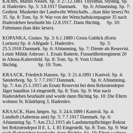
KJEMS, Marius Nissen. Sp. 3: 27.12.1881 Thyrathal, Styding. Sp.
4: Haderslev. Sp. 5: 3.8.1917 Danmark. Sp. 6: Afstamning. Sp. 7:
Gedient. Musketier der Landwehr Wirtschafts…(kan ikke læses) Nr.
35. Sp. 8: Tom. Sp. 9: War von der Wirtschaftskompagnie 35 nach
Hadersleben beurlaubt bis 12.8.1917. Dann flüchtig. Sp. 10:
Fuhrmann (kan ikke læses).
KOPANKA, Gustav. Sp. 3: 6.1.1889 i Gross Gablick (Kreis
Loetzen) Sp. 4: Allégade 1, Haderslev. Sp. 5:
25.5.1918 Danmark. Sp. 6: Afstamning. Sp. 7: Diente als Reservist.
Letzte Militär Adresse: 1. Ersatz Batterie, Fussartillerieregiment 20
in Altona-Kabrenfeld. Sp. 8: Tom. Sp. 9: Vom Urlaub
flüchtig. Sp. 10: Tom.
KRAACK, Friedrich Hansen. Sp. 3: 21.4.1891 i Kastvrå. Sp. 4:
Sønderborg. Sp. 5: 7.7.1917 Danmark. Sp. 6: Afstamning.
Sp. 7: Am 25.1.1915 als Ersatz Reservist bei dem Rekrutendepot
Jäger bataillon 14 eingestellt. Sp. 8: Tom. Sp. 9: War nach
Hadersleben beurlaubt und wurde dann flüchtig Sp. 10: Die Eltern
wohnen St. Klinkbjerg 3, Haderslev.
KRAACK, Hans Jørgen. Sp. 3: 24.6.1889 i Kastvrå. Sp. 4:
Lundtoft (Aabenraa amt) Sp. 5: 7.7.1917 Danmark. Sp. 6:
Afstamning Sp. 7: Am 23.2.1915 als Landsturmpflichtiger Rekrut
bei Rekrutendepot II E. L. I. 85 Eingestellt. Sp. 8: Tom. Sp. 9: War
nach Hadersleben beurlaubt, dann flüchtig. Sp. 10: Eltern wohnen