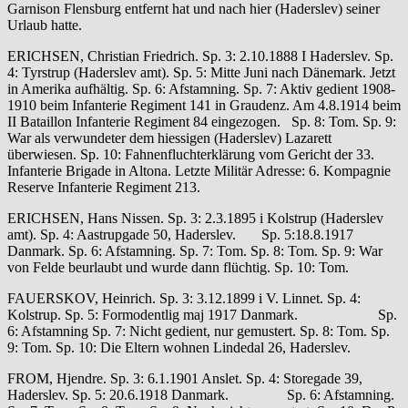
Garnison Flensburg entfernt hat und nach hier (Haderslev) seiner
Urlaub hatte.
ERICHSEN, Christian Friedrich. Sp. 3: 2.10.1888 I Haderslev. Sp.
4: Tyrstrup (Haderslev amt). Sp. 5: Mitte Juni nach Dänemark. Jetzt
in Amerika aufhältig. Sp. 6: Afstamning. Sp. 7: Aktiv gedient 1908-
1910 beim Infanterie Regiment 141 in Graudenz. Am 4.8.1914 beim
II Bataillon Infanterie Regiment 84 eingezogen. Sp. 8: Tom. Sp. 9:
War als verwundeter dem hiessigen (Haderslev) Lazarett
überwiesen. Sp. 10: Fahnenfluchterklärung vom Gericht der 33.
Infanterie Brigade in Altona. Letzte Militär Adresse: 6. Kompagnie
Reserve Infanterie Regiment 213.
ERICHSEN, Hans Nissen. Sp. 3: 2.3.1895 i Kolstrup (Haderslev
amt). Sp. 4: Aastrupgade 50, Haderslev. Sp. 5:18.8.1917
Danmark. Sp. 6: Afstamning. Sp. 7: Tom. Sp. 8: Tom. Sp. 9: War
von Felde beurlaubt und wurde dann flüchtig. Sp. 10: Tom.
FAUERSKOV, Heinrich. Sp. 3: 3.12.1899 i V. Linnet. Sp. 4:
Kolstrup. Sp. 5: Formodentlig maj 1917 Danmark. Sp.
6: Afstamning Sp. 7: Nicht gedient, nur gemustert. Sp. 8: Tom. Sp.
9: Tom. Sp. 10: Die Eltern wohnen Lindedal 26, Haderslev.
FROM, Hjendre. Sp. 3: 6.1.1901 Anslet. Sp. 4: Storegade 39,
Haderslev. Sp. 5: 20.6.1918 Danmark. Sp. 6: Afstamning.