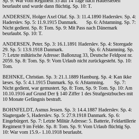
Sp. 9: War vom Regiment 35 auf 14 Tage nach Hadersleben
beurlaubt und wurde dann flüchtig. Sp. 10: T.
ANDERSEN, Holger Axel Olaf. Sp. 3: 11.4.1890 Haderslev. Sp. 4:
Haderslev. Sp. 5: 11.9.1915 Danmark. Sp. 6: Afstamning. Sp. 7:
Nicht gedient. Sp. 8: Tom. Sp. 9: Mit Pass nach Dänemark
beurlaubt. Sp. 10: T.
ANDERSEN, Peter. Sp. 3: 16.1.1891 Haderslev. Sp. 4: Storegade
29. Sp. 5: 13.9.1918 Danmark. Sp. 6: Afstamning. Sp.
7: Letzte miltärische Adresse: Ballonzug 33, Deutsche Feldpost nr.
2059. Sp. 8: Tom. Sp. 9: Vom Urlaub nicht zurückgesteht. Sp. 10:
Tom.
BEHNKE, Christian. Sp. 3: 21.1.1889 Hamburg. Sp. 4: Kan ikke
læses. Sp. 5: 4.1.1915 Danmark. Sp. 6: Afstamning. Sp. 7:
Nicht gedient, war gemustert. Sp. 8: Tom, Sp. 9: Tom. Sp. 10: Am
10.10.1916 auf Grund Der § 140 Ziffer 1 des Strafgestzbuches mit
10 Monate Gefängnis bestraft.
BOHNFELDT, Asmus Jessen. Sp. 3: 14.4.1887 Haderslev. Sp. 4:
Slagtergade 5, Haderslev. Sp. 5: 27.9.1918 Danmark. Sp. 6:
Eingebürgert. Sp. 7: Letzte Militär Adresse: 5. Batterie, Feldartillerie
Regiment 9 im Felde. Sp. 8: Tom. Sp. 9: Vom Urlaub flüchtig Sp.
10: War vom 15.9.- 1.10.1918 beurlaubt.