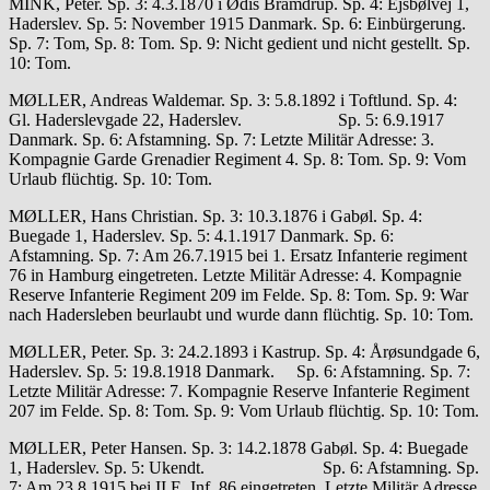
MINK, Peter. Sp. 3: 4.3.1870 i Ødis Bramdrup. Sp. 4: Ejsbølvej 1,
Haderslev. Sp. 5: November 1915 Danmark. Sp. 6: Einbürgerung.
Sp. 7: Tom, Sp. 8: Tom. Sp. 9: Nicht gedient und nicht gestellt. Sp.
10: Tom.
MØLLER, Andreas Waldemar. Sp. 3: 5.8.1892 i Toftlund. Sp. 4:
Gl. Haderslevgade 22, Haderslev. Sp. 5: 6.9.1917
Danmark. Sp. 6: Afstamning. Sp. 7: Letzte Militär Adresse: 3.
Kompagnie Garde Grenadier Regiment 4. Sp. 8: Tom. Sp. 9: Vom
Urlaub flüchtig. Sp. 10: Tom.
MØLLER, Hans Christian. Sp. 3: 10.3.1876 i Gabøl. Sp. 4:
Buegade 1, Haderslev. Sp. 5: 4.1.1917 Danmark. Sp. 6:
Afstamning. Sp. 7: Am 26.7.1915 bei 1. Ersatz Infanterie regiment
76 in Hamburg eingetreten. Letzte Militär Adresse: 4. Kompagnie
Reserve Infanterie Regiment 209 im Felde. Sp. 8: Tom. Sp. 9: War
nach Hadersleben beurlaubt und wurde dann flüchtig. Sp. 10: Tom.
MØLLER, Peter. Sp. 3: 24.2.1893 i Kastrup. Sp. 4: Årøsundgade 6,
Haderslev. Sp. 5: 19.8.1918 Danmark. Sp. 6: Afstamning. Sp. 7:
Letzte Militär Adresse: 7. Kompagnie Reserve Infanterie Regiment
207 im Felde. Sp. 8: Tom. Sp. 9: Vom Urlaub flüchtig. Sp. 10: Tom.
MØLLER, Peter Hansen. Sp. 3: 14.2.1878 Gabøl. Sp. 4: Buegade
1, Haderslev. Sp. 5: Ukendt. Sp. 6: Afstamning. Sp.
7: Am 23.8.1915 bei II E. Inf. 86 eingetreten. Letzte Militär Adresse