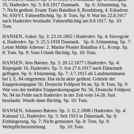
35, Haderslev. Sp. 5: 8.8.1917 Danmark. Sp. 6: Afstamning. Sp.
7: Nicht gedient. Ersatz Train Bataillon 9, Rendsburg, 4. Eskadron.
Nr. 650/VI. Fahnenflüchtig. Sp. 8: Tom. Sp. 9: War bis 22.8.1917
nach Haderslev beurlaubt. Fahnenflüchtig am 8.8.1917. Sp. 10:
Tom.
HANSEN, Anker. Sp. 3: 23.10.1892 i Haderslev. Sp. 4: Havegyde
4, Haderslev. Sp. 5: 25.5.1918 Danmark. Sp. 6: Afstamning. Sp. 7:
Letzte Militär Adresse: 2. Marine Pionier Bataillon 4 L. Komp. Sp.
8: Tom. Sp. 9: Vom Urlaub flüchtig. Sp. 10: Tom.
HANSEN, Jens Børsen. Sp. 3: 20.12.1877 i Haderslev. Sp. 4:
Bispegade 16, Haderslev. Sp. 5: Am 27.6.1917 nach Dänemark
geflogen. Sp. 6: Afstamning. Sp. 7: 3.7.1915 als Landsturmmann
bei I. E. 84 eingetreten. Hat nicht aktiv gedient. Gehörte der
Etappekompagnie 56, Deutsche Feldpost 94 an. Sp. 8: Tom. Sp. 9:
War von der mobilen Etappenkompagnie Nr. 56, Deutsche Feldpost
Nr. 94 im Felde nach Haderslev in der Zeit vom 14-28. Juni
beurlaubt. Wurde dann flüchtig. Sp. 10: Tom.
HANSEN, Johannes Børsen. Sp. 3: 11.2.1898 i Haderslev. Sp. 4:
Katsund 12, Haderslev. Sp. 5: Seit 1915 in Dänemark. Sp. 6:
Einbürgerung. Sp. 7: Nicht gemustert. Sp. 8: Tom. Sp. 9:
Wehrpflichtentziehung. Sp. 10: Tom.