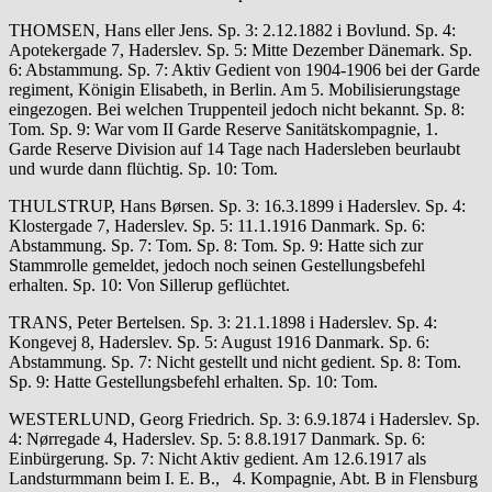
THOMSEN, Hans eller Jens. Sp. 3: 2.12.1882 i Bovlund. Sp. 4:
Apotekergade 7, Haderslev. Sp. 5: Mitte Dezember Dänemark. Sp.
6: Abstammung. Sp. 7: Aktiv Gedient von 1904-1906 bei der Garde
regiment, Königin Elisabeth, in Berlin. Am 5. Mobilisierungstage
eingezogen. Bei welchen Truppenteil jedoch nicht bekannt. Sp. 8:
Tom. Sp. 9: War vom II Garde Reserve Sanitätskompagnie, 1.
Garde Reserve Division auf 14 Tage nach Hadersleben beurlaubt
und wurde dann flüchtig. Sp. 10: Tom.
THULSTRUP, Hans Børsen. Sp. 3: 16.3.1899 i Haderslev. Sp. 4:
Klostergade 7, Haderslev. Sp. 5: 11.1.1916 Danmark. Sp. 6:
Abstammung. Sp. 7: Tom. Sp. 8: Tom. Sp. 9: Hatte sich zur
Stammrolle gemeldet, jedoch noch seinen Gestellungsbefehl
erhalten. Sp. 10: Von Sillerup geflüchtet.
TRANS, Peter Bertelsen. Sp. 3: 21.1.1898 i Haderslev. Sp. 4:
Kongevej 8, Haderslev. Sp. 5: August 1916 Danmark. Sp. 6:
Abstammung. Sp. 7: Nicht gestellt und nicht gedient. Sp. 8: Tom.
Sp. 9: Hatte Gestellungsbefehl erhalten. Sp. 10: Tom.
WESTERLUND, Georg Friedrich. Sp. 3: 6.9.1874 i Haderslev. Sp.
4: Nørregade 4, Haderslev. Sp. 5: 8.8.1917 Danmark. Sp. 6:
Einbürgerung. Sp. 7: Nicht Aktiv gedient. Am 12.6.1917 als
Landsturmmann beim I. E. B., 4. Kompagnie, Abt. B in Flensburg