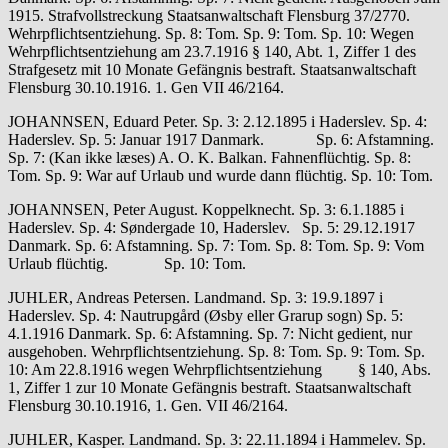
1915. Strafvollstreckung Staatsanwaltschaft Flensburg 37/2770.
Wehrpflichtsentziehung. Sp. 8: Tom. Sp. 9: Tom. Sp. 10: Wegen
Wehrpflichtsentziehung am 23.7.1916 § 140, Abt. 1, Ziffer 1 des
Strafgesetz mit 10 Monate Gefängnis bestraft. Staatsanwaltschaft
Flensburg 30.10.1916. 1. Gen VII 46/2164.
JOHANNSEN, Eduard Peter. Sp. 3: 2.12.1895 i Haderslev. Sp. 4:
Haderslev. Sp. 5: Januar 1917 Danmark. Sp. 6: Afstamning.
Sp. 7: (Kan ikke læses) A. O. K. Balkan. Fahnenflüchtig. Sp. 8:
Tom. Sp. 9: War auf Urlaub und wurde dann flüchtig. Sp. 10: Tom.
JOHANNSEN, Peter August. Koppelknecht. Sp. 3: 6.1.1885 i
Haderslev. Sp. 4: Søndergade 10, Haderslev. Sp. 5: 29.12.1917
Danmark. Sp. 6: Afstamning. Sp. 7: Tom. Sp. 8: Tom. Sp. 9: Vom
Urlaub flüchtig. Sp. 10: Tom.
JUHLER, Andreas Petersen. Landmand. Sp. 3: 19.9.1897 i
Haderslev. Sp. 4: Nautrupgård (Øsby eller Grarup sogn) Sp. 5:
4.1.1916 Danmark. Sp. 6: Afstamning. Sp. 7: Nicht gedient, nur
ausgehoben. Wehrpflichtsentziehung. Sp. 8: Tom. Sp. 9: Tom. Sp.
10: Am 22.8.1916 wegen Wehrpflichtsentziehung § 140, Abs.
1, Ziffer 1 zur 10 Monate Gefängnis bestraft. Staatsanwaltschaft
Flensburg 30.10.1916, 1. Gen. VII 46/2164.
JUHLER, Kasper. Landmand. Sp. 3: 22.11.1894 i Hammelev. Sp.