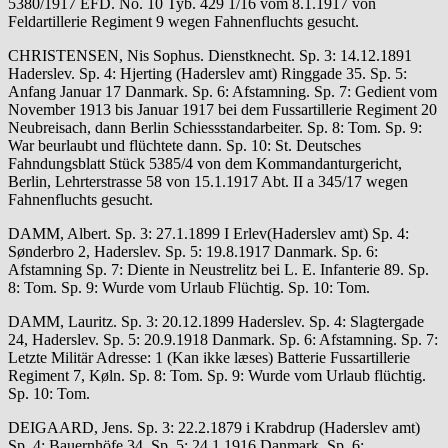
5380/1917 EFD. No. 10 Tyb. 429 1/16 vom 8.1.1917 von
Feldartillerie Regiment 9 wegen Fahnenfluchts gesucht.
CHRISTENSEN, Nis Sophus. Dienstknecht. Sp. 3: 14.12.1891
Haderslev. Sp. 4: Hjerting (Haderslev amt) Ringgade 35. Sp. 5:
Anfang Januar 17 Danmark. Sp. 6: Afstamning. Sp. 7: Gedient vom
November 1913 bis Januar 1917 bei dem Fussartillerie Regiment 20
Neubreisach, dann Berlin Schiessstandarbeiter. Sp. 8: Tom. Sp. 9:
War beurlaubt und flüchtete dann. Sp. 10: St. Deutsches
Fahndungsblatt Stück 5385/4 von dem Kommandanturgericht,
Berlin, Lehrterstrasse 58 von 15.1.1917 Abt. II a 345/17 wegen
Fahnenfluchts gesucht.
DAMM, Albert. Sp. 3: 27.1.1899 I Erlev(Haderslev amt) Sp. 4:
Sønderbro 2, Haderslev. Sp. 5: 19.8.1917 Danmark. Sp. 6:
Afstamning Sp. 7: Diente in Neustrelitz bei L. E. Infanterie 89. Sp.
8: Tom. Sp. 9: Wurde vom Urlaub Flüchtig. Sp. 10: Tom.
DAMM, Lauritz. Sp. 3: 20.12.1899 Haderslev. Sp. 4: Slagtergade
24, Haderslev. Sp. 5: 20.9.1918 Danmark. Sp. 6: Afstamning. Sp. 7:
Letzte Militär Adresse: 1 (Kan ikke læses) Batterie Fussartillerie
Regiment 7, Køln. Sp. 8: Tom. Sp. 9: Wurde vom Urlaub flüchtig.
Sp. 10: Tom.
DEIGAARD, Jens. Sp. 3: 22.2.1879 i Krabdrup (Haderslev amt)
Sp. 4: Bauernhöfe 34. Sp. 5: 24.1.1916 Danmark. Sp. 6: