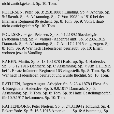
nicht zurückgekehrt. Sp. 10: Tom.
PETERSEN, Peter. Sp. 3: 25.8.1888 i Lunding. Sp. 4: Andrup. Sp.
5: Ukendt. Sp. 6: Afstamning. Sp. 7: Von 1908 bis 1910 bei der
Infanterie Regiment 86 gedient. Sp. 8: Tom. Sp. 9: Vom Urlaub
nicht zurückgekehrt Sp. 10: Tom.
POULSEN, Jørgen Petersen. Sp. 3: 5.12.1892 Skovbølgård
(Aabenraa amt). Sp. 4: Varnæs (Aabenraa amt) Sp. 5: 23.6.1915
Danmark. Sp. 6: Afstamning. Sp. 7: Am 17.2.1915 eingezogen. Sp.
8: Tom. Sp. 9: War nach Hadersleben beurlaubt. Sp. 10: Eltern
wohnen jetzt in Vandling.
RABEN, Martin. Sp. 3: 13.10.1878 i Kolstrup. Sp. 4: Haderslev.
Sp. 5: 3.12.1916 Danmark. Sp. 6: Afstamning. Sp. 7: Am 1.11.1915
bei 1. Ersatz Infanterie Regiment 163 eingestellt. Sp. 8: Tom. Sp. 9:
War nach Hadersleben beurlaubt und wurde flüchtig. Sp. 10: Tom.
RATHJEN, Jørgen Augsut. Arbejder. Sp. 3: 28.4.1878 i Flovt. Sp.
4: Buegade 2, Haderslev. Sp. 5: 9.9.1917 Danmark. Sp. 6:
Afstamning. Sp. 7: Tom. Sp. 8: Tom. Sp. 9: Hatte Gestellungsbefehl
für 10.9.1917 bekommen. Sp. 10: Tom.
RATTENBORG, Peter Nielsen. Sp. 3: 24.3.1894 i Toftlund. Sp. 4:
Eckernförde. Sp. 5: 16.3.1915 Amerika. Sp. 6: Afstamning. Sp.