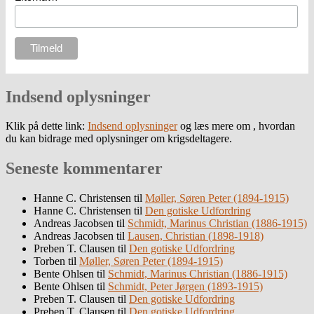
Indsend oplysninger
Klik på dette link:
Indsend oplysninger
og læs mere om , hvordan
du kan bidrage med oplysninger om krigsdeltagere.
Seneste kommentarer
Hanne C. Christensen
til
Møller, Søren Peter (1894-1915)
Hanne C. Christensen
til
Den gotiske Udfordring
Andreas Jacobsen
til
Schmidt, Marinus Christian (1886-1915)
Andreas Jacobsen
til
Lausen, Christian (1898-1918)
Preben T. Clausen
til
Den gotiske Udfordring
Torben
til
Møller, Søren Peter (1894-1915)
Bente Ohlsen
til
Schmidt, Marinus Christian (1886-1915)
Bente Ohlsen
til
Schmidt, Peter Jørgen (1893-1915)
Preben T. Clausen
til
Den gotiske Udfordring
Preben T. Clausen
til
Den gotiske Udfordring