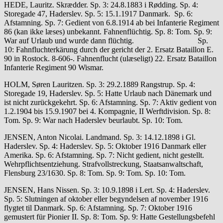
HEDE, Lauritz. Skrædder. Sp. 3: 24.8.1883 i Rødding. Sp. 4:
Storegade 47, Haderslev. Sp. 5: 15.1.1917 Danmark. Sp. 6:
Afstamning. Sp. 7: Gedient von 6.8.1914 ab bei Infanterie Regiment
86 (kan ikke læses) unbekannt. Fahnenflüchtig. Sp. 8: Tom. Sp. 9:
War auf Urlaub und wurde dann flüchtig. Sp.
10: Fahnfluchterkärung durch der gericht der 2. Ersatz Bataillon E.
90 in Rostock. 8-606-. Fahnenflucht (ulæseligt) 22. Ersatz Bataillon
Infanterie Regiment 90 Wismar.
HOLM, Søren Lauritzen. Sp. 3: 29.2.1889 Rangstrup. Sp. 4:
Storegade 19, Haderslev. Sp. 5: Hatte Urlaub nach Dänemark und
ist nicht zurückgekehrt. Sp. 6: Afstamning. Sp. 7: Aktiv gedient von
1.2.1904 bis 15.9.1907 bei 4. Kompagnie, II Werftdivision. Sp. 8:
Tom. Sp. 9: War nach Haderslev beurlaubt. Sp. 10: Tom.
JENSEN, Anton Nicolai. Landmand. Sp. 3: 14.12.1898 i Gl.
Haderslev. Sp. 4: Haderslev. Sp. 5: Oktober 1916 Danmark eller
Amerika. Sp. 6: Afstamning. Sp. 7: Nicht gedient, nicht gestellt.
Wehrpflichtsentziehung. Strafvollstreckung, Staatsanwaltschaft,
Flensburg 23/1630. Sp. 8: Tom. Sp. 9: Tom. Sp. 10: Tom.
JENSEN, Hans Nissen. Sp. 3: 10.9.1898 i Lert. Sp. 4: Haderslev.
Sp. 5: Slutningen af oktober eller begyndelsen af november 1916
flygtet til Danmark. Sp. 6: Afstamning. Sp. 7: Oktober 1916
gemustert für Pionier II. Sp. 8: Tom. Sp. 9: Hatte Gestellungsbefehl