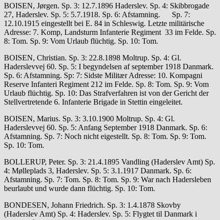
BOISEN, Jørgen. Sp. 3: 12.7.1896 Haderslev. Sp. 4: Skibbrogade
27, Haderslev. Sp. 5: 5.7.1918. Sp. 6: Afstamning. Sp. 7:
12.10.1915 eingestellt bei E. 84 in Schleswig. Letzte militärische
Adresse: 7. Komp, Landsturm Infanterie Regiment 33 im Felde. Sp.
8: Tom. Sp. 9: Vom Urlaub flüchtig. Sp. 10: Tom.
BOISEN, Christian. Sp. 3: 22.8.1898 Moltrup. Sp. 4: Gl.
Haderslevvej 60. Sp. 5: I begyndelsen af september 1918 Danmark.
Sp. 6: Afstamning. Sp: 7: Sidste Militær Adresse: 10. Kompagni
Reserve Infanteri Regiment 212 im Felde. Sp. 8: Tom. Sp. 9: Vom
Urlaub flüchtig. Sp. 10: Das Strafverfahren ist von der Gericht der
Stellvertretende 6. Infanterie Brigade in Stettin eingeleitet.
BOISEN, Marius. Sp. 3: 3.10.1900 Moltrup. Sp. 4: Gl.
Haderslevvej 60. Sp. 5: Anfang September 1918 Danmark. Sp. 6:
Afstamning. Sp. 7: Noch nicht eigestellt. Sp. 8: Tom. Sp. 9: Tom.
Sp. 10: Tom.
BOLLERUP, Peter. Sp. 3: 21.4.1895 Vandling (Haderslev Amt) Sp.
4: Mølleplads 3, Haderslev. Sp. 5: 3.1.1917 Danmark. Sp. 6:
Afstamning. Sp. 7: Tom. Sp. 8: Tom. Sp. 9: War nach Hadersleben
beurlaubt und wurde dann flüchtig. Sp. 10: Tom.
BONDESEN, Johann Friedrich. Sp. 3: 1.4.1878 Skovby
(Haderslev Amt) Sp. 4: Haderslev. Sp. 5: Flygtet til Danmark i