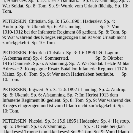
5, Haderslev. Sp. 5: 27.5.1917 Danmark. Sp. 6: Afstamning. Sp. 7:
War Soldat. Sp. 8: Tom. Sp. 9: Wurde vom Urlaub flüchtig. Sp. 10:
Tom.
PETERSEN, Christian. Sp. 3: 15.6.1890 i Haderslev. Sp. 4:
Andrup. Sp. 5: Ukendt Sp. 6: Afstamning. Sp. 7: Von
1910-1912 bei der Infanterie Regiment 86 gedient. Sp. 8: Tom. Sp.
9: War während des Krieges eingezogen und ist vom Urlaub nicht
zurückgekehrt. Sp. 10: Tom.
PETERSEN, Friedrich Christian. Sp. 3: 1.6.1896 i Ø. Løgum
(Aabenraa amt) Sp. 4: Sommersted. Sp. 5: Oktober
1916 Danmark. Sp. 6: Afstamning. Sp. 7: War Soldat. Letzte Militär
Adresse: 2. Kompagnie Ersatz Bataillon Infanterie Regiment 117 in
Mainz. Sp. 8: Tom. Sp. 9: War nach Hadersleben beurlaubt. Sp.
10. Tom.
PETERSEN, Ingwert. Sp. 3: 12.6.1892 i Lunding. Sp. 4: Andrup.
Sp. 5: Ukendt. Sp. 6: Afstamning. Sp. 7: Im Herbst 1913 dem
Infanterie Regiment 86 gedient. Sp. 8: Tom. Sp. 9: War während des
Krieges eingezogen und ist vom Urlaub nicht zurückgekehrt. Sp.
10: Tom.
PETERSEN, Nicolai. Sp. 3: 15.9.1895 i Haderslev. Sp. 4: Hajstrup.
Sp. 5: Ukendt. Sp. 6: Afstamning. Sp. 7: Diente bei (kan
ikke læses) Truppe (kan ikke læses) Sp. 8: Tom. Sp. 9: Vom Urlaub