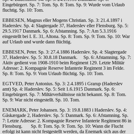
Eingebürgert. Sp. 7: Tom. Sp. 8: Tom. Sp. 9: Wurde vom Urlaub
fluchtig. Sp. 10: Tom.
EBBESEN, Magnus eller Mogens Christian. Sp. 3: 21.4.1897 i
Haderslev. Sp. 4: Slagtergade 37, Haderslev eller Flensburg. Sp. 5:
29.5.1917 Danmark. Sp. 6: Afstamning. Sp. 7: Am 5.3.1916
eingestellt bei I. E. 31, Altona. Sp. 8: Tom. Sp. 9: Tom. Sp. 10: War
auf Urlaub und wurde dann flüchtig.
EBBESEN, Peter. Sp. 3: 27.4.1886 Haderslev. Sp. 4: Slagtergade
37, Haderslev. Sp. 5: 30.8.18 Danmark. Sp. 6: Afstamning. Sp. 7:
Aktiv gedient von 1908-1910 beim Regiment 129. Letzte Militär
Adresse: 2. Kompagnie Reserve Infanterie Regiment 3 im Felde.
Sp. 8: Tom. Sp. 9: Vom Urlaub flüchtig. Sp. 10: Tom.
EGTVED, Peter Antonius. Sp. 3: 2.4.1895 i Grarup (Haderslev
amt) Sp. 4: Haderslev. Sp. 5: Seit 1.6.1915 Danmark. Sp. 6:
Eingebürgert. Sp. 7: Miltärverhältnisse nicht bekannt. Sp. 8: Tom.
Sp. 9: War nicht eingestellt. Sp. 10. Tom.
ENEMARK, Peter Johansen. Sp. 3: 19.8.1883 i Haderslev. Sp. 4:
Gåskærgade 2, Haderslev. Sp. 5: Danmark. Sp. 6: Afstamning. Sp.
7: Letzte Adresse: 2. Kompagnie Reserve Infanterie Regitment 86 in
Flensburg. Sp. 8: Tom. Sp. 9: Tom. Sp. 10: Wann die Flucht
erfolgt ist kann nicht festgestellt werden, da Enemark sich aus der