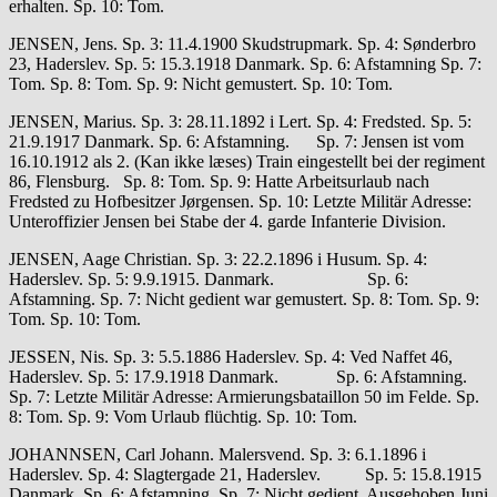
erhalten. Sp. 10: Tom.
JENSEN, Jens. Sp. 3: 11.4.1900 Skudstrupmark. Sp. 4: Sønderbro
23, Haderslev. Sp. 5: 15.3.1918 Danmark. Sp. 6: Afstamning Sp. 7:
Tom. Sp. 8: Tom. Sp. 9: Nicht gemustert. Sp. 10: Tom.
JENSEN, Marius. Sp. 3: 28.11.1892 i Lert. Sp. 4: Fredsted. Sp. 5:
21.9.1917 Danmark. Sp. 6: Afstamning. Sp. 7: Jensen ist vom
16.10.1912 als 2. (Kan ikke læses) Train eingestellt bei der regiment
86, Flensburg. Sp. 8: Tom. Sp. 9: Hatte Arbeitsurlaub nach
Fredsted zu Hofbesitzer Jørgensen. Sp. 10: Letzte Militär Adresse:
Unteroffizier Jensen bei Stabe der 4. garde Infanterie Division.
JENSEN, Aage Christian. Sp. 3: 22.2.1896 i Husum. Sp. 4:
Haderslev. Sp. 5: 9.9.1915. Danmark. Sp. 6:
Afstamning. Sp. 7: Nicht gedient war gemustert. Sp. 8: Tom. Sp. 9:
Tom. Sp. 10: Tom.
JESSEN, Nis. Sp. 3: 5.5.1886 Haderslev. Sp. 4: Ved Naffet 46,
Haderslev. Sp. 5: 17.9.1918 Danmark. Sp. 6: Afstamning.
Sp. 7: Letzte Militär Adresse: Armierungsbataillon 50 im Felde. Sp.
8: Tom. Sp. 9: Vom Urlaub flüchtig. Sp. 10: Tom.
JOHANNSEN, Carl Johann. Malersvend. Sp. 3: 6.1.1896 i
Haderslev. Sp. 4: Slagtergade 21, Haderslev. Sp. 5: 15.8.1915
Danmark. Sp. 6: Afstamning. Sp. 7: Nicht gedient. Ausgehoben Juni