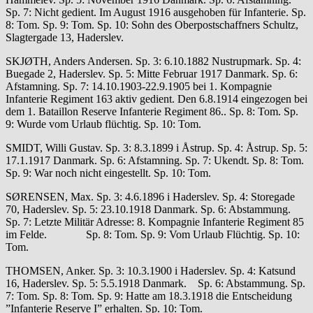
Sp. 7: Nicht gedient. Im August 1916 ausgehoben für Infanterie. Sp.
8: Tom. Sp. 9: Tom. Sp. 10: Sohn des Oberpostschaffners Schultz,
Slagtergade 13, Haderslev.
SKJØTH, Anders Andersen. Sp. 3: 6.10.1882 Nustrupmark. Sp. 4:
Buegade 2, Haderslev. Sp. 5: Mitte Februar 1917 Danmark. Sp. 6:
Afstamning. Sp. 7: 14.10.1903-22.9.1905 bei 1. Kompagnie
Infanterie Regiment 163 aktiv gedient. Den 6.8.1914 eingezogen bei
dem 1. Bataillon Reserve Infanterie Regiment 86.. Sp. 8: Tom. Sp.
9: Wurde vom Urlaub flüchtig. Sp. 10: Tom.
SMIDT, Willi Gustav. Sp. 3: 8.3.1899 i Åstrup. Sp. 4: Åstrup. Sp. 5:
17.1.1917 Danmark. Sp. 6: Afstamning. Sp. 7: Ukendt. Sp. 8: Tom.
Sp. 9: War noch nicht eingestellt. Sp. 10: Tom.
SØRENSEN, Max. Sp. 3: 4.6.1896 i Haderslev. Sp. 4: Storegade
70, Haderslev. Sp. 5: 23.10.1918 Danmark. Sp. 6: Abstammung.
Sp. 7: Letzte Militär Adresse: 8. Kompagnie Infanterie Regiment 85
im Felde. Sp. 8: Tom. Sp. 9: Vom Urlaub Flüchtig. Sp. 10:
Tom.
THOMSEN, Anker. Sp. 3: 10.3.1900 i Haderslev. Sp. 4: Katsund
16, Haderslev. Sp. 5: 5.5.1918 Danmark. Sp. 6: Abstammung. Sp.
7: Tom. Sp. 8: Tom. Sp. 9: Hatte am 18.3.1918 die Entscheidung
”Infanterie Reserve I” erhalten. Sp. 10: Tom.