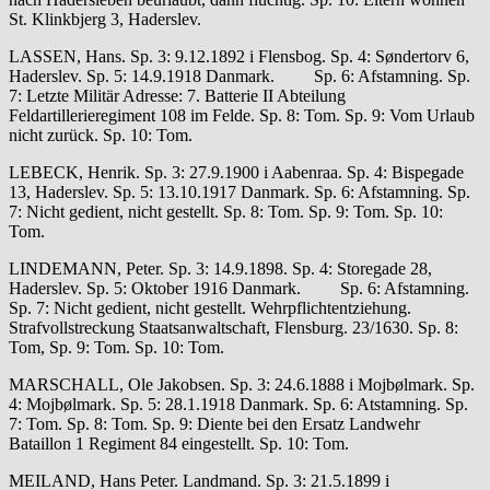
St. Klinkbjerg 3, Haderslev.
LASSEN, Hans. Sp. 3: 9.12.1892 i Flensbog. Sp. 4: Søndertorv 6,
Haderslev. Sp. 5: 14.9.1918 Danmark. Sp. 6: Afstamning. Sp.
7: Letzte Militär Adresse: 7. Batterie II Abteilung
Feldartillerieregiment 108 im Felde. Sp. 8: Tom. Sp. 9: Vom Urlaub
nicht zurück. Sp. 10: Tom.
LEBECK, Henrik. Sp. 3: 27.9.1900 i Aabenraa. Sp. 4: Bispegade
13, Haderslev. Sp. 5: 13.10.1917 Danmark. Sp. 6: Afstamning. Sp.
7: Nicht gedient, nicht gestellt. Sp. 8: Tom. Sp. 9: Tom. Sp. 10:
Tom.
LINDEMANN, Peter. Sp. 3: 14.9.1898. Sp. 4: Storegade 28,
Haderslev. Sp. 5: Oktober 1916 Danmark. Sp. 6: Afstamning.
Sp. 7: Nicht gedient, nicht gestellt. Wehrpflichtentziehung.
Strafvollstreckung Staatsanwaltschaft, Flensburg. 23/1630. Sp. 8:
Tom, Sp. 9: Tom. Sp. 10: Tom.
MARSCHALL, Ole Jakobsen. Sp. 3: 24.6.1888 i Mojbølmark. Sp.
4: Mojbølmark. Sp. 5: 28.1.1918 Danmark. Sp. 6: Atstamning. Sp.
7: Tom. Sp. 8: Tom. Sp. 9: Diente bei den Ersatz Landwehr
Bataillon 1 Regiment 84 eingestellt. Sp. 10: Tom.
MEILAND, Hans Peter. Landmand. Sp. 3: 21.5.1899 i