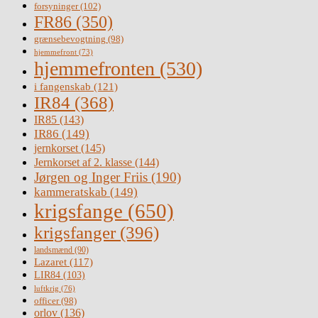
forsyninger
(102)
FR86
(350)
grænsebevogtning
(98)
hjemmefront
(73)
hjemmefronten
(530)
i fangenskab
(121)
IR84
(368)
IR85
(143)
IR86
(149)
jernkorset
(145)
Jernkorset af 2. klasse
(144)
Jørgen og Inger Friis
(190)
kammeratskab
(149)
krigsfange
(650)
krigsfanger
(396)
landsmænd
(90)
Lazaret
(117)
LIR84
(103)
luftkrig
(76)
officer
(98)
orlov
(136)