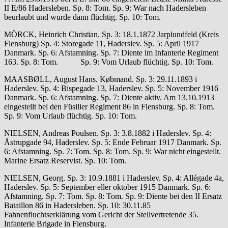
II E/86 Hadersleben. Sp. 8: Tom. Sp. 9: War nach Hadersleben
beurlaubt und wurde dann flüchtig. Sp. 10: Tom.
MÖRCK, Heinrich Christian. Sp. 3: 18.1.1872 Jarplundfeld (Kreis
Flensburg) Sp. 4: Storegade 11, Haderslev. Sp. 5: April 1917
Danmark. Sp. 6: Afstamning. Sp. 7: Diente im Infanterie Regiment
163. Sp. 8: Tom. Sp. 9: Vom Urlaub flüchtig. Sp. 10: Tom.
MAASBØLL, August Hans. Købmand. Sp. 3: 29.11.1893 i
Haderslev. Sp. 4: Bispegade 13, Haderslev. Sp. 5: November 1916
Danmark. Sp. 6: Afstamning. Sp. 7: Diente aktiv. Am 13.10.1913
eingestellt bei den Füsilier Regiment 86 in Flensburg. Sp. 8: Tom.
Sp. 9: Vom Urlaub flüchtig. Sp. 10: Tom.
NIELSEN, Andreas Poulsen. Sp. 3: 3.8.1882 i Haderslev. Sp. 4:
Åstrupgade 94, Haderslev. Sp. 5: Ende Februar 1917 Danmark. Sp.
6: Afstamning. Sp. 7: Tom. Sp. 8: Tom. Sp. 9: War nicht eingestellt.
Marine Ersatz Reservist. Sp. 10: Tom.
NIELSEN, Georg. Sp. 3: 10.9.1881 i Haderslev. Sp. 4: Allégade 4a,
Haderslev. Sp. 5: September eller oktober 1915 Danmark. Sp. 6:
Afstamning. Sp. 7: Tom. Sp. 8: Tom. Sp. 9: Diente bei den II Ersatz
Bataillon 86 in Hadersleben. Sp. 10: 30.11.85
Fahnenfluchtserklärung vom Gericht der Stellvertretende 35.
Infanterie Brigade in Flensburg.