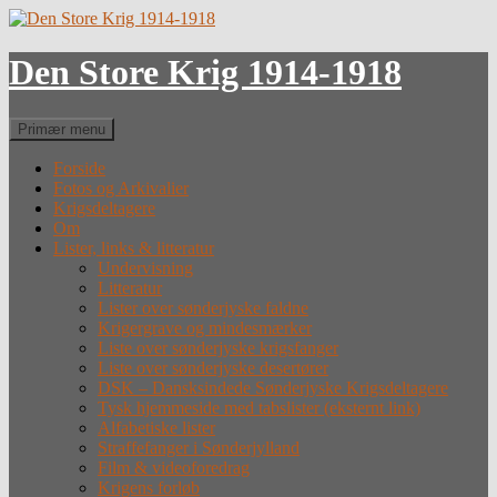
Hop
til
indhold
Den Store Krig 1914-1918
Søg
Primær menu
Forside
Fotos og Arkivalier
Krigsdeltagere
Om
Lister, links & litteratur
Undervisning
Litteratur
Lister over sønderjyske faldne
Krigergrave og mindesmærker
Liste over sønderjyske krigsfanger
Liste over sønderjyske desertører
DSK – Dansksindede Sønderjyske Krigsdeltagere
Tysk hjemmeside med tabslister (eksternt link)
Alfabetiske lister
Straffefanger i Sønderjylland
Film & videoforedrag
Krigens forløb