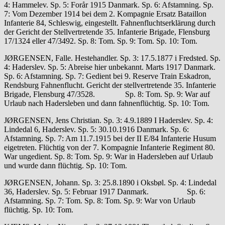
4: Hammelev. Sp. 5: Forår 1915 Danmark. Sp. 6: Afstamning. Sp.
7: Vom Dezember 1914 bei dem 2. Kompagnie Ersatz Bataillon
Infanterie 84, Schleswig, eingestellt. Fahnenfluchtserklärung durch
der Gericht der Stellvertretende 35. Infanterie Brigade, Flensburg
17/1324 eller 47/3492. Sp. 8: Tom. Sp. 9: Tom. Sp. 10: Tom.
JØRGENSEN, Falle. Hestehandler. Sp. 3: 17.5.1877 i Fredsted. Sp.
4: Haderslev. Sp. 5: Abreise hier unbekannt. Marts 1917 Danmark.
Sp. 6: Afstamning. Sp. 7: Gedient bei 9. Reserve Train Eskadron,
Rendsburg Fahnenflucht. Gericht der stellvertretende 35. Infanterie
Brigade, Flensburg 47/3528. Sp. 8: Tom. Sp. 9: War auf
Urlaub nach Hadersleben und dann fahnenflüchtig. Sp. 10: Tom.
JØRGENSEN, Jens Christian. Sp. 3: 4.9.1889 I Haderslev. Sp. 4:
Lindedal 6, Haderslev. Sp. 5: 30.10.1916 Danmark. Sp. 6:
Afstamning. Sp. 7: Am 11.7.1915 bei der II E/84 Infanterie Husum
eigetreten. Flüchtig von der 7. Kompagnie Infanterie Regiment 80.
War ungedient. Sp. 8: Tom. Sp. 9: War in Hadersleben auf Urlaub
und wurde dann flüchtig. Sp. 10: Tom.
JØRGENSEN, Johann. Sp. 3: 25.8.1890 i Oksbøl. Sp. 4: Lindedal
36, Haderslev. Sp. 5: Februar 1917 Danmark. Sp. 6:
Afstamning. Sp. 7: Tom. Sp. 8: Tom. Sp. 9: War von Urlaub
flüchtig. Sp. 10: Tom.