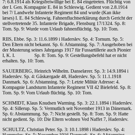
7: 6.8.1914 als Kriegsfreiwillige bei E. 84 eingetreten. Flüchtig von
der I. Gen. Kompagnie E. 84 in Schleswig. Gedient von 2.8.1914
bei 7/ Landwehr Infanterie Regiment 84 und wurde (Kan ikke
læses) I. E. 84 Schleswig. Fahnenfluchtserklärung durch Gericht der
stellvertretende 35. Infanterie Brigade, Flensburg 17/1324. Sp. 8:
Tom. Sp. 9: Wurde vom Urlaub fahnenflüchtig. Sp. 10: Tom.
RIIS, Ebbe. Sp. 3: 11.6.1899 i Haderslev. Sp. 4: Tornum. Sp. 5:
Den Eltern nicht bekannt. Sp. 6: Afstamning. Sp. 7: Ausgehoben bei
der Musterung seines Jahrgangs 1917 für Fussartillerie auch Pionier
I, K. I. Sp. 8: Tom. Sp. 9: Gestellungsbefehl hat er nicht
erhalten. Sp. 10: Tom.
SAUERBERG, Heinrich Wilhelm. Danselærer. Sp. 3: 14.9.1894 i
Haderslev. Sp. 4: Gåskærgade 48, Haderslev. Sp. 5: 11.1.1918
Danmark. Sp. 6: Afstamning. Sp. 7: Letzte Militär Adresse: 4.
Kompagnie Landsturm Infanterie Regiment VII 42 Bielefeld. Sp. 8:
Tom. Sp. 9: Vom Urlaub flüchtig. Sp. 10: Tom.
SCHMIDT, Klaus Knudsen Warming. Sp. 3: 22.1.1894 i Haderslev.
Sp. 4: Sillerup. Sp. 5: Vermutlich seit November 1913 in Dänemark.
Sp. 6: Abstammung. Sp. 7: Nicht gestellt. Sp. 8: Tom. Sp. 9: Hatte
nicht gedient. Sp. 10: Die Eltern wohnen Ved Naffet 7, Haderslev.
SCHULTZ, Christian Peter. Sp. 3: 10.1.1898 i Haderslev. Sp. 4:
Hammelev. Sp. 5: November 1916 Danmark. Sp. 6: Afstamning.