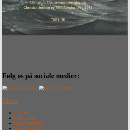
Følg os på sociale medier:
Meta
Log ind
Indlægsfeed
Kommentarfeed
WordPress.org