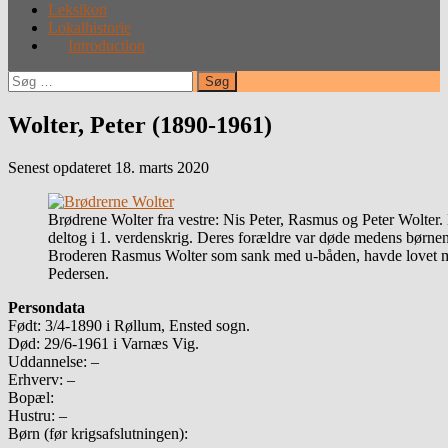
Leksikon
Lokalhistorie
Introduction
Søg
efter:
Wolter, Peter (1890-1961)
Senest opdateret 18. marts 2020
Brødrene Wolter fra vestre: Nis Peter, Rasmus og Peter Wolter
deltog i 1. verdenskrig. Deres forældre var døde medens børnene
Broderen Rasmus Wolter som sank med u-båden, havde lovet min
Pedersen.
Persondata
Født: 3/4-1890 i Røllum, Ensted sogn.
Død: 29/6-1961 i Varnæs Vig.
Uddannelse: –
Erhverv: –
Bopæl:
Hustru: –
Børn (før krigsafslutningen):