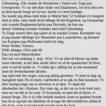
Udrustning. Alle strakte de Hænderne i Vejret som Tegn paa
Overgivelse. Vi var slet ikke stolte ved Situationen, for hvis blot een
af dem havde brugt sit Gevær, havde vi været færdige.
Nu kunde jeg altsaa med mine to Mænd føre 52 Soldater (vi fangede
dem jo ikke, men fandt dem) tilbage til mit Regiment, og forstaaeligt
nok rystede Regimentschefen paa Hovedet, da han saa
denne Afdeling russiske Soldater med fuld Udrustning.
To Dage senere blev jeg saaret af en russisk Granat. Resultatet var,
at jeg maatte tilbringe syv Maaneder paa Lazaretterne, og hermed
var Kampen paa Østfronten forbi for mig.
Peter Wolter, Varnæs.
DSK årbøger 1954 side 69
Paa vej mod Marnefloden
Det var vel omkring 1. sept. 1914. Vi var nået til Marne og måtte
snart erkende, at det ikke skulle blive en så let spadseretur til Paris,
som vi havde tænkt os. Vi måtte gå i stilling for at yde modstand
mod de fremrykkende fjender.
Jeg oplevede her noget, som jeg aldrig glemmer. Vi stod en dag og
manglede kød. På en mark i nærheden af os gik en flok kreaturer. Vi
blev hurtigt enige om at rekvirere et af dem. Vi skød det
allerbedste dyr i flokken. Det viste sig, at det var en kvie med kalv,
men nu var det jo for sent. Vi forsynede os med det af dyret, vi
kunne bruge. Da vi så ville forlade marken, kom en gammel bonde
hen til os og bad om tilladelse til at tage det tiloversblevne affald af
den kvie, som vi tyveknægte havde ranet fra ham.