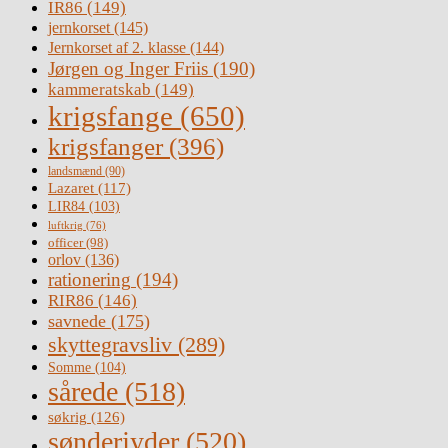
IR86
(149)
jernkorset
(145)
Jernkorset af 2. klasse
(144)
Jørgen og Inger Friis
(190)
kammeratskab
(149)
krigsfange
(650)
krigsfanger
(396)
landsmænd
(90)
Lazaret
(117)
LIR84
(103)
luftkrig
(76)
officer
(98)
orlov
(136)
rationering
(194)
RIR86
(146)
savnede
(175)
skyttegravsliv
(289)
Somme
(104)
sårede
(518)
søkrig
(126)
sønderjyder
(520)