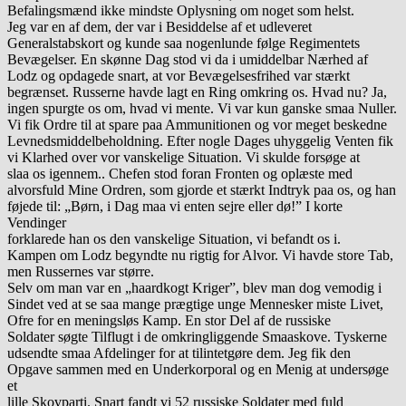
Befalingsmænd ikke mindste Oplysning om noget som helst.
Jeg var en af dem, der var i Besiddelse af et udleveret
Generalstabskort og kunde saa nogenlunde følge Regimentets
Bevægelser. En skønne Dag stod vi da i umiddelbar Nærhed af
Lodz og opdagede snart, at vor Bevægelsesfrihed var stærkt
begrænset. Russerne havde lagt en Ring omkring os. Hvad nu? Ja,
ingen spurgte os om, hvad vi mente. Vi var kun ganske smaa Nuller.
Vi fik Ordre til at spare paa Ammunitionen og vor meget beskedne
Levnedsmiddelbeholdning. Efter nogle Dages uhyggelig Venten fik
vi Klarhed over vor vanskelige Situation. Vi skulde forsøge at
slaa os igennem.. Chefen stod foran Fronten og oplæste med
alvorsfuld Mine Ordren, som gjorde et stærkt Indtryk paa os, og han
føjede til: „Børn, i Dag maa vi enten sejre eller dø!” I korte
Vendinger
forklarede han os den vanskelige Situation, vi befandt os i.
Kampen om Lodz begyndte nu rigtig for Alvor. Vi havde store Tab,
men Russernes var større.
Selv om man var en „haardkogt Kriger”, blev man dog vemodig i
Sindet ved at se saa mange prægtige unge Mennesker miste Livet,
Ofre for en meningsløs Kamp. En stor Del af de russiske
Soldater søgte Tilflugt i de omkringliggende Smaaskove. Tyskerne
udsendte smaa Afdelinger for at tilintetgøre dem. Jeg fik den
Opgave sammen med en Underkorporal og en Menig at undersøge
et
lille Skovparti. Snart fandt vi 52 russiske Soldater med fuld