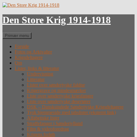
Hop
til
indhold
Den Store Krig 1914-1918
Søg
Primær menu
Forside
Fotos og Arkivalier
Krigsdeltagere
Om
Lister, links & litteratur
Undervisning
Litteratur
Lister over sønderjyske faldne
Krigergrave og mindesmærker
Liste over sønderjyske krigsfanger
Liste over sønderjyske desertører
DSK – Dansksindede Sønderjyske Krigsdeltagere
Tysk hjemmeside med tabslister (eksternt link)
Alfabetiske lister
Straffefanger i Sønderjylland
Film & videoforedrag
Krigens forløb