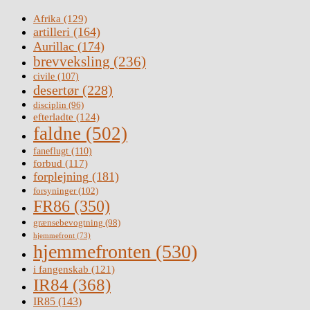
Afrika
(129)
artilleri
(164)
Aurillac
(174)
brevveksling
(236)
civile
(107)
desertør
(228)
disciplin
(96)
efterladte
(124)
faldne
(502)
faneflugt
(110)
forbud
(117)
forplejning
(181)
forsyninger
(102)
FR86
(350)
grænsebevogtning
(98)
hjemmefront
(73)
hjemmefronten
(530)
i fangenskab
(121)
IR84
(368)
IR85
(143)