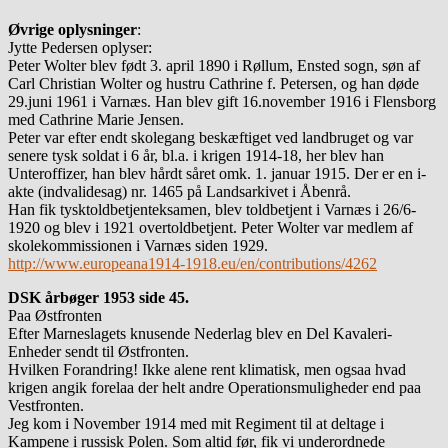
Øvrige oplysninger
:
Jytte Pedersen oplyser:
Peter Wolter blev født 3. april 1890 i Røllum, Ensted sogn, søn af
Carl Christian Wolter og hustru Cathrine f. Petersen, og han døde
29.juni 1961 i Varnæs. Han blev gift 16.november 1916 i Flensborg
med Cathrine Marie Jensen.
Peter var efter endt skolegang beskæftiget ved landbruget og var
senere tysk soldat i 6 år, bl.a. i krigen 1914-18, her blev han
Unteroffizer, han blev hårdt såret omk. 1. januar 1915. Der er en i-
akte (indvalidesag) nr. 1465 på Landsarkivet i Åbenrå.
Han fik tysktoldbetjenteksamen, blev toldbetjent i Varnæs i 26/6-
1920 og blev i 1921 overtoldbetjent. Peter Wolter var medlem af
skolekommissionen i Varnæs siden 1929.
http://www.europeana1914-1918.eu/en/contributions/4262
DSK årbøger 1953 side 45.
Paa Østfronten
Efter Marneslagets knusende Nederlag blev en Del Kavaleri-
Enheder sendt til Østfronten.
Hvilken Forandring! Ikke alene rent klimatisk, men ogsaa hvad
krigen angik forelaa der helt andre Operationsmuligheder end paa
Vestfronten.
Jeg kom i November 1914 med mit Regiment til at deltage i
Kampene i russisk Polen. Som altid før, fik vi underordnede