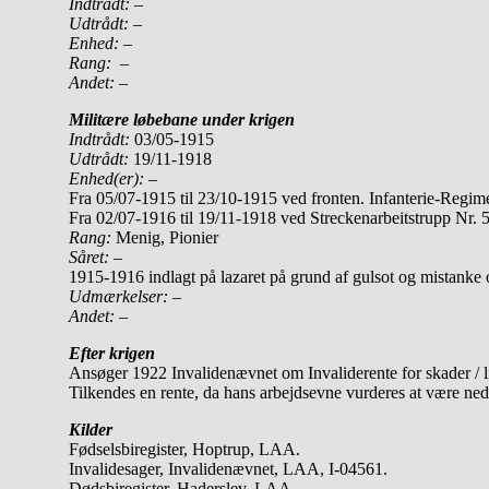
Indtrådt:
–
Udtrådt:
–
Enhed:
–
Rang:
–
Andet:
–
Militære løbebane under krigen
Indtrådt:
03/05-1915
Udtrådt:
19/11-1918
Enhed(er):
–
Fra 05/07-1915 til 23/10-1915 ved fronten. Infanterie-Regi
Fra 02/07-1916 til 19/11-1918 ved Streckenarbeitstrupp Nr. 
Rang:
Menig, Pionier
Såret:
–
1915-1916 indlagt på lazaret på grund af gulsot og mistanke 
Udmærkelser: –
Andet:
–
Efter krigen
Ansøger 1922 Invalidenævnet om Invaliderente for skader / lid
Tilkendes en rente, da hans arbejdsevne vurderes at være ne
Kilder
Fødselsbiregister, Hoptrup, LAA.
Invalidesager, Invalidenævnet, LAA, I-04561.
Dødsbiregister, Haderslev, LAA.