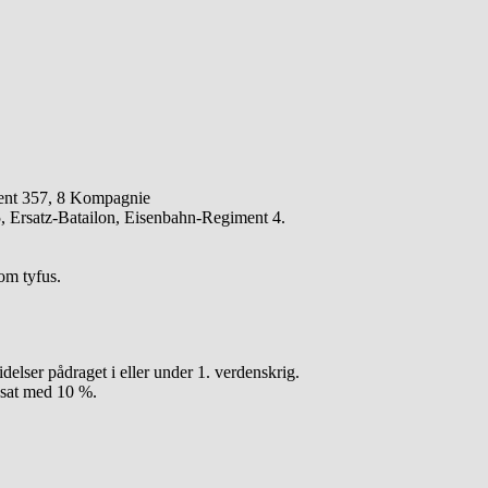
ment 357, 8 Kompagnie
5, Ersatz-Batailon, Eisenbahn-Regiment 4.
om tyfus.
elser pådraget i eller under 1. verdenskrig.
dsat med 10 %.