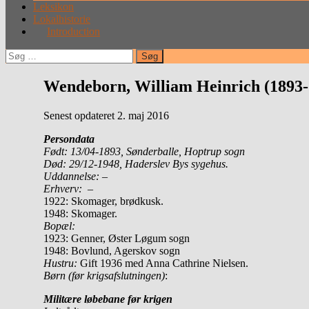
Leksikon
Lokalhistorie
Introduction
Søg
efter:
Wendeborn, William Heinrich (1893-
Senest opdateret 2. maj 2016
Persondata
Født:
13/04-1893, Sønderballe, Hoptrup sogn
Død:
29/12-1948, Haderslev Bys sygehus.
U
ddannelse:
–
Erhverv:
–
1922: Skomager, brødkusk.
1948: Skomager.
Bopæl:
1923: Genner, Øster Løgum sogn
1948: Bovlund, Agerskov sogn
Hustru:
Gift 1936 med Anna Cathrine Nielsen.
Børn (før krigsafslutningen)
:
Militære løbebane før krigen