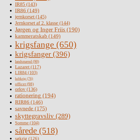
IR85
(143)
IR86
(149)
jernkorset
(145)
Jernkorset af 2. klasse
(144)
Jørgen og Inger Friis
(190)
kammeratskab
(149)
krigsfange
(650)
krigsfanger
(396)
landsmænd
(90)
Lazaret
(117)
LIR84
(103)
luftkrig
(76)
officer
(98)
orlov
(136)
rationering
(194)
RIR86
(146)
savnede
(175)
skyttegravsliv
(289)
Somme
(104)
sårede
(518)
søkrig
(126)