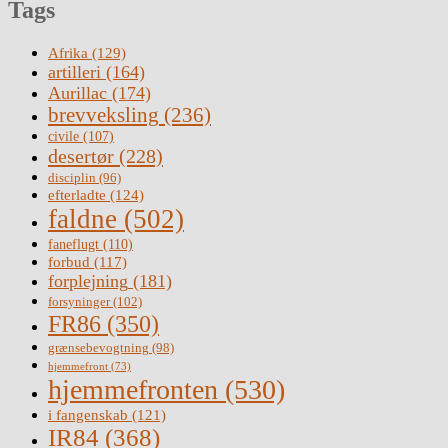
Tags
Afrika
(129)
artilleri
(164)
Aurillac
(174)
brevveksling
(236)
civile
(107)
desertør
(228)
disciplin
(96)
efterladte
(124)
faldne
(502)
faneflugt
(110)
forbud
(117)
forplejning
(181)
forsyninger
(102)
FR86
(350)
grænsebevogtning
(98)
hjemmefront
(73)
hjemmefronten
(530)
i fangenskab
(121)
IR84
(368)