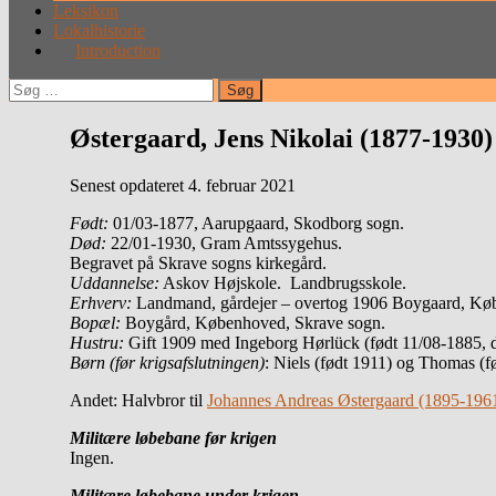
Leksikon
Lokalhistorie
Introduction
Søg
efter:
Østergaard, Jens Nikolai (1877-1930)
Senest opdateret 4. februar 2021
Født:
01/03-1877, Aarupgaard, Skodborg sogn.
Død:
22/01-1930, Gram Amtssygehus.
Begravet på Skrave sogns kirkegård.
Uddannelse:
Askov Højskole. Landbrugsskole.
Erhverv:
Landmand, gårdejer – overtog 1906 Boygaard, Kø
Bopæl:
Boygård, Københoved, Skrave sogn.
Hustru:
Gift 1909 med Ingeborg Hørlück (født 11/08-1885, 
Børn (før krigsafslutningen)
: Niels (født 1911) og Thomas (fø
Andet: Halvbror til
Johannes Andreas Østergaard (1895-196
Militære løbebane før krigen
Ingen.
Militære løbebane under krigen