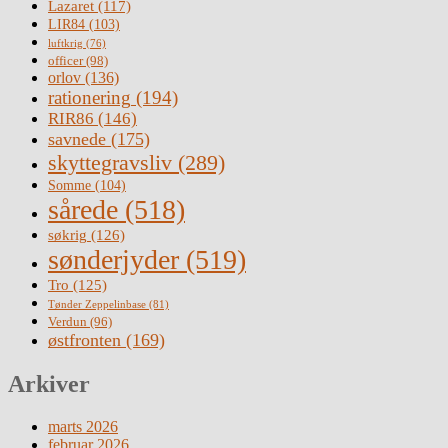
Lazaret
(117)
LIR84
(103)
luftkrig
(76)
officer
(98)
orlov
(136)
rationering
(194)
RIR86
(146)
savnede
(175)
skyttegravsliv
(289)
Somme
(104)
sårede
(518)
søkrig
(126)
sønderjyder
(519)
Tro
(125)
Tønder Zeppelinbase
(81)
Verdun
(96)
østfronten
(169)
Arkiver
marts 2026
februar 2026