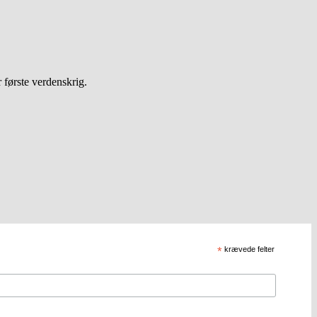
første verdenskrig.
*
krævede felter