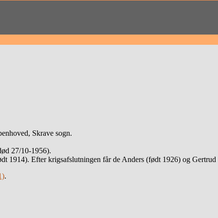
benhoved, Skrave sogn.
død 27/10-1956).
dt 1914). Efter krigsafslutningen får de Anders (født 1926) og Gertrud 
1)
.