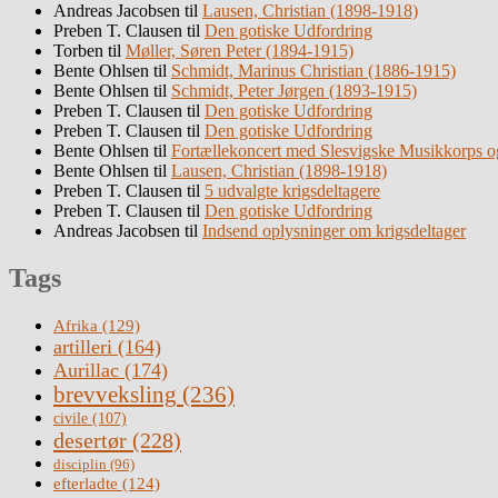
Andreas Jacobsen
til
Lausen, Christian (1898-1918)
Preben T. Clausen
til
Den gotiske Udfordring
Torben
til
Møller, Søren Peter (1894-1915)
Bente Ohlsen
til
Schmidt, Marinus Christian (1886-1915)
Bente Ohlsen
til
Schmidt, Peter Jørgen (1893-1915)
Preben T. Clausen
til
Den gotiske Udfordring
Preben T. Clausen
til
Den gotiske Udfordring
Bente Ohlsen
til
Fortællekoncert med Slesvigske Musikkorps o
Bente Ohlsen
til
Lausen, Christian (1898-1918)
Preben T. Clausen
til
5 udvalgte krigsdeltagere
Preben T. Clausen
til
Den gotiske Udfordring
Andreas Jacobsen
til
Indsend oplysninger om krigsdeltager
Tags
Afrika
(129)
artilleri
(164)
Aurillac
(174)
brevveksling
(236)
civile
(107)
desertør
(228)
disciplin
(96)
efterladte
(124)