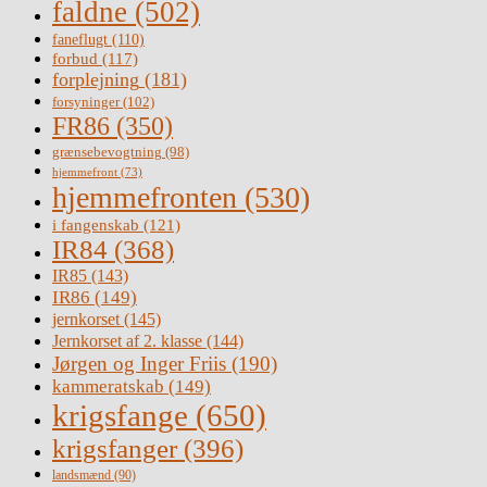
faldne
(502)
faneflugt
(110)
forbud
(117)
forplejning
(181)
forsyninger
(102)
FR86
(350)
grænsebevogtning
(98)
hjemmefront
(73)
hjemmefronten
(530)
i fangenskab
(121)
IR84
(368)
IR85
(143)
IR86
(149)
jernkorset
(145)
Jernkorset af 2. klasse
(144)
Jørgen og Inger Friis
(190)
kammeratskab
(149)
krigsfange
(650)
krigsfanger
(396)
landsmænd
(90)