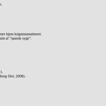
n.
er hjem krigstraumatiseret.
amt af ”spansk syge”.
 1.
borg Slot, 2008).