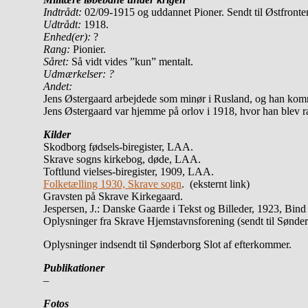
Indtrådt:
02/09-1915 og uddannet Pioner. Sendt til Østfronte
Udtrådt:
1918.
Enhed(er):
?
Rang:
Pionier.
Såret:
Så vidt vides ”kun” mentalt.
Udmærkelser:
?
Andet:
Jens Østergaard arbejdede som minør i Rusland, og han komm
Jens Østergaard var hjemme på orlov i 1918, hvor han blev r
Kilder
Skodborg fødsels-biregister, LAA.
Skrave sogns kirkebog, døde, LAA.
Toftlund vielses-biregister, 1909, LAA.
Folketælling 1930, Skrave sogn
. (eksternt link)
Gravsten på Skrave Kirkegaard.
Jespersen, J.: Danske Gaarde i Tekst og Billeder, 1923, Bind
Oplysninger fra Skrave Hjemstavnsforening (sendt til Sønder
Oplysninger indsendt til Sønderborg Slot af efterkommer.
Publikationer
–
Fotos