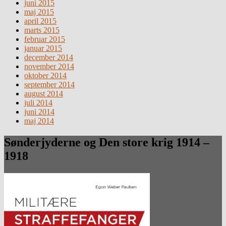
juni 2015
maj 2015
april 2015
marts 2015
februar 2015
januar 2015
december 2014
november 2014
oktober 2014
september 2014
august 2014
juli 2014
juni 2014
maj 2014
Sønderjyderne og Den store krig 1914 –
1918