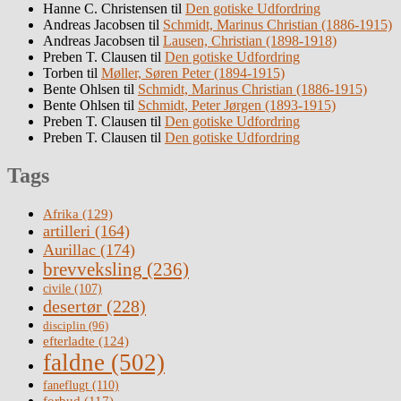
Hanne C. Christensen
til
Den gotiske Udfordring
Andreas Jacobsen
til
Schmidt, Marinus Christian (1886-1915)
Andreas Jacobsen
til
Lausen, Christian (1898-1918)
Preben T. Clausen
til
Den gotiske Udfordring
Torben
til
Møller, Søren Peter (1894-1915)
Bente Ohlsen
til
Schmidt, Marinus Christian (1886-1915)
Bente Ohlsen
til
Schmidt, Peter Jørgen (1893-1915)
Preben T. Clausen
til
Den gotiske Udfordring
Preben T. Clausen
til
Den gotiske Udfordring
Tags
Afrika
(129)
artilleri
(164)
Aurillac
(174)
brevveksling
(236)
civile
(107)
desertør
(228)
disciplin
(96)
efterladte
(124)
faldne
(502)
faneflugt
(110)
forbud
(117)