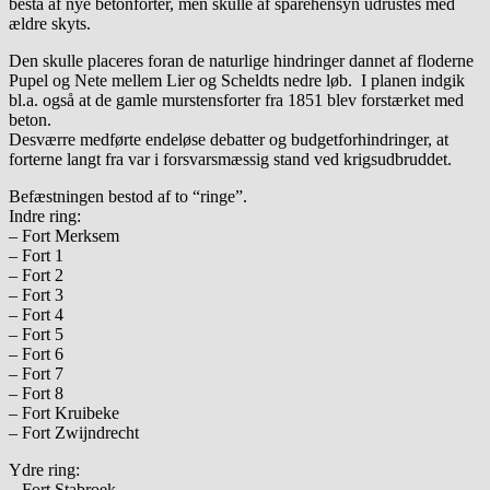
bestå af nye betonforter, men skulle af sparehensyn udrustes med
ældre skyts.
Den skulle placeres foran de naturlige hindringer dannet af floderne
Pupel og Nete mellem Lier og Scheldts nedre løb. I planen indgik
bl.a. også at de gamle murstensforter fra 1851 blev forstærket med
beton.
Desværre medførte endeløse debatter og budgetforhindringer, at
forterne langt fra var i forsvarsmæssig stand ved krigsudbruddet.
Befæstningen bestod af to “ringe”.
Indre ring:
– Fort Merksem
– Fort 1
– Fort 2
– Fort 3
– Fort 4
– Fort 5
– Fort 6
– Fort 7
– Fort 8
– Fort Kruibeke
– Fort Zwijndrecht
Ydre ring:
– Fort Stabroek