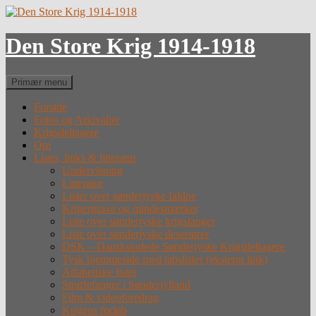
Hop
til
indhold
Den Store Krig 1914-1918
Søg
Primær menu
Forside
Fotos og Arkivalier
Krigsdeltagere
Om
Lister, links & litteratur
Undervisning
Litteratur
Lister over sønderjyske faldne
Krigergrave og mindesmærker
Liste over sønderjyske krigsfanger
Liste over sønderjyske desertører
DSK – Dansksindede Sønderjyske Krigsdeltagere
Tysk hjemmeside med tabslister (eksternt link)
Alfabetiske lister
Straffefanger i Sønderjylland
Film & videoforedrag
Krigens forløb