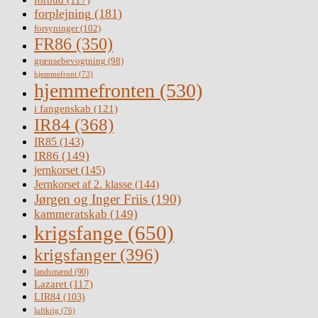
forplejning
(181)
forsyninger
(102)
FR86
(350)
grænsebevogtning
(98)
hjemmefront
(73)
hjemmefronten
(530)
i fangenskab
(121)
IR84
(368)
IR85
(143)
IR86
(149)
jernkorset
(145)
Jernkorset af 2. klasse
(144)
Jørgen og Inger Friis
(190)
kammeratskab
(149)
krigsfange
(650)
krigsfanger
(396)
landsmænd
(90)
Lazaret
(117)
LIR84
(103)
luftkrig
(76)