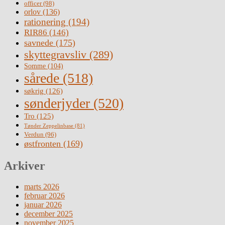
officer
(98)
orlov
(136)
rationering
(194)
RIR86
(146)
savnede
(175)
skyttegravsliv
(289)
Somme
(104)
sårede
(518)
søkrig
(126)
sønderjyder
(520)
Tro
(125)
Tønder Zeppelinbase
(81)
Verdun
(96)
østfronten
(169)
Arkiver
marts 2026
februar 2026
januar 2026
december 2025
november 2025