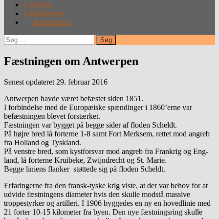
Leksikon
Lokalhistorie
Introduction
Søg
efter:
Fæstningen om Antwerpen
Senest opdateret 29. februar 2016
Antwerpen havde været befæstet siden 1851.
I forbindelse med de Europæiske spændinger i 1860’erne var
befæstningen blevet forstærket.
Fæstningen var bygget på begge sider af floden Scheldt.
På højre bred lå forterne 1-8 samt Fort Merksem, rettet mod angreb
fra Holland og Tyskland.
På venstre bred, som kystforsvar mod angreb fra Frankrig og Eng-
land, lå forterne Kruibeke, Zwijndrecht og St. Marie.
Begge liniens flanker støttede sig på floden Scheldt.
Erfaringerne fra den fransk-tyske krig viste, at der var behov for at
udvide fæstningens diameter hvis den skulle modstå massive
troppestyrker og artilleri. I 1906 byggedes en ny en hovedlinie med
21 forter 10-15 kilometer fra byen. Den nye fæstningsring skulle