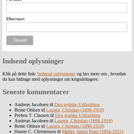
Efternavn
Indsend oplysninger
Klik på dette link:
Indsend oplysninger
og læs mere om , hvordan
du kan bidrage med oplysninger om krigsdeltagere.
Seneste kommentarer
Andreas Jacobsen
til
Den gotiske Udfordring
Bente Ohlsen
til
Lausen, Christian (1898-1918)
Preben T. Clausen
til
Den gotiske Udfordring
Andreas Jacobsen
til
Lausen, Christian (1898-1918)
Bente Ohlsen
til
Lausen, Christian (1898-1918)
Hanne C. Christensen
til
Møller, Søren Peter (1894-1915)