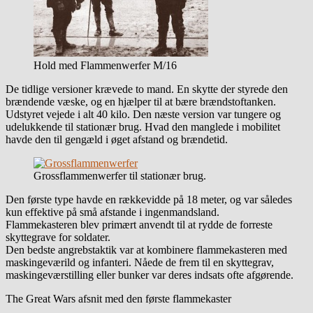
Hold med Flammenwerfer M/16
De tidlige versioner krævede to mand. En skytte der styrede den
brændende væske, og en hjælper til at bære brændstoftanken.
Udstyret vejede i alt 40 kilo. Den næste version var tungere og
udelukkende til stationær brug. Hvad den manglede i mobilitet
havde den til gengæld i øget afstand og brændetid.
Grossflammenwerfer til stationær brug.
Den første type havde en rækkevidde på 18 meter, og var således
kun effektive på små afstande i ingenmandsland.
Flammekasteren blev primært anvendt til at rydde de forreste
skyttegrave for soldater.
Den bedste angrebstaktik var at kombinere flammekasteren med
maskingeværild og infanteri. Nåede de frem til en skyttegrav,
maskingeværstilling eller bunker var deres indsats ofte afgørende.
The Great Wars afsnit med den første flammekaster