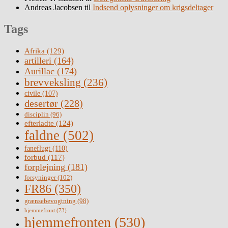
Andreas Jacobsen
til
Indsend oplysninger om krigsdeltager
Tags
Afrika
(129)
artilleri
(164)
Aurillac
(174)
brevveksling
(236)
civile
(107)
desertør
(228)
disciplin
(96)
efterladte
(124)
faldne
(502)
faneflugt
(110)
forbud
(117)
forplejning
(181)
forsyninger
(102)
FR86
(350)
grænsebevogtning
(98)
hjemmefront
(73)
hjemmefronten
(530)