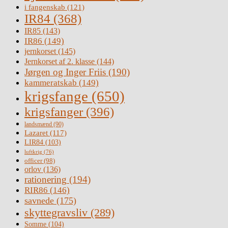
i fangenskab
(121)
IR84
(368)
IR85
(143)
IR86
(149)
jernkorset
(145)
Jernkorset af 2. klasse
(144)
Jørgen og Inger Friis
(190)
kammeratskab
(149)
krigsfange
(650)
krigsfanger
(396)
landsmænd
(90)
Lazaret
(117)
LIR84
(103)
luftkrig
(76)
officer
(98)
orlov
(136)
rationering
(194)
RIR86
(146)
savnede
(175)
skyttegravsliv
(289)
Somme
(104)