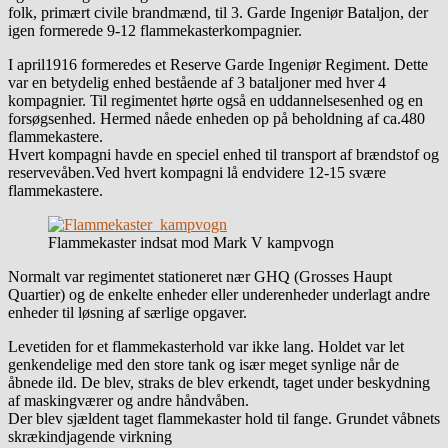
folk, primært civile brandmænd, til 3. Garde Ingeniør Bataljon, der
igen formerede 9-12 flammekasterkompagnier.
I april1916 formeredes et Reserve Garde Ingeniør Regiment. Dette
var en betydelig enhed bestående af 3 bataljoner med hver 4
kompagnier. Til regimentet hørte også en uddannelsesenhed og en
forsøgsenhed. Hermed nåede enheden op på beholdning af ca.480
flammekastere.
Hvert kompagni havde en speciel enhed til transport af brændstof og
reservevåben.Ved hvert kompagni lå endvidere 12-15 svære
flammekastere.
Flammekaster indsat mod Mark V kampvogn
Normalt var regimentet stationeret nær GHQ (Grosses Haupt
Quartier) og de enkelte enheder eller underenheder underlagt andre
enheder til løsning af særlige opgaver.
Levetiden for et flammekasterhold var ikke lang. Holdet var let
genkendelige med den store tank og især meget synlige når de
åbnede ild. De blev, straks de blev erkendt, taget under beskydning
af maskingværer og andre håndvåben.
Der blev sjældent taget flammekaster hold til fange. Grundet våbnets
skrækindjagende virkning