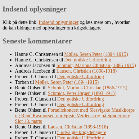
Indsend oplysninger
Klik på dette link:
Indsend oplysninger
og læs mere om , hvordan
du kan bidrage med oplysninger om krigsdeltagere.
Seneste kommentarer
Hanne C. Christensen
til
Møller, Søren Peter (1894-1915)
Hanne C. Christensen
til
Den gotiske Udfordring
Andreas Jacobsen
til
Schmidt, Marinus Christian (1886-1915)
Andreas Jacobsen
til
Lausen, Christian (1898-1918)
Preben T. Clausen
til
Den gotiske Udfordring
Torben
til
Møller, Søren Peter (1894-1915)
Bente Ohlsen
til
Schmidt, Marinus Christian (1886-1915)
Bente Ohlsen
til
Schmidt, Peter Jørgen (1893-1915)
Preben T. Clausen
til
Den gotiske Udfordring
Preben T. Clausen
til
Den gotiske Udfordring
Bente Ohlsen
til
Fortællekoncert med Slesvigske Musikkorps
og René Rasmussen om Første Verdenskrig på Sønderborg
Slot 18. marts
Bente Ohlsen
til
Lausen, Christian (1898-1918)
Preben T. Clausen
til
5 udvalgte krigsdeltagere
Preben T. Clausen
til
Den gotiske Udfordring