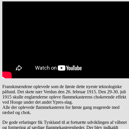
Franskmændene oplevede som de første dette nyeste teknologiske
påfund. Det skete nær Verdun den 26. februar 1915. Den 29-30. juli
1915 skulle englænderne opleve flammekasterens chokerende effekt
ved Hooge under det andet Ypres-slag.
Alle der oplevede flammekasteren for første gang reagerede med
rædsel og chok.
De gode erfaringer fik Tyskland til at fortsætte udviklingen af våbnet
og formering af særlige flammekasterenheder. Der blev indkaldt