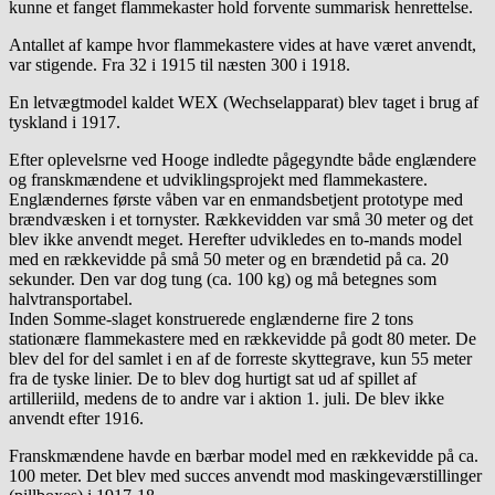
kunne et fanget flammekaster hold forvente summarisk henrettelse.
Antallet af kampe hvor flammekastere vides at have været anvendt,
var stigende. Fra 32 i 1915 til næsten 300 i 1918.
En letvægtmodel kaldet WEX (Wechselapparat) blev taget i brug af
tyskland i 1917.
Efter oplevelsrne ved Hooge indledte pågegyndte både englændere
og franskmændene et udviklingsprojekt med flammekastere.
Englændernes første våben var en enmandsbetjent prototype med
brændvæsken i et tornyster. Rækkevidden var små 30 meter og det
blev ikke anvendt meget. Herefter udvikledes en to-mands model
med en rækkevidde på små 50 meter og en brændetid på ca. 20
sekunder. Den var dog tung (ca. 100 kg) og må betegnes som
halvtransportabel.
Inden Somme-slaget konstruerede englænderne fire 2 tons
stationære flammekastere med en rækkevidde på godt 80 meter. De
blev del for del samlet i en af de forreste skyttegrave, kun 55 meter
fra de tyske linier. De to blev dog hurtigt sat ud af spillet af
artilleriild, medens de to andre var i aktion 1. juli. De blev ikke
anvendt efter 1916.
Franskmændene havde en bærbar model med en rækkevidde på ca.
100 meter. Det blev med succes anvendt mod maskingeværstillinger