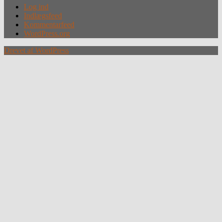
Log ind
Indlægsfeed
Kommentarfeed
WordPress.org
Drevet af WordPress