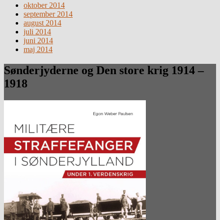
oktober 2014
september 2014
august 2014
juli 2014
juni 2014
maj 2014
Sønderjyderne og Den store krig 1914 –
1918