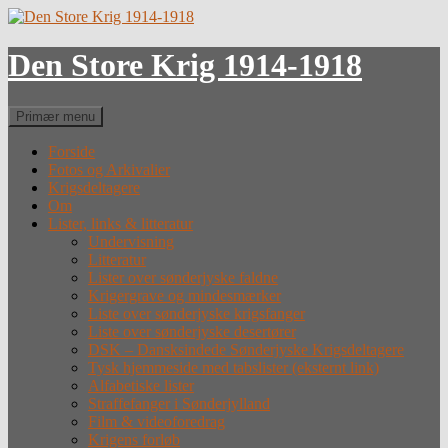
Hop
til
indhold
Den Store Krig 1914-1918
Søg
Primær menu
Forside
Fotos og Arkivalier
Krigsdeltagere
Om
Lister, links & litteratur
Undervisning
Litteratur
Lister over sønderjyske faldne
Krigergrave og mindesmærker
Liste over sønderjyske krigsfanger
Liste over sønderjyske desertører
DSK – Dansksindede Sønderjyske Krigsdeltagere
Tysk hjemmeside med tabslister (eksternt link)
Alfabetiske lister
Straffefanger i Sønderjylland
Film & videoforedrag
Krigens forløb