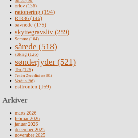
officer
(98)
orlov
(136)
rationering
(194)
RIR86
(146)
savnede
(175)
skyttegravsliv
(289)
Somme
(104)
sårede
(518)
søkrig
(126)
sønderjyder
(521)
Tro
(125)
Tønder Zeppelinbase
(81)
Verdun
(96)
østfronten
(169)
Arkiver
marts 2026
februar 2026
januar 2026
december 2025
november 2025