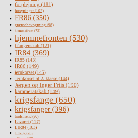
forplejning
(181)
forsyninger
(102)
FR86
(350)
grænsebevogtning
(98)
hjemmefront
(73)
hjemmefronten
(530)
i fangenskab
(121)
IR84
(369)
IR85
(143)
IR86
(149)
jernkorset
(145)
Jernkorset af 2. klasse
(144)
Jørgen og Inger Friis
(190)
kammeratskab
(149)
krigsfange
(650)
krigsfanger
(396)
landsmænd
(90)
Lazaret
(117)
LIR84
(103)
luftkrig
(76)