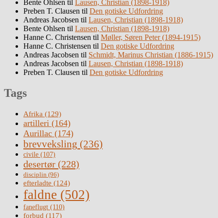
Bente Ohlsen
til
Lausen, Christian (1898-1918)
Preben T. Clausen
til
Den gotiske Udfordring
Andreas Jacobsen
til
Lausen, Christian (1898-1918)
Bente Ohlsen
til
Lausen, Christian (1898-1918)
Hanne C. Christensen
til
Møller, Søren Peter (1894-1915)
Hanne C. Christensen
til
Den gotiske Udfordring
Andreas Jacobsen
til
Schmidt, Marinus Christian (1886-1915)
Andreas Jacobsen
til
Lausen, Christian (1898-1918)
Preben T. Clausen
til
Den gotiske Udfordring
Tags
Afrika
(129)
artilleri
(164)
Aurillac
(174)
brevveksling
(236)
civile
(107)
desertør
(228)
disciplin
(96)
efterladte
(124)
faldne
(502)
faneflugt
(110)
forbud
(117)