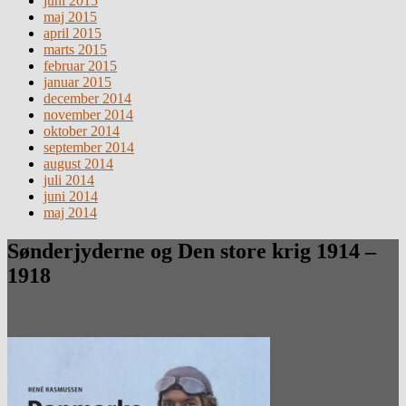
juni 2015
maj 2015
april 2015
marts 2015
februar 2015
januar 2015
december 2014
november 2014
oktober 2014
september 2014
august 2014
juli 2014
juni 2014
maj 2014
Sønderjyderne og Den store krig 1914 –
1918