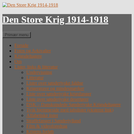
Hop
til
indhold
Den Store Krig 1914-1918
Søg
Primær menu
Forside
Fotos og Arkivalier
Krigsdeltagere
Om
Lister, links & litteratur
Undervisning
Litteratur
Lister over sønderjyske faldne
Krigergrave og mindesmærker
Liste over sønderjyske krigsfanger
Liste over sønderjyske desertører
DSK – Dansksindede Sønderjyske Krigsdeltagere
Tysk hjemmeside med tabslister (eksternt link)
Alfabetiske lister
Straffefanger i Sønderjylland
Film & videoforedrag
Krigens forløb