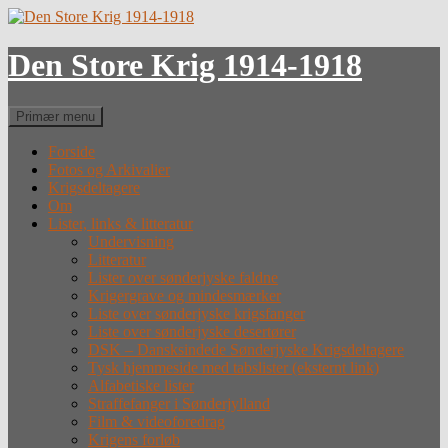
Hop
til
indhold
Den Store Krig 1914-1918
Søg
Primær menu
Forside
Fotos og Arkivalier
Krigsdeltagere
Om
Lister, links & litteratur
Undervisning
Litteratur
Lister over sønderjyske faldne
Krigergrave og mindesmærker
Liste over sønderjyske krigsfanger
Liste over sønderjyske desertører
DSK – Dansksindede Sønderjyske Krigsdeltagere
Tysk hjemmeside med tabslister (eksternt link)
Alfabetiske lister
Straffefanger i Sønderjylland
Film & videoforedrag
Krigens forløb