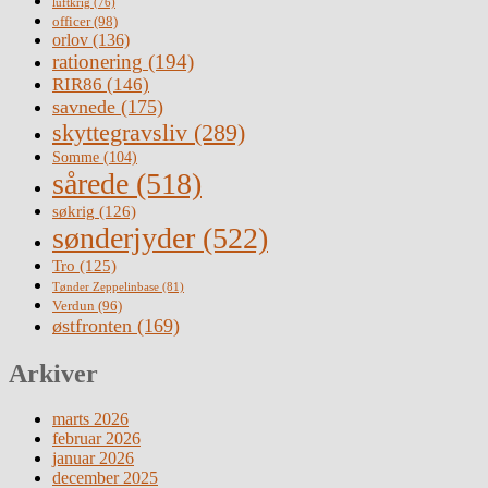
luftkrig
(76)
officer
(98)
orlov
(136)
rationering
(194)
RIR86
(146)
savnede
(175)
skyttegravsliv
(289)
Somme
(104)
sårede
(518)
søkrig
(126)
sønderjyder
(522)
Tro
(125)
Tønder Zeppelinbase
(81)
Verdun
(96)
østfronten
(169)
Arkiver
marts 2026
februar 2026
januar 2026
december 2025