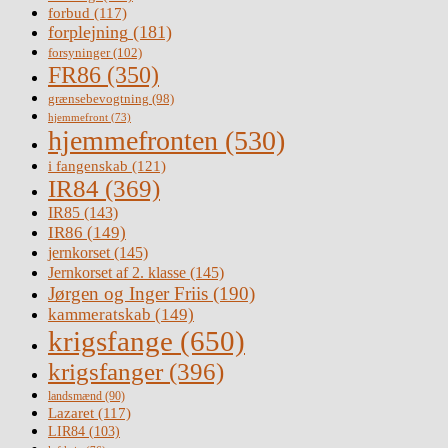
forbud
(117)
forplejning
(181)
forsyninger
(102)
FR86
(350)
grænsebevogtning
(98)
hjemmefront
(73)
hjemmefronten
(530)
i fangenskab
(121)
IR84
(369)
IR85
(143)
IR86
(149)
jernkorset
(145)
Jernkorset af 2. klasse
(145)
Jørgen og Inger Friis
(190)
kammeratskab
(149)
krigsfange
(650)
krigsfanger
(396)
landsmænd
(90)
Lazaret
(117)
LIR84
(103)