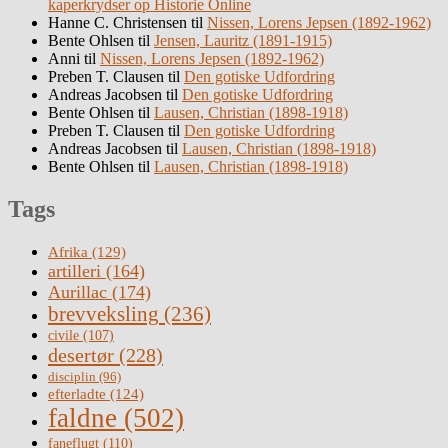
kaperkrydser op Historie Online
Hanne C. Christensen
til
Nissen, Lorens Jepsen (1892-1962)
Bente Ohlsen
til
Jensen, Lauritz (1891-1915)
Anni
til
Nissen, Lorens Jepsen (1892-1962)
Preben T. Clausen
til
Den gotiske Udfordring
Andreas Jacobsen
til
Den gotiske Udfordring
Bente Ohlsen
til
Lausen, Christian (1898-1918)
Preben T. Clausen
til
Den gotiske Udfordring
Andreas Jacobsen
til
Lausen, Christian (1898-1918)
Bente Ohlsen
til
Lausen, Christian (1898-1918)
Tags
Afrika
(129)
artilleri
(164)
Aurillac
(174)
brevveksling
(236)
civile
(107)
desertør
(228)
disciplin
(96)
efterladte
(124)
faldne
(502)
faneflugt
(110)