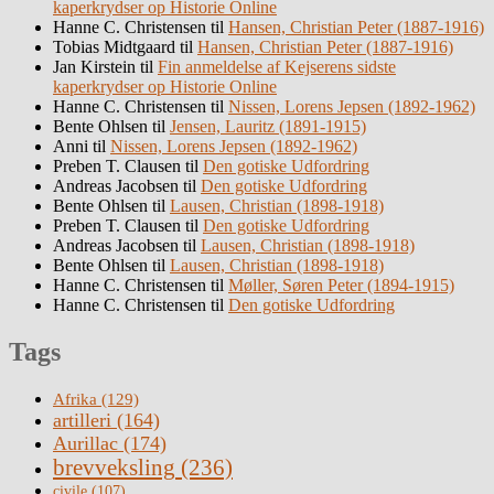
kaperkrydser op Historie Online
Hanne C. Christensen
til
Hansen, Christian Peter (1887-1916)
Tobias Midtgaard
til
Hansen, Christian Peter (1887-1916)
Jan Kirstein
til
Fin anmeldelse af Kejserens sidste
kaperkrydser op Historie Online
Hanne C. Christensen
til
Nissen, Lorens Jepsen (1892-1962)
Bente Ohlsen
til
Jensen, Lauritz (1891-1915)
Anni
til
Nissen, Lorens Jepsen (1892-1962)
Preben T. Clausen
til
Den gotiske Udfordring
Andreas Jacobsen
til
Den gotiske Udfordring
Bente Ohlsen
til
Lausen, Christian (1898-1918)
Preben T. Clausen
til
Den gotiske Udfordring
Andreas Jacobsen
til
Lausen, Christian (1898-1918)
Bente Ohlsen
til
Lausen, Christian (1898-1918)
Hanne C. Christensen
til
Møller, Søren Peter (1894-1915)
Hanne C. Christensen
til
Den gotiske Udfordring
Tags
Afrika
(129)
artilleri
(164)
Aurillac
(174)
brevveksling
(236)
civile
(107)