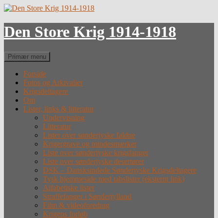
Hop
til
indhold
Den Store Krig 1914-1918
Søg
Primær menu
Forside
Fotos og Arkivalier
Krigsdeltagere
Om
Lister, links & litteratur
Undervisning
Litteratur
Lister over sønderjyske faldne
Krigergrave og mindesmærker
Liste over sønderjyske krigsfanger
Liste over sønderjyske desertører
DSK – Dansksindede Sønderjyske Krigsdeltagere
Tysk hjemmeside med tabslister (eksternt link)
Alfabetiske lister
Straffefanger i Sønderjylland
Film & videoforedrag
Krigens forløb