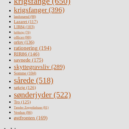
krigsfange
(650)
krigsfanger
(396)
landsmænd
(90)
Lazaret
(117)
LIR84
(103)
luftkrig
(76)
officer
(98)
orlov
(136)
rationering
(194)
RIR86
(146)
savnede
(175)
skyttegravsliv
(289)
Somme
(104)
sårede
(518)
søkrig
(126)
sønderjyder
(522)
Tro
(125)
Tønder Zeppelinbase
(81)
Verdun
(96)
østfronten
(169)