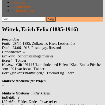
Leksikon
Lokalhistorie
Introduction
Søg
efter:
Wittek, Erich Felix (1885-1916)
Persondata
Født:
28/05-1885, Zulkowitz, Kreis Leobschütz
Død:
24/06-1916, Pustomyty, Rusland
Uddannelse:
–
Erhverv:
Schornsteinfegermeister
Bopæl:
Tønder
Hustru:
Gift 1911 i Ükermünde med Helena Klara Emilia Püschel,
som 1921 var bosat i Tønder
Børn (før krigsafslutningen)
: Efterlod sig 1 barn
Militære løbebane før krigen
–
Militære løbebane under krigen
Indtrådt:
?
Udtrådt:
Faldet. Døde af kvæstelser