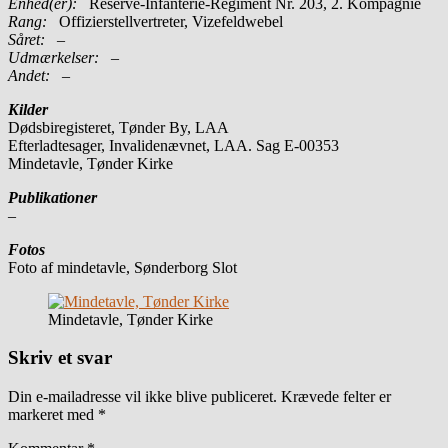
Enhed(er):
Reserve-Infanterie-Regiment Nr. 203, 2. Kompagnie
Rang:
Offizierstellvertreter, Vizefeldwebel
Såret:
–
Udmærkelser: –
Andet:
–
Kilder
Dødsbiregisteret, Tønder By, LAA
Efterladtesager, Invalidenævnet, LAA. Sag E-00353
Mindetavle, Tønder Kirke
Publikationer
–
Fotos
Foto af mindetavle, Sønderborg Slot
Mindetavle, Tønder Kirke
Skriv et svar
Din e-mailadresse vil ikke blive publiceret.
Krævede felter er
markeret med
*