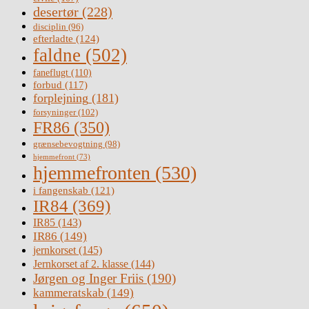
desertør
(228)
disciplin
(96)
efterladte
(124)
faldne
(502)
faneflugt
(110)
forbud
(117)
forplejning
(181)
forsyninger
(102)
FR86
(350)
grænsebevogtning
(98)
hjemmefront
(73)
hjemmefronten
(530)
i fangenskab
(121)
IR84
(369)
IR85
(143)
IR86
(149)
jernkorset
(145)
Jernkorset af 2. klasse
(144)
Jørgen og Inger Friis
(190)
kammeratskab
(149)