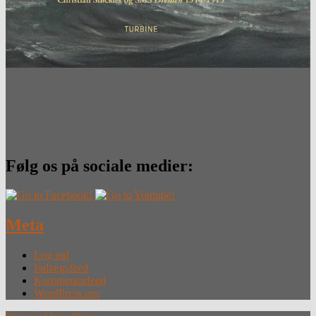
Følg os på sociale medier:
Meta
Log ind
Indlægsfeed
Kommentarfeed
WordPress.org