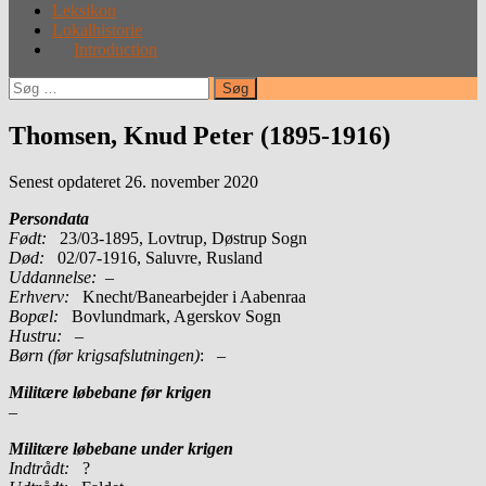
Leksikon
Lokalhistorie
Introduction
Søg
efter:
Thomsen, Knud Peter (1895-1916)
Senest opdateret 26. november 2020
Persondata
Født:
23/03-1895, Lovtrup, Døstrup Sogn
Død:
02/07-1916, Saluvre, Rusland
Uddannelse:
–
Erhverv:
Knecht/Banearbejder i Aabenraa
Bopæl:
Bovlundmark, Agerskov Sogn
Hustru:
–
Børn (før krigsafslutningen)
: –
Militære løbebane før krigen
–
Militære løbebane under krigen
Indtrådt:
?