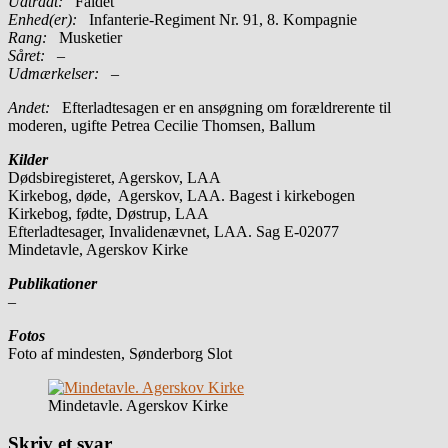
Udtrådt:
Faldet
Enhed(er):
Infanterie-Regiment Nr. 91, 8. Kompagnie
Rang:
Musketier
Såret:
–
Udmærkelser: –
Andet:
Efterladtesagen er en ansøgning om forældrerente til
moderen, ugifte Petrea Cecilie Thomsen, Ballum
Kilder
Dødsbiregisteret, Agerskov, LAA
Kirkebog, døde, Agerskov, LAA. Bagest i kirkebogen
Kirkebog, fødte, Døstrup, LAA
Efterladtesager, Invalidenævnet, LAA. Sag E-02077
Mindetavle, Agerskov Kirke
Publikationer
–
Fotos
Foto af mindesten, Sønderborg Slot
Mindetavle. Agerskov Kirke
Skriv et svar