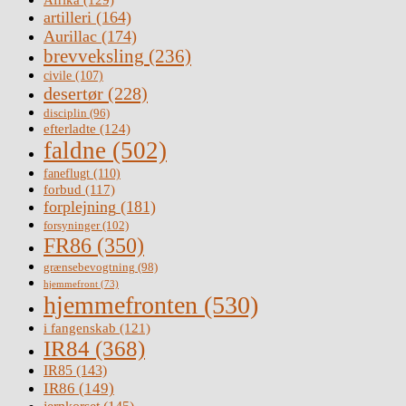
artilleri
(164)
Aurillac
(174)
brevveksling
(236)
civile
(107)
desertør
(228)
disciplin
(96)
efterladte
(124)
faldne
(502)
faneflugt
(110)
forbud
(117)
forplejning
(181)
forsyninger
(102)
FR86
(350)
grænsebevogtning
(98)
hjemmefront
(73)
hjemmefronten
(530)
i fangenskab
(121)
IR84
(368)
IR85
(143)
IR86
(149)