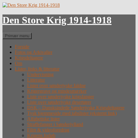
Hop
til
indhold
Den Store Krig 1914-1918
Søg
Primær menu
Forside
Fotos og Arkivalier
Krigsdeltagere
Om
Lister, links & litteratur
Undervisning
Litteratur
Lister over sønderjyske faldne
Krigergrave og mindesmærker
Liste over sønderjyske krigsfanger
Liste over sønderjyske desertører
DSK – Dansksindede Sønderjyske Krigsdeltagere
Tysk hjemmeside med tabslister (eksternt link)
Alfabetiske lister
Straffefanger i Sønderjylland
Film & videoforedrag
Krigens forløb