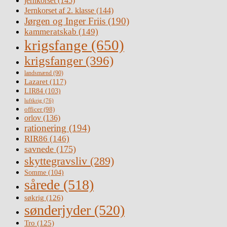
jernkorset
(145)
Jernkorset af 2. klasse
(144)
Jørgen og Inger Friis
(190)
kammeratskab
(149)
krigsfange
(650)
krigsfanger
(396)
landsmænd
(90)
Lazaret
(117)
LIR84
(103)
luftkrig
(76)
officer
(98)
orlov
(136)
rationering
(194)
RIR86
(146)
savnede
(175)
skyttegravsliv
(289)
Somme
(104)
sårede
(518)
søkrig
(126)
sønderjyder
(520)
Tro
(125)