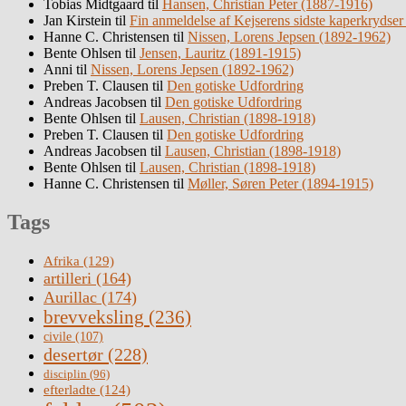
Tobias Midtgaard
til
Hansen, Christian Peter (1887-1916)
Jan Kirstein
til
Fin anmeldelse af Kejserens sidste kaperkrydser
Hanne C. Christensen
til
Nissen, Lorens Jepsen (1892-1962)
Bente Ohlsen
til
Jensen, Lauritz (1891-1915)
Anni
til
Nissen, Lorens Jepsen (1892-1962)
Preben T. Clausen
til
Den gotiske Udfordring
Andreas Jacobsen
til
Den gotiske Udfordring
Bente Ohlsen
til
Lausen, Christian (1898-1918)
Preben T. Clausen
til
Den gotiske Udfordring
Andreas Jacobsen
til
Lausen, Christian (1898-1918)
Bente Ohlsen
til
Lausen, Christian (1898-1918)
Hanne C. Christensen
til
Møller, Søren Peter (1894-1915)
Tags
Afrika
(129)
artilleri
(164)
Aurillac
(174)
brevveksling
(236)
civile
(107)
desertør
(228)
disciplin
(96)
efterladte
(124)