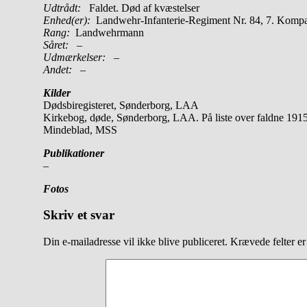
Udtrådt:
Faldet. Død af kvæstelser
Enhed(er):
Landwehr-Infanterie-Regiment Nr. 84, 7. Komp
Rang:
Landwehrmann
Såret:
–
Udmærkelser: –
Andet:
–
Kilder
Dødsbiregisteret, Sønderborg, LAA
Kirkebog, døde, Sønderborg, LAA. På liste over faldne 191
Mindeblad, MSS
Publikationer
–
Fotos
Skriv et svar
Din e-mailadresse vil ikke blive publiceret.
Krævede felter e