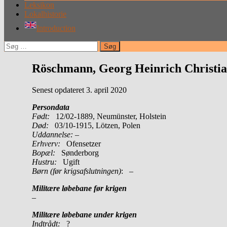
Leksikon
Lokalhistorie
Introduction
Søg
efter:
Röschmann, Georg Heinrich Christia
Senest opdateret 3. april 2020
Persondata
Født:
12/02-1889, Neumünster, Holstein
Død:
03/10-1915, Lötzen, Polen
Uddannelse:
–
Erhverv:
Ofensetzer
Bopæl:
Sønderborg
Hustru:
Ugift
Børn (før krigsafslutningen)
: –
Militære løbebane før krigen
–
Militære løbebane under krigen
Indtrådt:
?