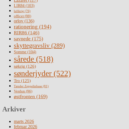
Lazaret
(117)
LIR84
(103)
luftkrig
(76)
officer
(98)
orlov
(136)
rationering
(194)
RIR86
(146)
savnede
(175)
skyttegravsliv
(289)
Somme
(104)
sårede
(518)
søkrig
(126)
sønderjyder
(522)
Tro
(125)
Tønder Zeppelinbase
(81)
Verdun
(96)
østfronten
(169)
Arkiver
marts 2026
februar 2026