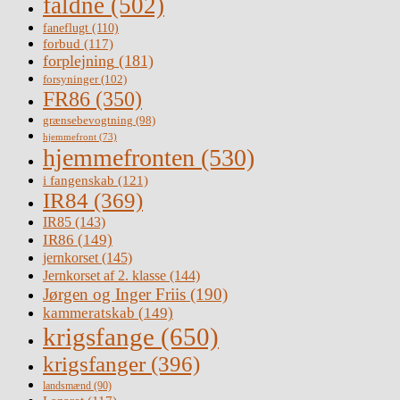
faldne
(502)
faneflugt
(110)
forbud
(117)
forplejning
(181)
forsyninger
(102)
FR86
(350)
grænsebevogtning
(98)
hjemmefront
(73)
hjemmefronten
(530)
i fangenskab
(121)
IR84
(369)
IR85
(143)
IR86
(149)
jernkorset
(145)
Jernkorset af 2. klasse
(144)
Jørgen og Inger Friis
(190)
kammeratskab
(149)
krigsfange
(650)
krigsfanger
(396)
landsmænd
(90)