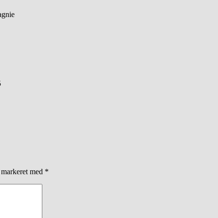
agnie
5
r markeret med
*