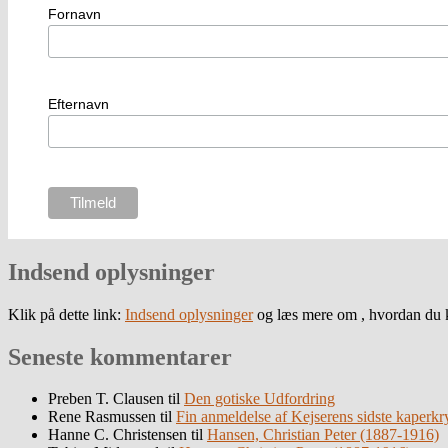
Fornavn
Efternavn
Indsend oplysninger
Klik på dette link:
Indsend oplysninger
og læs mere om , hvordan du k
Seneste kommentarer
Preben T. Clausen
til
Den gotiske Udfordring
Rene Rasmussen
til
Fin anmeldelse af Kejserens sidste kaperkr
Hanne C. Christensen
til
Hansen, Christian Peter (1887-1916)