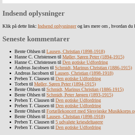
Indsend oplysninger
Klik på dette link:
Indsend oplysninger
og læs mere om , hvordan du k
Seneste kommentarer
Bente Ohlsen
til
Lausen, Christian (1898-1918)
Hanne C. Christensen
til
Møller, Søren Peter (1894-1915)
Hanne C. Christensen
til
Den gotiske Udfordring
Andreas Jacobsen
til
Schmidt, Marinus Christian (1886-1915)
Andreas Jacobsen
til
Lausen, Christian (1898-1918)
Preben T. Clausen
til
Den gotiske Udfordring
Torben
til
Møller, Søren Peter (1894-1915)
Bente Ohlsen
til
Schmidt, Marinus Christian (1886-1915)
Bente Ohlsen
til
Schmidt, Peter Jørgen (1893-1915)
Preben T. Clausen
til
Den gotiske Udfordring
Preben T. Clausen
til
Den gotiske Udfordring
Bente Ohlsen
til
Fortællekoncert med Slesvigske Musikkorps o
Bente Ohlsen
til
Lausen, Christian (1898-1918)
Preben T. Clausen
til
5 udvalgte krigsdeltagere
Preben T. Clausen
til
Den gotiske Udfordring