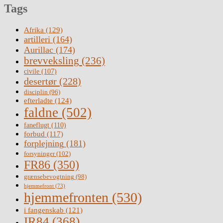
Tags
Afrika
(129)
artilleri
(164)
Aurillac
(174)
brevveksling
(236)
civile
(107)
desertør
(228)
disciplin
(96)
efterladte
(124)
faldne
(502)
faneflugt
(110)
forbud
(117)
forplejning
(181)
forsyninger
(102)
FR86
(350)
grænsebevogtning
(98)
hjemmefront
(73)
hjemmefronten
(530)
i fangenskab
(121)
IR84
(368)