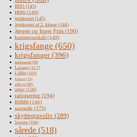
IR85
(143)
IR86
(149)
jernkorset
(145)
Jernkorset af 2. klasse
(144)
Jørgen og Inger Friis
(190)
kammeratskab
(149)
krigsfange
(650)
krigsfanger
(396)
landsmænd
(90)
Lazaret
(117)
LIR84
(103)
luftkrig
(76)
officer
(98)
orlov
(136)
rationering
(194)
RIR86
(146)
savnede
(175)
skyttegravsliv
(289)
Somme
(104)
sårede
(518)