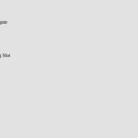
gnie
g Slot