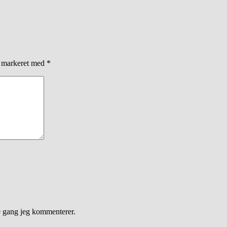
r markeret med
*
e gang jeg kommenterer.