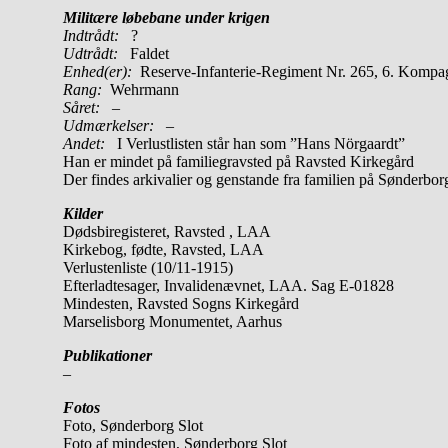
Militære løbebane under krigen
Indtrådt:
?
Udtrådt:
Faldet
Enhed(er):
Reserve-Infanterie-Regiment Nr. 265, 6. Kompa
Rang:
Wehrmann
Såret:
–
Udmærkelser: –
Andet:
I Verlustlisten står han som ”Hans Nörgaardt”
Han er mindet på familiegravsted på Ravsted Kirkegård
Der findes arkivalier og genstande fra familien på Sønderbor
Kilder
Dødsbiregisteret, Ravsted , LAA
Kirkebog, fødte, Ravsted, LAA
Verlustenliste (10/11-1915)
Efterladtesager, Invalidenævnet, LAA. Sag E-01828
Mindesten, Ravsted Sogns Kirkegård
Marselisborg Monumentet, Aarhus
Publikationer
–
Fotos
Foto, Sønderborg Slot
Foto af mindesten, Sønderborg Slot