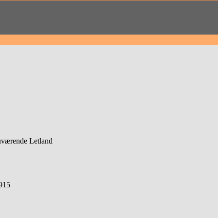
uværende Letland
1915