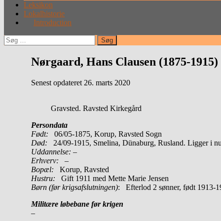
Leksikon
Lokalhistorie
Introduction
Søg
efter:
Nørgaard, Hans Clausen (1875-1915)
Senest opdateret 26. marts 2020
Gravsted. Ravsted Kirkegård
Persondata
Født:
06/05-1875, Korup, Ravsted Sogn
Død:
24/09-1915, Smelina, Dünaburg, Rusland. Ligger i n
Uddannelse:
–
Erhverv:
–
Bopæl:
Korup, Ravsted
Hustru:
Gift 1911 med Mette Marie Jensen
Børn (før krigsafslutningen)
: Efterlod 2 sønner, født 1913-
Militære løbebane før krigen
–