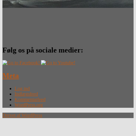
Følg os på sociale medier:
Meta
Log ind
Indlægsfeed
Kommentarfeed
WordPress.org
Drevet af WordPress