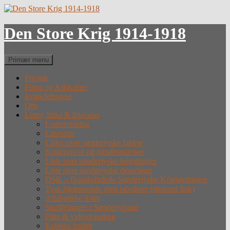
Hop
til
indhold
Den Store Krig 1914-1918
Søg
Primær menu
Forside
Fotos og Arkivalier
Krigsdeltagere
Om
Lister, links & litteratur
Undervisning
Litteratur
Lister over sønderjyske faldne
Krigergrave og mindesmærker
Liste over sønderjyske krigsfanger
Liste over sønderjyske desertører
DSK – Dansksindede Sønderjyske Krigsdeltagere
Tysk hjemmeside med tabslister (eksternt link)
Alfabetiske lister
Straffefanger i Sønderjylland
Film & videoforedrag
Krigens forløb