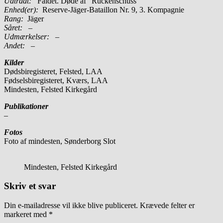
Udtrådt:
Faldet. Døde af ”Rückenschuss”
Enhed(er):
Reserve-Jäger-Bataillon Nr. 9, 3. Kompagnie
Rang:
Jäger
Såret:
–
Udmærkelser: –
Andet:
–
Kilder
Dødsbiregisteret, Felsted, LAA
Fødselsbiregisteret, Kværs, LAA
Mindesten, Felsted Kirkegård
Publikationer
–
Fotos
Foto af mindesten, Sønderborg Slot
Mindesten, Felsted Kirkegård
Skriv et svar
Din e-mailadresse vil ikke blive publiceret.
Krævede felter er
markeret med
*