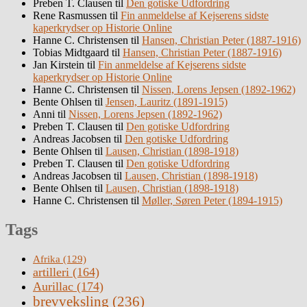
Preben T. Clausen
til
Den gotiske Udfordring
Rene Rasmussen
til
Fin anmeldelse af Kejserens sidste
kaperkrydser op Historie Online
Hanne C. Christensen
til
Hansen, Christian Peter (1887-1916)
Tobias Midtgaard
til
Hansen, Christian Peter (1887-1916)
Jan Kirstein
til
Fin anmeldelse af Kejserens sidste
kaperkrydser op Historie Online
Hanne C. Christensen
til
Nissen, Lorens Jepsen (1892-1962)
Bente Ohlsen
til
Jensen, Lauritz (1891-1915)
Anni
til
Nissen, Lorens Jepsen (1892-1962)
Preben T. Clausen
til
Den gotiske Udfordring
Andreas Jacobsen
til
Den gotiske Udfordring
Bente Ohlsen
til
Lausen, Christian (1898-1918)
Preben T. Clausen
til
Den gotiske Udfordring
Andreas Jacobsen
til
Lausen, Christian (1898-1918)
Bente Ohlsen
til
Lausen, Christian (1898-1918)
Hanne C. Christensen
til
Møller, Søren Peter (1894-1915)
Tags
Afrika
(129)
artilleri
(164)
Aurillac
(174)
brevveksling
(236)