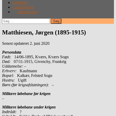
Leksikon
Lokalhistorie
Introduction
Søg
efter:
Matthiesen, Jørgen (1895-1915)
Senest opdateret 2. juni 2020
Persondata
Født:
14/06-1895, Kværs, Kværs Sogn
Død:
07/11-1915, Givenchy, Frankrig
Uddannelse:
–
Erhverv:
Kaufmann
Bopæl:
Kalkær, Felsted Sogn
Hustru:
Ugift
Børn (før krigsafslutningen)
: –
Militære løbebane før krigen
–
Militære løbebane under krigen
Indtrådt:
?