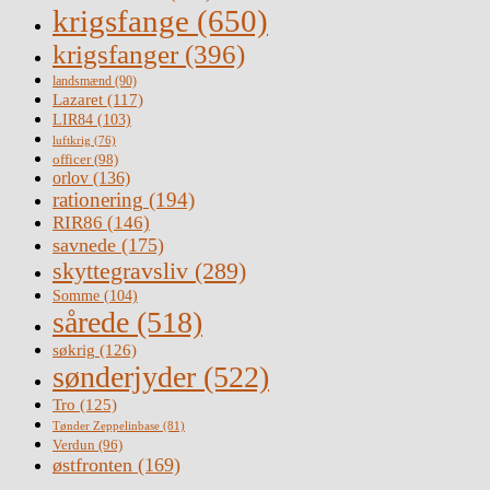
krigsfange
(650)
krigsfanger
(396)
landsmænd
(90)
Lazaret
(117)
LIR84
(103)
luftkrig
(76)
officer
(98)
orlov
(136)
rationering
(194)
RIR86
(146)
savnede
(175)
skyttegravsliv
(289)
Somme
(104)
sårede
(518)
søkrig
(126)
sønderjyder
(522)
Tro
(125)
Tønder Zeppelinbase
(81)
Verdun
(96)
østfronten
(169)