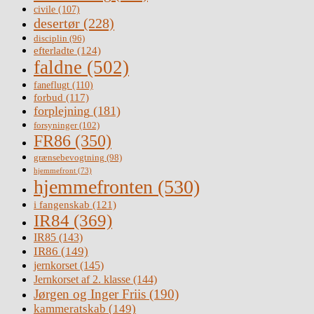
civile
(107)
desertør
(228)
disciplin
(96)
efterladte
(124)
faldne
(502)
faneflugt
(110)
forbud
(117)
forplejning
(181)
forsyninger
(102)
FR86
(350)
grænsebevogtning
(98)
hjemmefront
(73)
hjemmefronten
(530)
i fangenskab
(121)
IR84
(369)
IR85
(143)
IR86
(149)
jernkorset
(145)
Jernkorset af 2. klasse
(144)
Jørgen og Inger Friis
(190)
kammeratskab
(149)