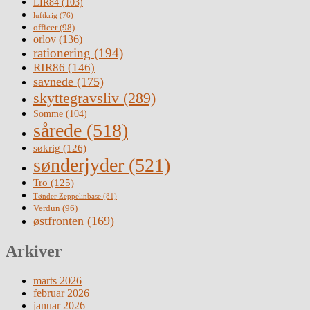
LIR84
(103)
luftkrig
(76)
officer
(98)
orlov
(136)
rationering
(194)
RIR86
(146)
savnede
(175)
skyttegravsliv
(289)
Somme
(104)
sårede
(518)
søkrig
(126)
sønderjyder
(521)
Tro
(125)
Tønder Zeppelinbase
(81)
Verdun
(96)
østfronten
(169)
Arkiver
marts 2026
februar 2026
januar 2026