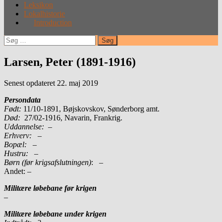
Leksikon
Lokalhistorie
Introduction
Søg
efter:
Larsen, Peter (1891-1916)
Senest opdateret 22. maj 2019
Persondata
Født:
11/10-1891, Bøjskovskov, Sønderborg amt.
Død:
27/02-1916, Navarin, Frankrig.
Uddannelse:
–
Erhverv:
–
Bopæl:
–
Hustru:
–
Børn (før krigsafslutningen)
: –
Andet: –
Militære løbebane før krigen
–
Militære løbebane under krigen