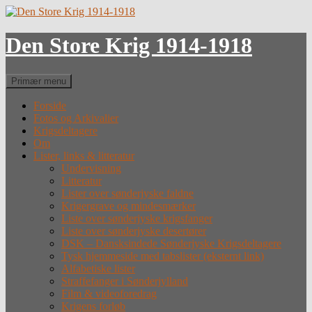
Hop
til
indhold
Den Store Krig 1914-1918
Søg
Primær menu
Forside
Fotos og Arkivalier
Krigsdeltagere
Om
Lister, links & litteratur
Undervisning
Litteratur
Lister over sønderjyske faldne
Krigergrave og mindesmærker
Liste over sønderjyske krigsfanger
Liste over sønderjyske desertører
DSK – Dansksindede Sønderjyske Krigsdeltagere
Tysk hjemmeside med tabslister (eksternt link)
Alfabetiske lister
Straffefanger i Sønderjylland
Film & videoforedrag
Krigens forløb