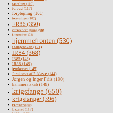
faneflugt
(110)
forbud
(117)
forplejning
(181)
forsyninger
(102)
FR86
(350)
grænsebevogtning
(98)
hjemmefront
(73)
hjemmefronten
(530)
i fangenskab
(121)
IR84
(368)
IR85
(143)
IR86
(149)
jernkorset
(145)
Jernkorset af 2. klasse
(144)
Jørgen og Inger Friis
(190)
kammeratskab
(149)
krigsfange
(650)
krigsfanger
(396)
landsmænd
(90)
Lazaret
(117)