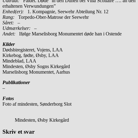
Udtrådt:
Faldet. Døde ”in den Dünen bei Villa Scollaire …. an den
erhaltenen Verwundungen”
Enhed(er):
1. Kompagnie, Seewehr Abteilung Nr. 12
Rang:
Torpedo-Ober-Matrose der Seewehr
Såret:
–
Udmærkelser: –
Andet:
Ifølge Marselisborg Monumentet døde han i Ostende
Kilder
Dødsbiregisteret, Vojens, LAA
Kirkebog, fødte, Øsby, LAA
Mindeblad, LAA
Mindesten, Øsby Sogns Kirkegård
Marselisborg Monumentet, Aarhus
Publikationer
–
Fotos
Foto af mindesten, Sønderborg Slot
Mindesten, Øsby Kirkegård
Skriv et svar