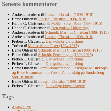
Seneste kommentarer
Andreas Jacobsen
til
Lausen, Christian (1898-1918)
Bente Ohlsen
til
Lausen, Christian (1898-1918)
Hanne C. Christensen
til
Møller, Søren Peter (1894-1915)
Hanne C. Christensen
til
Den gotiske Udfordring
Andreas Jacobsen
til
Schmidt, Marinus Christian (1886-1915)
Andreas Jacobsen
til
Lausen, Christian (1898-1918)
Preben T. Clausen
til
Den gotiske Udfordring
Torben
til
Møller, Søren Peter (1894-1915)
Bente Ohlsen
til
Schmidt, Marinus Christian (1886-1915)
Bente Ohlsen
til
Schmidt, Peter Jørgen (1893-1915)
Preben T. Clausen
til
Den gotiske Udfordring
Preben T. Clausen
til
Den gotiske Udfordring
Bente Ohlsen
til
Fortællekoncert med Slesvigske Musikkorps
og René Rasmussen om Første Verdenskrig på Sønderborg
Slot 18. marts
Bente Ohlsen
til
Lausen, Christian (1898-1918)
Preben T. Clausen
til
5 udvalgte krigsdeltagere
Tags
Afrika
(129)