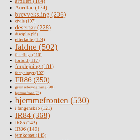
artilleri
(164)
Aurillac
(174)
brevveksling
(236)
civile
(107)
desertør
(228)
disciplin
(96)
efterladte
(124)
faldne
(502)
faneflugt
(110)
forbud
(117)
forplejning
(181)
forsyninger
(102)
FR86
(350)
grænsebevogtning
(98)
hjemmefront
(73)
hjemmefronten
(530)
i fangenskab
(121)
IR84
(368)
IR85
(143)
IR86
(149)
jernkorset
(145)