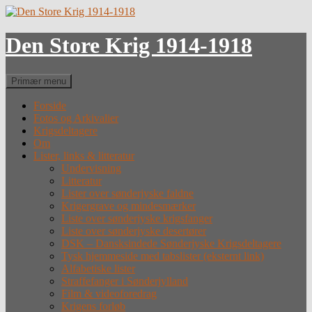
Hop
til
indhold
Den Store Krig 1914-1918
Søg
Primær menu
Forside
Fotos og Arkivalier
Krigsdeltagere
Om
Lister, links & litteratur
Undervisning
Litteratur
Lister over sønderjyske faldne
Krigergrave og mindesmærker
Liste over sønderjyske krigsfanger
Liste over sønderjyske desertører
DSK – Dansksindede Sønderjyske Krigsdeltagere
Tysk hjemmeside med tabslister (eksternt link)
Alfabetiske lister
Straffefanger i Sønderjylland
Film & videoforedrag
Krigens forløb