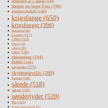
Jernkorset af 2. klasse
(144)
Jørgen og Inger Friis
(190)
kammeratskab
(149)
krigsfange
(650)
krigsfanger
(396)
landsmænd
(90)
Lazaret
(117)
LIR84
(103)
luftkrig
(76)
officer
(98)
orlov
(136)
rationering
(194)
RIR86
(146)
savnede
(175)
skyttegravsliv
(289)
Somme
(104)
sårede
(518)
søkrig
(126)
sønderjyder
(520)
Tro
(125)
Tønder Zeppelinbase
(81)