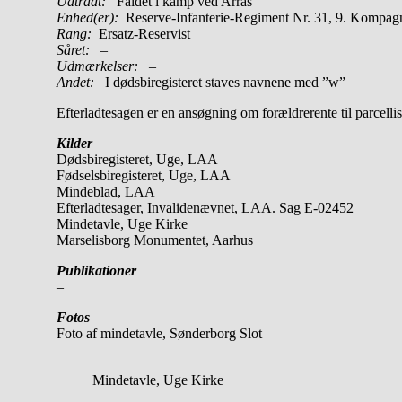
Udtrådt:
Faldet i kamp ved Arras
Enhed(er):
Reserve-Infanterie-Regiment Nr. 31, 9. Kompag
Rang:
Ersatz-Reservist
Såret:
–
Udmærkelser: –
Andet:
I dødsbiregisteret staves navnene med ”w”
Efterladtesagen er en ansøgning om forældrerente til parcell
Kilder
Dødsbiregisteret, Uge, LAA
Fødselsbiregisteret, Uge, LAA
Mindeblad, LAA
Efterladtesager, Invalidenævnet, LAA. Sag E-02452
Mindetavle, Uge Kirke
Marselisborg Monumentet, Aarhus
Publikationer
–
Fotos
Foto af mindetavle, Sønderborg Slot
Mindetavle, Uge Kirke