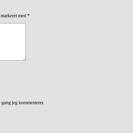
r markeret med
*
e gang jeg kommenterer.