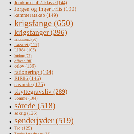
Jernkorset af 2. klasse
(144)
Jørgen og Inger Friis
(190)
kammeratskab
(149)
krigsfange
(650)
krigsfanger
(396)
landsmænd
(90)
Lazaret
(117)
LIR84
(103)
luftkrig
(76)
officer
(98)
orlov
(136)
rationering
(194)
RIR86
(146)
savnede
(175)
skyttegravsliv
(289)
Somme
(104)
sårede
(518)
søkrig
(126)
sønderjyder
(519)
Tro
(125)
Tønder Zeppelinbase
(81)