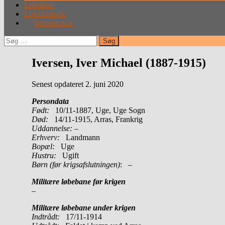
Leksikon
Lokalhistorie
Introduction
Søg
efter:
Iversen, Iver Michael (1887-1915)
Senest opdateret 2. juni 2020
Persondata
Født:
10/11-1887, Uge, Uge Sogn
Død:
14/11-1915, Arras, Frankrig
Uddannelse:
–
Erhverv:
Landmann
Bopæl:
Uge
Hustru:
Ugift
Børn (før krigsafslutningen)
: –
Militære løbebane før krigen
–
Militære løbebane under krigen
Indtrådt:
17/11-1914