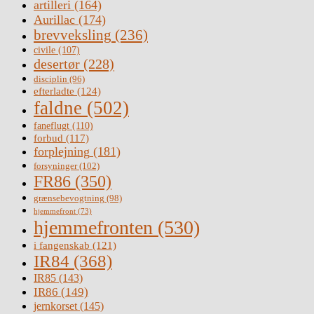
artilleri
(164)
Aurillac
(174)
brevveksling
(236)
civile
(107)
desertør
(228)
disciplin
(96)
efterladte
(124)
faldne
(502)
faneflugt
(110)
forbud
(117)
forplejning
(181)
forsyninger
(102)
FR86
(350)
grænsebevogtning
(98)
hjemmefront
(73)
hjemmefronten
(530)
i fangenskab
(121)
IR84
(368)
IR85
(143)
IR86
(149)
jernkorset
(145)