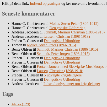
Klik på dette link:
Indsend oplysninger
og læs mere om , hvordan du k
Seneste kommentarer
Hanne C. Christensen
til
Møller, Søren Peter (1894-1915)
Hanne C. Christensen
til
Den gotiske Udfordring
Andreas Jacobsen
til
Schmidt, Marinus Christian (1886-1915)
Andreas Jacobsen
til
Lausen, Christian (1898-1918)
Preben T. Clausen
til
Den gotiske Udfordring
Torben
til
Møller, Søren Peter (1894-1915)
Bente Ohlsen
til
Schmidt, Marinus Christian (1886-1915)
Bente Ohlsen
til
Schmidt, Peter Jørgen (1893-1915)
Preben T. Clausen
til
Den gotiske Udfordring
Preben T. Clausen
til
Den gotiske Udfordring
Bente Ohlsen
til
Fortællekoncert med Slesvigske Musikkorps o
Bente Ohlsen
til
Lausen, Christian (1898-1918)
Preben T. Clausen
til
5 udvalgte krigsdeltagere
Preben T. Clausen
til
Den gotiske Udfordring
Andreas Jacobsen
til
Indsend oplysninger om krigsdeltager
Tags
Afrika
(129)