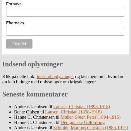
Fornavn
Efternavn
Indsend oplysninger
Klik på dette link:
Indsend oplysninger
og læs mere om , hvordan
du kan bidrage med oplysninger om krigsdeltagere.
Seneste kommentarer
Andreas Jacobsen
til
Lausen, Christian (1898-1918)
Bente Ohlsen
til
Lausen, Christian (1898-1918)
Hanne C. Christensen
til
Møller, Søren Peter (1894-1915)
Hanne C. Christensen
til
Den gotiske Udfordring
Andreas Jacobsen
til
Schmidt, Marinus Christian (1886-1915)