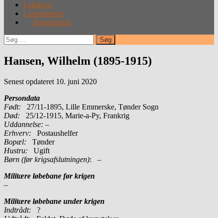
Leksikon
Lokalhistorie
Introduction
Søg
efter:
Hansen, Wilhelm (1895-1915)
Senest opdateret 10. juni 2020
Persondata
Født:
27/11-1895, Lille Emmerske, Tønder Sogn
Død:
25/12-1915, Marie-a-Py, Frankrig
Uddannelse:
–
Erhverv:
Postaushelfer
Bopæl:
Tønder
Hustru:
Ugift
Børn (før krigsafslutningen)
: –
Militære løbebane før krigen
–
Militære løbebane under krigen
Indtrådt:
?