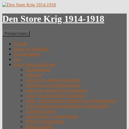
Hop
til
indhold
Den Store Krig 1914-1918
Søg
Primær menu
Forside
Fotos og Arkivalier
Krigsdeltagere
Om
Lister, links & litteratur
Undervisning
Litteratur
Lister over sønderjyske faldne
Krigergrave og mindesmærker
Liste over sønderjyske krigsfanger
Liste over sønderjyske desertører
DSK – Dansksindede Sønderjyske Krigsdeltagere
Tysk hjemmeside med tabslister (eksternt link)
Alfabetiske lister
Straffefanger i Sønderjylland
Film & videoforedrag
Krigens forløb