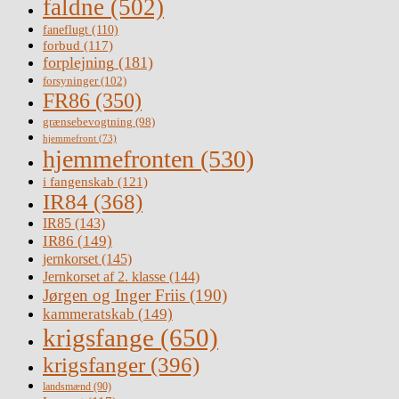
faldne
(502)
faneflugt
(110)
forbud
(117)
forplejning
(181)
forsyninger
(102)
FR86
(350)
grænsebevogtning
(98)
hjemmefront
(73)
hjemmefronten
(530)
i fangenskab
(121)
IR84
(368)
IR85
(143)
IR86
(149)
jernkorset
(145)
Jernkorset af 2. klasse
(144)
Jørgen og Inger Friis
(190)
kammeratskab
(149)
krigsfange
(650)
krigsfanger
(396)
landsmænd
(90)