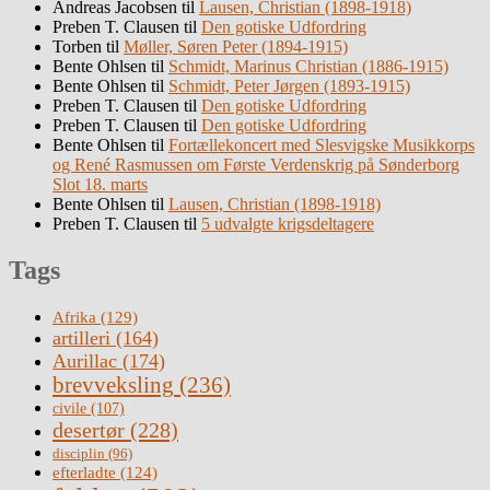
Andreas Jacobsen
til
Lausen, Christian (1898-1918)
Preben T. Clausen
til
Den gotiske Udfordring
Torben
til
Møller, Søren Peter (1894-1915)
Bente Ohlsen
til
Schmidt, Marinus Christian (1886-1915)
Bente Ohlsen
til
Schmidt, Peter Jørgen (1893-1915)
Preben T. Clausen
til
Den gotiske Udfordring
Preben T. Clausen
til
Den gotiske Udfordring
Bente Ohlsen
til
Fortællekoncert med Slesvigske Musikkorps
og René Rasmussen om Første Verdenskrig på Sønderborg
Slot 18. marts
Bente Ohlsen
til
Lausen, Christian (1898-1918)
Preben T. Clausen
til
5 udvalgte krigsdeltagere
Tags
Afrika
(129)
artilleri
(164)
Aurillac
(174)
brevveksling
(236)
civile
(107)
desertør
(228)
disciplin
(96)
efterladte
(124)