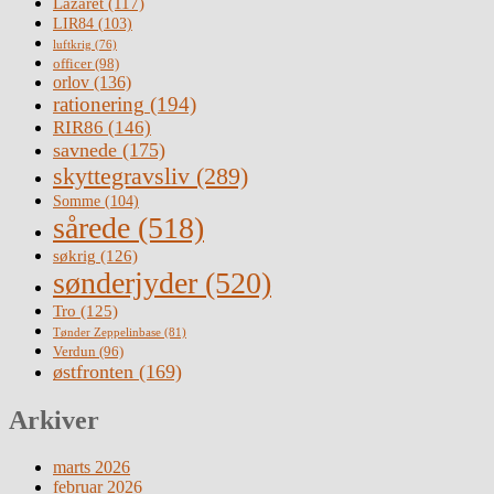
Lazaret
(117)
LIR84
(103)
luftkrig
(76)
officer
(98)
orlov
(136)
rationering
(194)
RIR86
(146)
savnede
(175)
skyttegravsliv
(289)
Somme
(104)
sårede
(518)
søkrig
(126)
sønderjyder
(520)
Tro
(125)
Tønder Zeppelinbase
(81)
Verdun
(96)
østfronten
(169)
Arkiver
marts 2026
februar 2026