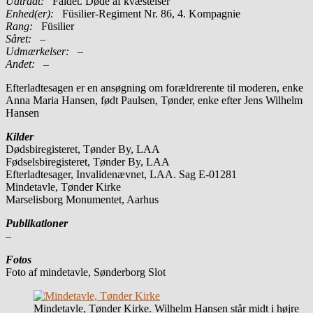
Udtrådt:
Faldet. Døde af kvæstelser
Enhed(er):
Füsilier-Regiment Nr. 86, 4. Kompagnie
Rang:
Füsilier
Såret:
–
Udmærkelser: –
Andet:
–
Efterladtesagen er en ansøgning om forældrerente til moderen, enke
Anna Maria Hansen, født Paulsen, Tønder, enke efter Jens Wilhelm
Hansen
Kilder
Dødsbiregisteret, Tønder By, LAA
Fødselsbiregisteret, Tønder By, LAA
Efterladtesager, Invalidenævnet, LAA. Sag E-01281
Mindetavle, Tønder Kirke
Marselisborg Monumentet, Aarhus
Publikationer
–
Fotos
Foto af mindetavle, Sønderborg Slot
Mindetavle, Tønder Kirke. Wilhelm Hansen står midt i højre